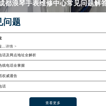
成都浪琴手表维修中心常见问题解
得利名表维修授权店1楼浪琴售后服务中心（需提前预约）
得利名表维修授权店1楼浪琴售后服务中心（需提前预约）
国际中心D座11层1102室浪琴售后服务中心（北京总部）（需
见问题
广场W3座6层602室浪琴售后服务中心（需提前预约）
先天下浪琴售后服务中心（需提前预约）
特大街浪琴售后服务中心（需提前预约）
址
街浪琴售后服务中心（需提前预约）
..
详情 >
3号王府井百货名表维修浪琴售后服务中心（需提前预约）
线电话及网点地址全解析
琴售后服务中心（需提前预约）
霍洛街浪琴售后服务中心（需提前预约）
务热线电话全掌握
央街浪琴售后服务中心（需提前预约）
话权威通告
街浪琴售后服务中心（需提前预约）
路浪琴售后服务中心（需提前预约）
电话
大街浪琴售后服务中心（需提前预约）
市光明街与额尔敦路交叉口浪琴售后服务中心（需提前预约）
安大街浪琴售后服务中心（需提前预约）
查看更多