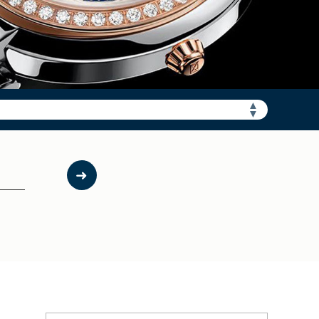
▲
加拨“+86”）
▼