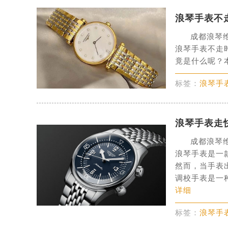
重庆市江北区观音桥步行街2号融恒时
浪琴手表不
长沙市芙蓉区定王台街道建湘路393
郑州市二七区铭功路10号华润大厦写字
成都浪琴
浪琴手表不走
太原市迎泽区解放路15号亨得利名
竟是什么呢？
沈阳市沈河区中街路137号亨得利名
沈阳市沈河区中街路83号亨得利名
标签：
浪琴手
乌鲁木齐市天山区红山路26号时代广场
温州市鹿城区锦绣路1067号置信广场
哈尔滨市道里区友谊西路600号富力中
浪琴手表走
大连市中山区人民路15号国际金融大
成都浪琴
佛山市禅城区季华五路57号万科金融中
浪琴手表是一
东莞市东城街道鸿福东路1号民盈国贸
然而，当手表
调校手表是一
无锡市梁溪区人民中路139号恒隆广场
详细
南通市崇川区工农路57号圆融广场写字
苏州市苏州工业园区星港街199号苏州
标签：
浪琴手
武汉市江汉区解放大道686号世界贸易