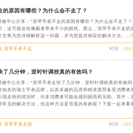
代广场写字楼9层902室（需提前预约）
走的原因有哪些？为什么会不走了？
号世茂环球金融中心写字楼（芙蓉广场）10层13室（需提前预约
楼29层2905室（需提前预约）
维修中心分享：“浪琴手表不走的原因有哪些？为什么会不走了？
时，这可能会给佩戴者带来不小的困扰。那么，浪琴手表不走的
表服务中心（品牌授权店）3层整层（需提前预约）
本文将为您详细解析这一问题，并为您提供相应的解决方法。...
表服务中心（品牌授权店）1层整层（需提前预约）
表服务中心（品牌授权店）1层整层（需提前预约）
表 浪琴手表不走
时间：
202
（CCMALL）C座17层17-B（需提前预约）
10层1015室（需提前预约）
心T2座写字楼29层03室（需提前预约）
快了几分钟，逆时针调校真的有效吗？
厦7层G室（需提前预约）
维修中心分享：“浪琴手表走快了几分钟，逆时针调校真的有效吗
心C座12层1205室（需提前预约）
款知名的瑞士手表品牌，以其卓越的品质和精准度而备受消费者
中心T1写字楼9层907室（需提前预约）
出现走快的情况时，许多消费者可能会感到困惑和无助。其中，
种常见的解决方法，但这种方法是否真的有效呢？下面一起来看看。
写字楼1座11层1104室（需提前预约）
楼16层1603室（需提前预约）
中心办公楼C座22层08室（需提前预约）
表 浪琴手表走快
时间：
202
大厦38层09室（需提前预约）