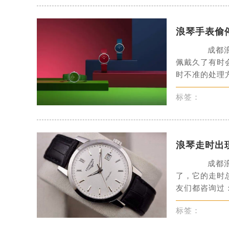
黑龙江省大庆市萨尔图区会战大街浪
黑龙江省鹤岗市向阳区红军路浪琴售
浪琴手表偷
黑龙江省黑河市爱辉区中央街浪琴售
黑龙江省鸡西市鸡冠区红军路浪琴售
成都浪琴
佩戴久了有时
黑龙江省佳木斯市向阳区长安路浪琴
时不准的处理方
黑龙江省牡丹江市东安区太平路浪琴
黑龙江省七台河市桃山区大同街浪琴
标签：
黑龙江省齐齐哈尔市龙沙区龙华路浪
黑龙江省双鸭山市尖山区新兴大街浪
黑龙江省绥化市北林区新华街与康庄
浪琴走时出
黑龙江省伊春市伊美区通河路浪琴售
成都浪琴
吉林省白城市洮北区明仁南街浪琴售
了，它的走时
吉林省白山市浑江区浑江大街浪琴售
友们都咨询过：
吉林省吉林市船营区河南街浪琴售后
吉林省辽源市龙山区人民大街浪琴售
标签：
吉林省梅河口市新华街道梅河大街浪