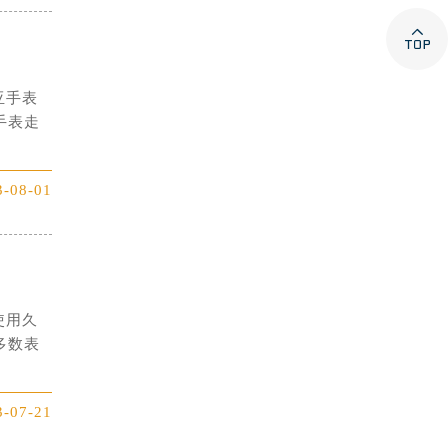

亚手表
手表走
3-08-01
使用久
多数表
3-07-21