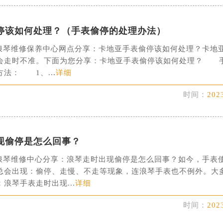
琴售后服务中心（需提前预约）
后服务中心（需提前预约）
停该如何处理？（手表偷停的处理办法）
后服务中心（需提前预约）
后服务中心（需提前预约）
维修保养中心网点分享：卡地亚手表偷停该如何处理？卡地
会走时不准。下面为您分享：卡地亚手表偷停该如何处理？ 
售后服务中心（需提前预约）
法： 1、...
详细
售后服务中心（需提前预约）
售后服务中心（需提前预约）
时间：
202
琴售后服务中心（需提前预约）
琴售后服务中心（需提前预约）
路交叉口浪琴售后服务中心（需提前预约）
现偷停是怎么回事？
后服务中心（需提前预约）
维修中心分享：浪琴走时出现偷停是怎么回事？如今，手表
后服务中心（需提前预约）
总会出现：偷停、走慢、不走等现象，连浪琴手表也不例外。大
后服务中心（需提前预约）
浪琴手表走时出现...
详细
服务中心（需提前预约）
后服务中心（需提前预约）
时间：
202
琴售后服务中心（需提前预约）