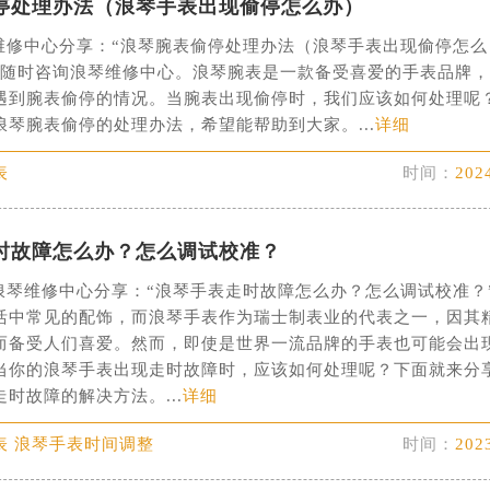
停处理办法（浪琴手表出现偷停怎么办）
字楼1号楼16层1604室（需提前预约）
务中心东塔写字楼（华润万象城）17层1706室（需提前预约）
维修中心分享：“浪琴腕表偷停处理办法（浪琴手表出现偷停怎么
以随时咨询浪琴维修中心。浪琴腕表是一款备受喜爱的手表品牌
场办公楼20层2009室（需提前预约）
遇到腕表偷停的情况。当腕表出现偷停时，我们应该如何处理呢
写字楼A座5层503-5室（需提前预约）
琴腕表偷停的处理办法，希望能帮助到大家。...
详细
广场写字楼4号楼22层2209室（需提前预约）
际中心写字楼8层805室（需提前预约）
表
时间：
202
易中心写字楼A座13层1304室（需提前预约）
绿地双子塔（中央广场）A1座办公楼14层07室（需提前预约）
时故障怎么办？怎么调试校准？
心写字楼（万象城）15层1508室（需提前预约）
际中心写字楼A塔7层704室（需提前预约）
维修中心分享：“浪琴手表走时故障怎么办？怎么调试校准？
活中常见的配饰，而浪琴手表作为瑞士制表业的代表之一，因其
世界贸易中心大厦南塔写字楼15层07室（需提前预约）
而备受人们喜爱。然而，即使是世界一流品牌的手表也可能会出
厦写字楼17层1701室（需提前预约）
当你的浪琴手表出现走时故障时，应该如何处理呢？下面就来分
厦写字楼1座30层05室（需提前预约）
时故障的解决方法。...
详细
字楼B座11层1104室（需提前预约）
写字楼15层03室（需提前预约）
表 浪琴手表时间调整
时间：
202
心写字楼24层2406B室（需提前预约）