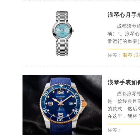
南宁市青秀区金湖路59号地王大厦12
合肥市蜀山区潜山路111号万象城华润
浪琴心月手
泉州市丰泽区宝洲路729号浦西万达中
成都浪琴
青岛市南区山东路6号华润大厦B座2
项）”。浪琴
烟台市芝罘区胜利路139号万达金融中
常运行的重要
长春市朝阳区西安大路727号中银大厦
标签：
浪琴 
贵阳市南明区都司高架桥路33号亨特
昆明市盘龙区北京路928号同德昆明
石家庄市长安区中山东路39号勒泰中
浪琴手表如
西安市碑林区南关正街88号华侨城长
海口市龙华区金贸东路5号海口华润大厦
成都浪琴
唐山市路南区新华东道100号万达广场
是一款经典且
的款式，然后
台州市椒江区东海大道1800号腾达中
在这里，我将向
内蒙古自治区呼和浩特市玉泉区大学西
甘肃省兰州市七里河区西津西路16号兰
标签：
重庆市解放碑渝中区民权路28号英利