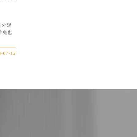
的外观
难免也
3-07-12