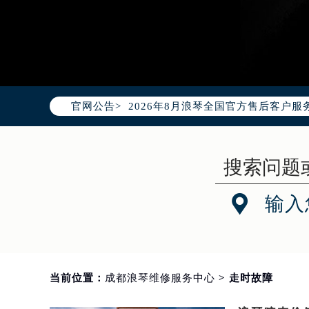
2026年8月浪琴中国区售后服务网络
2026年8月浪琴全国官方售后客户服务热线
官网公告>
浪琴官方全国统一服务热线400-99
2026年8月浪琴售后服务中心最新网
北京市朝阳区建国门外大街甲6号华熙
北京市东城区东长安街1号东方广场写
天津市和平区赤峰道136号天津国际金

输入
上海市徐汇区虹桥路3号港汇中心写字楼
上海市黄浦区南京东路299号宏伊国
南京市秦淮区中山南路1号（新街口）
常州市新北区龙锦路1590号现代传媒
当前位置：
成都浪琴维修服务中心
> 走时故障
徐州市鼓楼区淮海东路29号苏宁广场I
扬州市邗江区国展路29号星耀天地写字