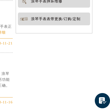
浪琴手表摔坏维修
浪琴手表表带更换/订购/定制
证手表正
详细
3-11-21
。浪琴
历功能
正确。
提前预约）

3-11-16