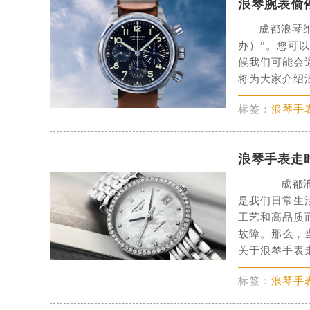
浪琴腕表偷
盐城市盐都区世纪大道5号盐城金融城写
泰州市海陵区永定东路399号置地商
成都浪琴
办）”。您可
宁波市江北区大闸南路500号来福士广
候我们可能会
杭州市上城区钱江路1366号华润大厦
将为大家介绍浪
金华市金东区东市南街777号金华万达
绍兴市越城区胜利东路379号世茂天
标签：
浪琴手
嘉兴市南湖区广益路705号嘉兴世界贸
南昌市红谷滩新区红谷中大道998号
浪琴手表走
济南市历下区经十路11111号华润中
广州市天河区天河路230号万菱汇国
成都浪琴
是我们日常生
广州市越秀区环市东路371-375号
工艺和高品质
深圳市罗湖区深南东路5001号华润大
故障。那么，
惠州市惠城区江北文昌一路7号华贸大
关于浪琴手表走
厦门市思明区湖滨东路95号华润大厦写
福州市鼓楼区五四路128-1号恒力城
标签：
浪琴手
成都市锦江区人民东路6号SAC东原中