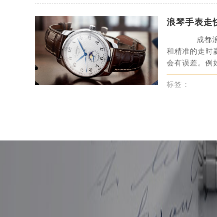
吉林省四平市铁东区紫气大路与南九
吉林省松原市宁江区五环大街浪琴售
浪琴手表走
吉林省通化市东昌区环通乡江南大街
成都浪琴
吉林省延边市延吉市解放路浪琴售后
和精准的走时
辽宁省鞍山市铁东区站前街浪琴售后
会有误差。例如
辽宁省本溪市平山区胜利路浪琴售后
标签：
辽宁省朝阳市双塔区新华路浪琴售后
辽宁省丹东市振兴区七经街浪琴售后
辽宁省抚顺市新抚区东一路浪琴售后
辽宁省阜新市海州区解放大街浪琴售
辽宁省葫芦岛市连山区中央路浪琴售
辽宁省锦州市古塔区中央大街浪琴售
辽宁省辽阳市白塔区新运大街浪琴售
辽宁省盘锦市兴隆台区石油大街浪琴
辽宁省铁岭市银州区南马路浪琴售后
辽宁省营口市站前区市府路与渤海大