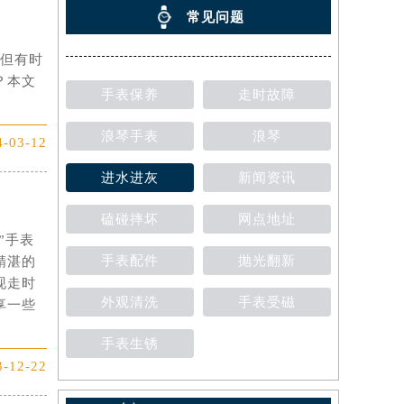
常见问题
，但有时
？本文
手表保养
走时故障
浪琴手表
浪琴
4-03-12
进水进灰
新闻资讯
磕碰摔坏
网点地址
”手表
手表配件
抛光翻新
精湛的
现走时
外观清洗
手表受磁
享一些
手表生锈
3-12-22