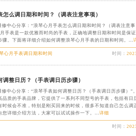
楼1224室（需提前预约）
大厦B座12楼03室（需提前预约）
表怎么调日期和时间？（调表注意事项）
心写字楼A座7楼709室（需提前预约）
维修中心分享：“浪琴心月手表怎么调日期和时间？（调表注意事
2层04室（需提前预约）
心月手表是一款优雅而时尚的手表，正确地调整日期和时间是保
心A座907室（需提前预约）
步骤。下面将详细介绍如何调整浪琴心月手表的日期和时间。...
A座(旺进大厦)18层09室（需提前预约）
浪琴心月手表调日期和时间
时间：
202
国际金融中心14楼14D（需提前预约）
广场写字楼10层06室（需提前预约）
心写字楼B座13层07室（需提前预约）
何调整日历？（手表调日历步骤）
安国际中心E座6楼10室（需提前预约）
B座17层1707室（需提前预约）
维修中心分享：“浪琴手表如何调整日历？（手表调日历步骤）”
写字楼A座10层1002室（需提前预约）
高品质的手表品牌，它提供了一系列不同型号的手表，包括有日
有时候会不准，特别是刚买回来的时候，很多不知道自己怎么调
心东1幢20楼2002室（需提前预约）
您详细介绍方法，大家可以试试操作一下。...
详细
街70号华润万象城写字楼（鄂尔多斯大厦）23层2326室（需
州中心写字楼21层2102室（需提前预约）
时间：
202
国际金融中心写字楼20层01室（需提前预约）