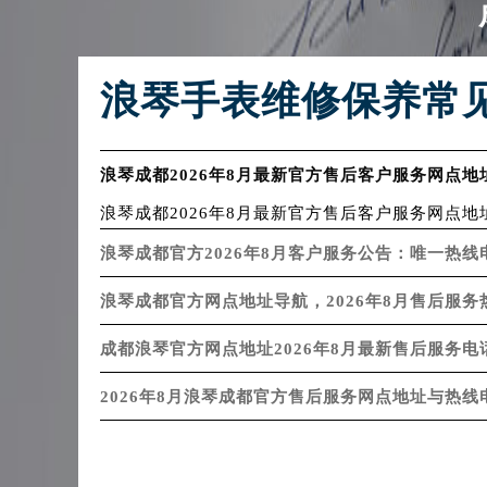
辽宁省沈阳市沈河区中街路137号亨
辽宁省沈阳市沈河区中街路83号亨
北京市朝阳区建国门外大街甲6号华熙
浪琴手表维修保养常
北京市东城区东长安街1号王府井东方
河北省保定市竞秀区朝阳北大街北国
内蒙古自治区阿拉善盟市左旗土尔扈
浪琴成都2026年8月最新官方售后客户服务网点地
内蒙古自治区巴彦淖尔市临河区新华
浪琴成都2026年8月最新官方售后客户服务网点地址.
内蒙古自治区包头市青山区幸福路甲
浪琴成都官方2026年8月客户服务公告：唯一热
内蒙古自治区赤峰市红山区哈达街浪
内蒙古自治区鄂尔多斯市东胜区伊金
浪琴成都官方网点地址导航，2026年8月售后服
内蒙古自治区呼伦贝尔市海拉尔区中
成都浪琴官方网点地址2026年8月最新售后服务电
内蒙古自治区通辽市科尔沁区明仁大
内蒙古自治区乌海市海勃湾区人民南
2026年8月浪琴成都官方售后服务网点地址与热线
内蒙古自治区乌兰察布市集宁区恩和
内蒙古自治区锡林郭勒盟市锡林浩特
内蒙古自治区兴安盟市乌兰浩特市兴