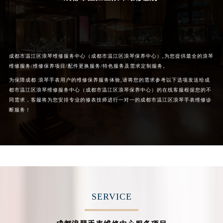
辽宁省营口市站前区市府路与渤海大街交叉口浪琴售后服务中心（需提前预约）
辽宁省沈阳市沈河区中街路137号亨得利名表维修授权店1楼浪琴售后服务中心（需提前预约）
辽宁省沈阳市沈河区中街路83号亨得利名表维修授权店1楼浪琴售后服务中心（需提前预约）
北京市朝阳区建国门外大街甲6号华熙国际中心D座11层1102室浪琴售后服务中心（需提前预约）
成都市温江区浪琴维修服务中心（成都市温江区浪琴保养中心）,为您提供最全的浪琴
北京市东城区东长安街1号王府井东方广场W3座6层602室浪琴售后服务中心（需提前预约）
维修服务/维修保养项目/配件更换服务/特色服务及需求定制服务。
河北省保定市竞秀区朝阳北大街北国先天下浪琴售后服务中心（需提前预约）
为保障成都·浪琴手表用户的维修保养服务体验,请将您的需求参考以下选项发送给成
都市温江区浪琴维修服务中心（成都市温江区浪琴保养中心）的在线客服根据您的不
内蒙古自治区阿拉善盟市左旗土尔扈特大街浪琴售后服务中心（需提前预约）
同需求，客服将为您安排专业的修表技师进行一对一的成都市温江区浪琴手表维修诊
内蒙古自治区巴彦淖尔市临河区新华街浪琴售后服务中心（需提前预约）
断服务！
内蒙古自治区包头市青山区幸福路甲3号王府井百货名表维修浪琴售后服务中心（需提前预约）
内蒙古自治区赤峰市红山区哈达街浪琴售后服务中心（需提前预约）
内蒙古自治区鄂尔多斯市东胜区伊金霍洛街浪琴售后服务中心（需提前预约）
内蒙古自治区呼伦贝尔市海拉尔区中央街浪琴售后服务中心（需提前预约）
内蒙古自治区通辽市科尔沁区明仁大街浪琴售后服务中心（需提前预约）
内蒙古自治区乌海市海勃湾区人民南路浪琴售后服务中心（需提前预约）
SERVICE
内蒙古自治区乌兰察布市集宁区恩和大街浪琴售后服务中心（需提前预约）
内蒙古自治区锡林郭勒盟市锡林浩特市光明街与额尔敦路交叉口浪琴售后服务中心（需提前预约）