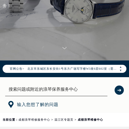
务！
2026年7月浪琴中国区售后服务网络优化升级公告
2026年7月浪琴全国官方售后客户服务热线：400-995-7728
浪琴官方全国统一服务热线400-995-7728，服务覆盖中国大陆、香港、澳门、台湾全部区域（非大陆需加拨“+86”）
2026年7月浪琴售后服务中心最新网点地址：
▲
官网公告>
北京市东城区东长安街1号东方广场写字楼W3座6层602室（需提前预约）
▼
北京市朝阳区建国门外大街甲6号华熙国际中心写字楼D座11层1102室（需提前预约）
天津市和平区赤峰道136号天津国际金融中心写字楼26层2603室（需提前预约）
上海市徐汇区虹桥路3号港汇中心写字楼2座37层3705室（需提前预约）
上海市黄浦区南京东路299号宏伊国际广场写字楼8层806室（需提前预约）

输入您想了解的问题
南京市秦淮区中山南路1号（新街口）南京中心写字楼22层C1-1室（需提前预约）
常州市新北区龙锦路1590号现代传媒中心写字楼5号楼10层1008室（需提前预约）
当前位置：
成都浪琴维修服务中心
>
温江区专题页
> 成都浪琴维修中心
徐州市鼓楼区淮海东路29号苏宁广场IFC国际金融中心写字楼35层3508室（需提前预约）