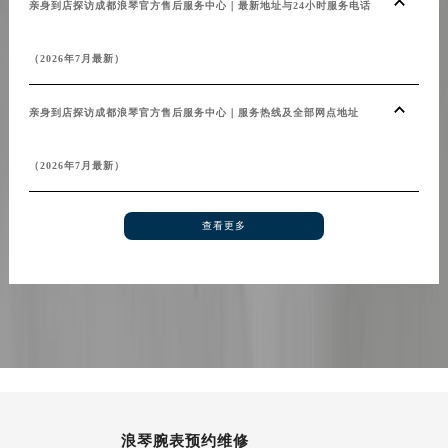
亲身到店探访成都浪琴官方售后服务中心｜最新地址与24小时服务电话
青海省海北藏族自治州海晏县将军路浪琴售后服务中心（需提前预约）
青海省海东市乐都区滨河路浪琴售后服务中心（需提前预约）
（2026年7月最新）
青海省海南藏族自治州共和县青海湖大街浪琴售后服务中心（需提前预约）
青海省海西蒙古族藏族自治州德令哈市柴达木路浪琴售后服务中心（需提前预约）
亲身到店探访成都浪琴官方售后服务中心｜服务热线及全部网点地址
青海省黄南藏族自治州同仁市德合隆路浪琴售后服务中心（需提前预约）
青海省西宁市城西区海湖新区西关大道浪琴售后服务中心（需提前预约）
（2026年7月最新）
青海省玉树藏族自治州结古镇胜利路浪琴售后服务中心（需提前预约）
陕西省安康市汉滨区金州路浪琴售后服务中心（需提前预约）
查看更多
陕西省宝鸡市渭滨区经二路浪琴售后服务中心（需提前预约）
陕西省汉中市汉台区北大街浪琴售后服务中心（需提前预约）
陕西省商洛市商州区州城街浪琴售后服务中心（需提前预约）
陕西省铜川市王益区红旗街浪琴售后服务中心（需提前预约）
陕西省渭南市临渭区东风大街浪琴售后服务中心（需提前预约）
陕西省咸阳市秦都区沣西新城统一西路与白马河路交汇处浪琴售后服务中心（需提前预约）
陕西省延安市宝塔区中心街浪琴售后服务中心（需提前预约）
陕西省榆林市榆阳区长兴路浪琴售后服务中心（需提前预约）
浪琴腕表预约维修