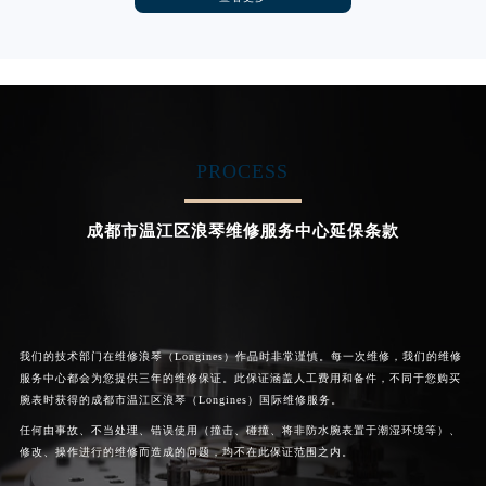
卡罗琳·卡桑德拉
辛迪·克莱门特
香港特别行政区九龙区油尖旺区弥敦道浪琴售后服务中心（需提前预约）
资深浪琴技师
资深浪琴技师
香港特别行政区铜锣湾区湾仔区轩尼诗道浪琴售后服务中心（需提前预约）
是成都新都区浪琴售后服务中心
是成都温江区浪琴售后服务中心
(成都浪琴售后保养中心)
(成都浪琴售后保养中心)
河南省安阳市文峰区解放大道浪琴售后服务中心（需提前预约）
的高级技师之一
的高级技师之一
河南省鹤壁市淇滨区九州路浪琴售后服务中心（需提前预约）
Chengdu Longines Maintain
Chengdu Longines Maintain
center
center
河南省济源市沁园街道济水大道浪琴售后服务中心（需提前预约）
PROCESS
河南省焦作市解放区解放路浪琴售后服务中心（需提前预约）
河南省开封市鼓楼区中山路浪琴售后服务中心（需提前预约）


成都新都区浪琴售后
成都温江区浪琴售后
河南省洛阳市西工区中州中路与解放路交叉口浪琴售后服务中心（需提前预约）
成都市温江区浪琴维修服务中心延保条款
河南省漯河市源汇区交通路浪琴售后服务中心（需提前预约）
河南省南阳市宛城区范蠡东路与南都路交叉口浪琴售后服务中心（需提前预约）
河南省平顶山市卫东区建设路浪琴售后服务中心（需提前预约）
河南省濮阳市大华龙区开州路绿城路交叉口浪琴售后服务中心（需提前预约）
我们的技术部门在维修浪琴（Longines）作品时非常谨慎。每一次维修，我们的维修
服务中心都会为您提供三年的维修保证。此保证涵盖人工费用和备件，不同于您购买
河南省三门峡市湖滨区和平路浪琴售后服务中心（需提前预约）
腕表时获得的成都市温江区浪琴（Longines）国际维修服务。
河南省商丘市梁园区神火大道浪琴售后服务中心（需提前预约）
任何由事故、不当处理、错误使用（撞击、碰撞、将非防水腕表置于潮湿环境等）、
河南省新乡市红旗区人民路浪琴售后服务中心（需提前预约）
修改、操作进行的维修而造成的问题，均不在此保证范围之内。
河南省信阳市浉河区东方红大道浪琴售后服务中心（需提前预约）