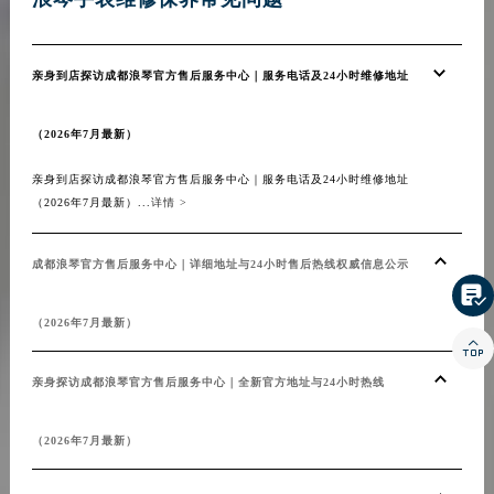
甘肃省嘉峪关市雄关区新华中路浪琴售后服务中心（需提前预约）
甘肃省金昌市金川区北京路浪琴售后服务中心（需提前预约）
亲身到店探访成都浪琴官方售后服务中心｜服务电话及24小时维修地址
甘肃省酒泉市肃州区西大街浪琴售后服务中心（需提前预约）
甘肃省临夏市城南街道团结路浪琴售后服务中心（需提前预约）
（2026年7月最新）
甘肃省陇南市武都区人民路浪琴售后服务中心（需提前预约）
甘肃省平凉市崆峒区西大街浪琴售后服务中心（需提前预约）
亲身到店探访成都浪琴官方售后服务中心｜服务电话及24小时维修地址
甘肃省庆阳市西峰区南大街浪琴售后服务中心（需提前预约）
（2026年7月最新）...
详情 >
甘肃省天水市秦州区民主路浪琴售后服务中心（需提前预约）
甘肃省武威市凉州区迎宾路浪琴售后服务中心（需提前预约）
成都浪琴官方售后服务中心｜详细地址与24小时售后热线权威信息公示

甘肃省张掖市甘州区民乐北路浪琴售后服务中心（需提前预约）
（2026年7月最新）
宁夏回族自治区固原市原州区文化街浪琴售后服务中心（需提前预约）

宁夏回族自治区石嘴山市大武口区贺兰山路浪琴售后服务中心（需提前预约）
亲身探访成都浪琴官方售后服务中心｜全新官方地址与24小时热线
宁夏回族自治区吴忠市利通区开元大道浪琴售后服务中心（需提前预约）
宁夏回族自治区银川市兴庆区新华东路97号新百中心C馆一层C1-18号商铺浪琴售后服务中心（需提前预约）
（2026年7月最新）
宁夏回族自治区中卫市沙坡头区鼓楼东街浪琴售后服务中心（需提前预约）
青海省果洛藏族自治州玛沁县团结路浪琴售后服务中心（需提前预约）