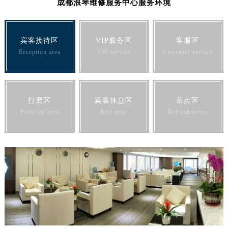
成都浪琴维修服务中心服务环境
山东省潍坊市奎文区东风东街浪琴售后服务中心（需提前预约）
山东省枣庄市滕州市北辛路与善国路交叉口浪琴售后服务中心（需提前预约）
山东省淄博市张店区金晶大道浪琴售后服务中心（需提前预约）
宾客接待区
VIP服务区
客服区
上海市黄浦区南京东路299号宏伊国际广场写字楼8层806室浪琴售后服务中心（需提前预约）
Reception area
VIP service
Customer service
上海市徐汇区虹桥路3号港汇中心2座37层3705室浪琴售后服务中心（需提前预约）
浙江省杭州市上城区钱江路1366号华润大厦A座5层503-5室浪琴售后服务中心（需提前预约）
浙江省湖州市吴兴区劳动路浪琴售后服务中心（需提前预约）
打磨区
宾客休息区
茶点区
浙江省嘉兴市南湖区广益路705号嘉兴世界贸易中心A座13层1304室浪琴售后服务中心（需提前预约）
Polished area
Rest area
Refreshments
浙江省金华市金东区东市南街777号金华万达广场4号楼22楼2209室浪琴售后服务中心（需提前预约）
浙江省丽水市莲都区解放街浪琴售后服务中心（需提前预约）
浙江省宁波市江北区大闸南路500号来福士广场办公楼20层2009室浪琴售后服务中心（需提前预约）
浙江省衢州市柯城区上街浪琴售后服务中心（需提前预约）
浙江省绍兴市越城区胜利东路379号世茂天际中心写字楼8层805室浪琴售后服务中心（需提前预约）
浙江省舟山市定海区解放东路浪琴售后服务中心（需提前预约）
澳门特别行政区大堂区议事亭前地（新马路）浪琴售后服务中心（需提前预约）
澳门特别行政区风顺堂区南湾大马路浪琴售后服务中心（需提前预约）