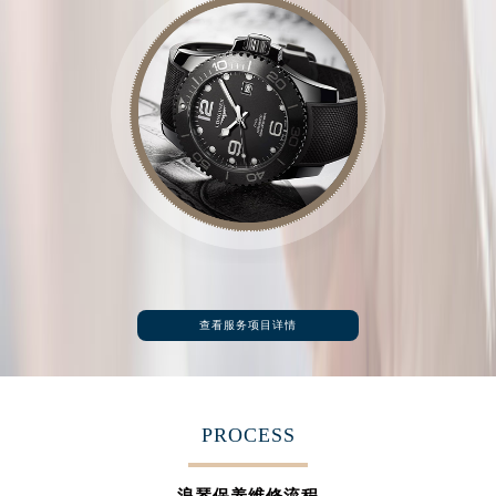
福建省三明市三元区东乾二路浪琴售后服务中心（需提前预约）
福建省漳州市龙文区步港路浪琴售后服务中心（需提前预约）
江苏省常州市新北区龙锦路1590号现代传媒中心5号楼10层1008室浪琴售后服务中心（需提前预约）
江苏省淮安市清江浦区淮海北路浪琴售后服务中心（需提前预约）
江苏省连云港市海州区通灌北路浪琴售后服务中心（需提前预约）
江苏省南京市秦淮区中山南路1号南京中心22层22-C1-C3室浪琴售后服务中心（需提前预约）
江苏省宿迁市宿城区西湖路浪琴售后服务中心（需提前预约）
江苏省泰州市海陵区永定东路399号置地商务中心东塔（华润万象城）17层1706室浪琴售后服务中心（需提前预约）
江苏省徐州市鼓楼区淮海东路29号苏宁广场IFC国际金融中心35层3508室浪琴售后服务中心（需提前预约）
江苏省盐城市盐都区世纪大道5号盐城金融城写字楼1号楼16层1604室浪琴售后服务中心（需提前预约）
查看服务项目详情
江苏省扬州市邗江区国展路29号星耀天地写字楼1号楼18层1803室浪琴售后服务中心（需提前预约）
江苏省镇江市京口区中山东路浪琴售后服务中心（需提前预约）
江西省抚州市临川区赣东大道浪琴售后服务中心（需提前预约）
江西省赣州市章贡区文清路浪琴售后服务中心（需提前预约）
PROCESS
江西省吉安市吉州区井冈山大道浪琴售后服务中心（需提前预约）
江西省景德镇市珠山区珠山中路浪琴售后服务中心（需提前预约）
浪琴保养维修流程