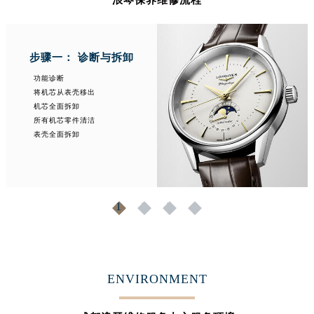
江西省九江市浔阳区浔阳路浪琴售后服务中心（需提前预约）
江西省南昌市红谷滩新区红谷中大道998号绿地双子塔（中央广场）A1座办公楼14层1407室浪琴售后服务中心（需提前预约）
江西省萍乡市安源区萍安北大道与康庄路交叉口浪琴售后服务中心（需提前预约）
步骤一： 诊断与拆卸
江西省上饶市信州区滨江西路浪琴售后服务中心（需提前预约）
功能诊断
江西省新余市渝水区北湖西路浪琴售后服务中心（需提前预约）
将机芯从表壳移出
机芯全面拆卸
江西省宜春市袁州区中山中路浪琴售后服务中心（需提前预约）
所有机芯零件清洁
江西省鹰潭市月湖区胜利东路浪琴售后服务中心（需提前预约）
表壳全面拆卸
山东省德州市德城区东风中路浪琴售后服务中心（需提前预约）
山东省东营市东营区济南路浪琴售后服务中心（需提前预约）
山东省济南市历下区经十路11111号华润中心写字楼（万象城）15层1508室浪琴售后服务中心（需提前预约）
1
2
3
4
山东省济宁市任城区太白楼路浪琴售后服务中心（需提前预约）
山东省莱芜市文化南路8号银座商城名表维修一楼名表维修浪琴售后服务中心（需提前预约）
山东省临沂市兰山区解放路浪琴售后服务中心（需提前预约）
山东省日照市东港区烟台路浪琴售后服务中心（需提前预约）
ENVIRONMENT
山东省泰安市泰山区财源街道泰山大街浪琴售后服务中心（需提前预约）
山东省威海市环翠区新威海路89号振华商厦一楼名表维修浪琴售后服务中心（需提前预约）