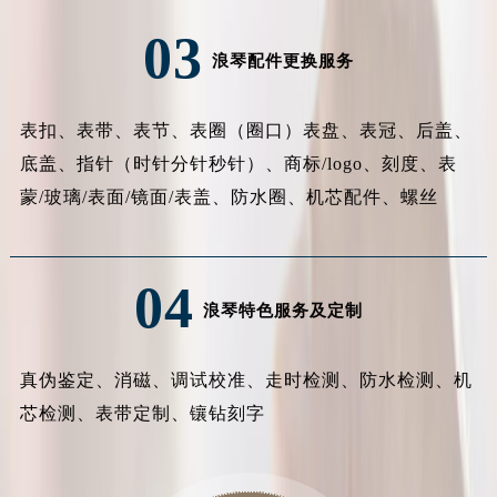
安徽省池州市贵池区长江路浪琴售后服务中心（需提前预约）
03
安徽省滁州市琅琊区南谯北路浪琴售后服务中心（需提前预约）
浪琴配件更换服务
安徽省阜阳市颍州区颍州北路浪琴售后服务中心（需提前预约）
安徽省淮北市相山区淮海路浪琴售后服务中心（需提前预约）
表扣、表带、表节、表圈（圈口）表盘、表冠、后盖、
安徽省淮南市田家庵区国庆中路浪琴售后服务中心（需提前预约）
底盖、指针（时针分针秒针）、商标/logo、刻度、表
安徽省黄山市屯溪区黄山西路浪琴售后服务中心（需提前预约）
蒙/玻璃/表面/镜面/表盖、防水圈、机芯配件、螺丝
安徽省六安市金安区解放中路浪琴售后服务中心（需提前预约）
安徽省马鞍山市雨山区湖南西路浪琴售后服务中心（需提前预约）
安徽省宿州市埇桥区人民中路浪琴售后服务中心（需提前预约）
04
安徽省铜陵市铜官区石城大道浪琴售后服务中心（需提前预约）
浪琴特色服务及定制
安徽省芜湖市镜湖区中山路步行街浪琴售后服务中心（需提前预约）
安徽省宣城市宣州区叠嶂西路浪琴售后服务中心（需提前预约）
真伪鉴定、消磁、调试校准、走时检测、防水检测、机
福建省龙岩市新罗区九一南路浪琴售后服务中心（需提前预约）
芯检测、表带定制、镶钻刻字
福建省南平市建阳区人民西路浪琴售后服务中心（需提前预约）
福建省宁德市蕉城区天湖东路浪琴售后服务中心（需提前预约）
福建省莆田市城厢区霞林街道荔华东大道浪琴售后服务中心（需提前预约）