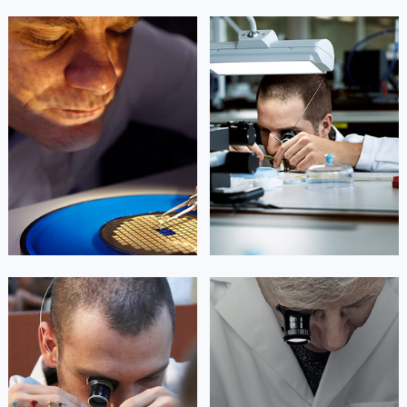
广东省清远市清城区湖西路浪琴售后服务中心（需提前预约）
广东省汕头市龙湖区长平路浪琴售后服务中心（需提前预约）
凯罗尔·切尔西
达芙妮·克劳迪娅
资深浪琴技师
资深浪琴技师
广东省汕尾市城区香洲街道园林社区翠园街浪琴售后服务中心（需提前预约）
是成都市锦江区浪琴售后服务中心
是成都市青羊区浪琴售后服务中心
广东省韶关市武江区芙蓉新区与老城中心交汇处浪琴售后服务中心（需提前预约）
(成都浪琴售后保养中心)
(成都浪琴售后保养中心)
的高级技师之一
的高级技师之一
广东省深圳市罗湖区深南东路5001号华润大厦17层1701室浪琴售后服务中心（需提前预约）
Chengdu Longines Maintain
Chengdu Longines Maintain
center
center
广东省阳江市江城区东风一路浪琴售后服务中心（需提前预约）
广东省云浮市云城区金山路浪琴售后服务中心（需提前预约）
广东省湛江市赤坎区观海北路浪琴售后服务中心（需提前预约）


成都市锦江区浪琴售后
成都市青羊区浪琴售后
广东省肇庆市端州区信安大道与砚都大道交汇处浪琴售后服务中心（需提前预约）
广西壮族自治区百色市右江区中山二路浪琴售后服务中心（需提前预约）
广西壮族自治区北海市海城区北京路浪琴售后服务中心（需提前预约）
广西壮族自治区崇左市江州区石景林街道友谊大道与丽川路交汇处浪琴售后服务中心（需提前预约）
杰登·奥斯卡里昂
查尔斯·彼得艾伯特
广西壮族自治区防城港市港口区金花茶大道浪琴售后服务中心（需提前预约）
资深浪琴技师
资深浪琴技师
是成都武侯区浪琴售后服务中心
是成都成华区浪琴售后服务中心
广西壮族自治区贵港市港北区港城街道布山大道与仙衣路交叉口浪琴售后服务中心（需提前预约）
(成都浪琴售后保养中心)
(成都浪琴售后保养中心)
的高级技师之一
的高级技师之一
广西壮族自治区桂林市秀峰区红岭路浪琴售后服务中心（需提前预约）
Chengdu Longines Maintain
Chengdu Longines Maintain
广西壮族自治区河池市金城江区金城江街道朝阳路浪琴售后服务中心（需提前预约）
center
center