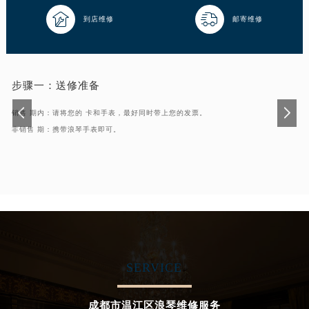
吉林省梅河口市新华街道梅河大街浪琴售后服务中心（需提前预约）


到店维修
邮寄维修
吉林省四平市铁东区紫气大路与南九经街交汇处浪琴售后服务中心（需提前预约）
吉林省松原市宁江区五环大街浪琴售后服务中心（需提前预约）
吉林省通化市东昌区环通乡江南大街浪琴售后服务中心（需提前预约）
步骤一：
送修准备
吉林省延边市延吉市解放路浪琴售后服务中心（需提前预约）
辽宁省鞍山市铁东区站前街浪琴售后服务中心（需提前预约）
销售 期内：请将您的 卡和手表，最好同时带上您的发票。
辽宁省本溪市平山区胜利路浪琴售后服务中心（需提前预约）
非销售 期：携带浪琴手表即可。
辽宁省朝阳市双塔区新华路浪琴售后服务中心（需提前预约）
辽宁省丹东市振兴区七经街浪琴售后服务中心（需提前预约）
辽宁省抚顺市新抚区东一路浪琴售后服务中心（需提前预约）
辽宁省阜新市海州区解放大街浪琴售后服务中心（需提前预约）
辽宁省葫芦岛市连山区中央路浪琴售后服务中心（需提前预约）
辽宁省锦州市古塔区中央大街浪琴售后服务中心（需提前预约）
辽宁省辽阳市白塔区新运大街浪琴售后服务中心（需提前预约）
SERVICE
辽宁省盘锦市兴隆台区石油大街浪琴售后服务中心（需提前预约）
辽宁省铁岭市银州区南马路浪琴售后服务中心（需提前预约）
成都市温江区浪琴维修服务