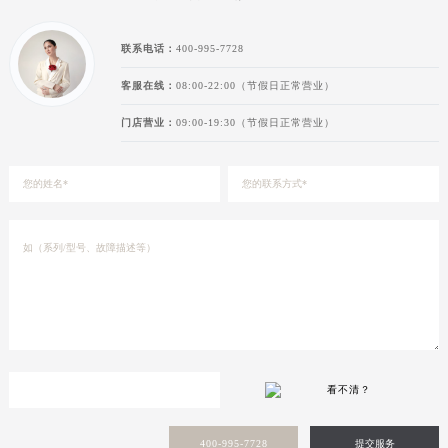
新疆维吾尔自治区阿克苏市东大街浪琴售后服务中心（需提前预约）
新疆维吾尔自治区阿拉尔市胜利大道浪琴售后服务中心（需提前预约）
联系电话：
400-995-7728
新疆维吾尔自治区阿拉山口市友好路浪琴售后服务中心（需提前预约）
客服在线：
08:00-22:00（节假日正常营业）
新疆维吾尔自治区阿勒泰市解放路浪琴售后服务中心（需提前预约）
门店营业：
09:00-19:30（节假日正常营业）
新疆维吾尔自治区阿图什市光明路浪琴售后服务中心（需提前预约）
新疆维吾尔自治区白杨市军垦路浪琴售后服务中心（需提前预约）
新疆维吾尔自治区北屯市团结路浪琴售后服务中心（需提前预约）
新疆维吾尔自治区博乐市博乐市北京路浪琴售后服务中心（需提前预约）
新疆维吾尔自治区昌吉市延安北路浪琴售后服务中心（需提前预约）
新疆维吾尔自治区阜康市博峰路浪琴售后服务中心（需提前预约）
新疆维吾尔自治区哈密市伊州区建国北路浪琴售后服务中心（需提前预约）
新疆维吾尔自治区和田市和田市北京西路浪琴售后服务中心（需提前预约）
新疆维吾尔自治区胡杨河市胡杨河市胡杨路浪琴售后服务中心（需提前预约）
新疆维吾尔自治区霍尔果斯市亚欧北路浪琴售后服务中心（需提前预约）
看不清？
新疆维吾尔自治区喀什市解放北路浪琴售后服务中心（需提前预约）
新疆维吾尔自治区可克达拉市幸福路浪琴售后服务中心（需提前预约）
400-995-7728
提交服务