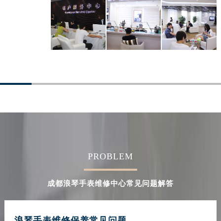
湖南省郴州市北湖区国庆北路浪琴售后服务中心（需提前预约）
湖南省衡阳市雁峰区解放路浪琴售后服务中心（需提前预约）
湖南省怀化市鹤城区迎丰中路浪琴售后服务中心（需提前预约）
湖南省娄底市娄星区长青街浪琴售后服务中心（需提前预约）
湖南省邵阳市双清区东风路浪琴售后服务中心（需提前预约）
湖南省湘潭市雨湖区莲城大道浪琴售后服务中心（需提前预约）
湖南省益阳市赫山区桃花仑路浪琴售后服务中心（需提前预约）
湖南省永州市冷水滩区永州大道与中兴路交叉口浪琴售后服务中心（需提前预约）
湖南省岳阳市岳阳楼区东茅岭路浪琴售后服务中心（需提前预约）
湖南省张家界市永定区解放路浪琴售后服务中心（需提前预约）
湖南省长沙市芙蓉区建湘路393号世茂环球金融中心写字楼10层1013室浪琴售后服务中心（需提前预约）
PROBLEM
湖南省株洲市芦淞区建设南路浪琴售后服务中心（需提前预约）
甘肃省白银市白银区北京路浪琴售后服务中心（需提前预约）
成都浪琴手表维修中心常见问题解答
甘肃省定西市安定区解放路浪琴售后服务中心（需提前预约）
甘肃省敦煌市沙州镇阳关中路浪琴售后服务中心（需提前预约）
甘肃省合作市人民街浪琴售后服务中心（需提前预约）
浪琴手表维修保养常见问题