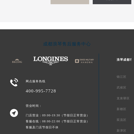
新疆维吾尔自治区克拉玛依市克拉玛依区友谊路浪琴售后服务中心（需提前预约）
新疆维吾尔自治区库车市库车市文化东路浪琴售后服务中心（需提前预约）
新疆维吾尔自治区库尔勒市库尔勒市人民东路浪琴售后服务中心（需提前预约）
新疆维吾尔自治区奎屯市团结西街浪琴售后服务中心（需提前预约）
新疆维吾尔自治区昆玉市昆泉街浪琴售后服务中心（需提前预约）
成都浪琴售后服务中心
新疆维吾尔自治区沙湾市三道河子镇世纪大道南路浪琴售后服务中心（需提前预约）
新疆维吾尔自治区石河子市北二路浪琴售后服务中心（需提前预约）
浪琴成都市
新疆维吾尔自治区双河市光明路浪琴售后服务中心（需提前预约）
新疆维吾尔自治区塔城市塔城地区闻琴路浪琴售后服务中心（需提前预约）
锦江区
新疆维吾尔自治区铁门关市兴疆路浪琴售后服务中心（需提前预约）

网点服务热线
武侯区
新疆维吾尔自治区图木舒克市图木舒克市中兴街浪琴售后服务中心（需提前预约）
400-995-7728
新疆维吾尔自治区吐鲁番市高昌区文化中路文化中路浪琴售后服务中心（需提前预约）
龙泉驿区
新疆维吾尔自治区乌苏市乌鲁木齐北路浪琴售后服务中心（需提前预约）
营业时间：
新都区

新疆维吾尔自治区五家渠市长征西街浪琴售后服务中心（需提前预约）
门店营业：09:00-19:30（节假日正常营业）
双流区
客服在线：08:00-22:00（节假日正常营业）
新疆维吾尔自治区新星市东风路浪琴售后服务中心（需提前预约）
客服及门店节假日不休
新疆维吾尔自治区伊宁市解放西路浪琴售后服务中心（需提前预约）
新津区