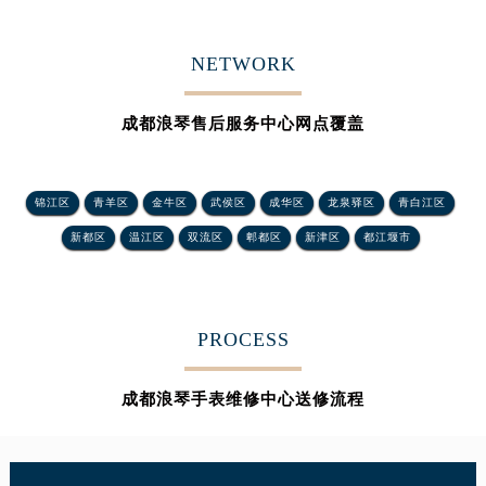
重庆市解放碑渝中区民权路28号英利国际金融中心写字楼20层01室（需提前预约）
黑龙江省大庆市萨尔图区会战大街浪琴售后服务中心（需提前预约）
NETWORK
黑龙江省鹤岗市向阳区红军路浪琴售后服务中心（需提前预约）
黑龙江省黑河市爱辉区中央街浪琴售后服务中心（需提前预约）
成都浪琴售后服务中心网点覆盖
黑龙江省鸡西市鸡冠区红军路浪琴售后服务中心（需提前预约）
黑龙江省佳木斯市向阳区长安路浪琴售后服务中心（需提前预约）
黑龙江省牡丹江市东安区太平路浪琴售后服务中心（需提前预约）
锦江区
青羊区
金牛区
武侯区
成华区
龙泉驿区
青白江区
黑龙江省七台河市桃山区大同街浪琴售后服务中心（需提前预约）
新都区
温江区
双流区
郫都区
新津区
都江堰市
黑龙江省齐齐哈尔市龙沙区龙华路浪琴售后服务中心（需提前预约）
黑龙江省双鸭山市尖山区新兴大街浪琴售后服务中心（需提前预约）
黑龙江省绥化市北林区新华街与康庄路交叉口浪琴售后服务中心（需提前预约）
PROCESS
黑龙江省伊春市伊美区通河路浪琴售后服务中心（需提前预约）
吉林省白城市洮北区明仁南街浪琴售后服务中心（需提前预约）
成都浪琴手表维修中心送修流程
吉林省白山市浑江区浑江大街浪琴售后服务中心（需提前预约）
吉林省吉林市船营区河南街浪琴售后服务中心（需提前预约）
吉林省辽源市龙山区人民大街浪琴售后服务中心（需提前预约）