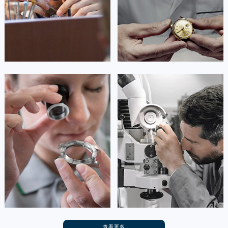
广西壮族自治区贺州市八步区城东街道灵峰南路浪琴售后服务中心（需提前预约）
广西壮族自治区来宾市兴宾区桂中大道浪琴售后服务中心（需提前预约）


成都武侯区浪琴售后
成都成华区浪琴售后
广西壮族自治区柳州市城中区中山中路浪琴售后服务中心（需提前预约）
广西壮族自治区钦州市钦南区金海湾东大街浪琴售后服务中心（需提前预约）
广西壮族自治区梧州市万秀区龙湖镇高旺路浪琴售后服务中心（需提前预约）
广西壮族自治区玉林市玉州区金玉路浪琴售后服务中心（需提前预约）
安尼塔·阿普里尔
贝亚特·布兰奇
海南省儋州市儋州市那大镇兰洋北路浪琴售后服务中心（需提前预约）
资深浪琴技师
资深浪琴技师
海南省东方市八所镇解放西路浪琴售后服务中心（需提前预约）
是成都龙泉驿区浪琴售后服务中心
是成都青白江区浪琴售后服务中心
(成都浪琴售后保养中心)
(成都浪琴售后保养中心)
海南省琼海市嘉积镇东风路浪琴售后服务中心（需提前预约）
的高级技师之一
的高级技师之一
Chengdu Longines Maintain
Chengdu Longines Maintain
海南省三沙市西沙区西沙群岛永兴岛北京路浪琴售后服务中心（需提前预约）
center
center
海南省三亚市吉阳区迎宾路浪琴售后服务中心（需提前预约）
海南省万宁市万城镇解放路浪琴售后服务中心（需提前预约）


成都龙泉驿区浪琴售后
成都青白江区浪琴售后
海南省文昌市文城镇教育东路浪琴售后服务中心（需提前预约）
海南省五指山市通什镇三月三大道浪琴售后服务中心（需提前预约）
香港特别行政区尖沙咀区油尖旺区广东道浪琴售后服务中心（需提前预约）
香港特别行政区金钟区中西区金钟道浪琴售后服务中心（需提前预约）
查看更多