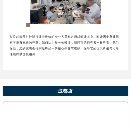
成都市锦江区人民东路6号SAC东原中心写字楼24层2406B室（需提前预约）
重庆市江北区观音桥步行街2号融恒时代广场写字楼9层902室（需提前预约）
长沙市芙蓉区定王台街道建湘路393号世茂环球金融中心写字楼（芙蓉广场）10层13室（需提前预约）
郑州市二七区铭功路10号华润大厦写字楼29层2905室（需提前预约）
每位对浪琴时计进行保养维修的专业人员都必须对时计本身、时计历史及其拥
太原市迎泽区解放路15号亨得利名表服务中心（品牌授权店）3层整层（需提前预约）
有者抱有充分的尊重。我们认为每一枚时计，都同它的拥有者一样尊贵。我们
沈阳市沈河区中街路137号亨得利名表服务中心（品牌授权店）1层整层（需提前预约）
保证，您的腕表会得到始终如一的精心保养与维护，保障它的恒久价值与可靠
沈阳市沈河区中街路83号亨得利名表服务中心（品牌授权店）1层整层（需提前预约）
性能得以世代相传。
乌鲁木齐市天山区红山路26号时代广场（CCMALL）C座17层17-B（需提前预约）
温州市鹿城区锦绣路1067号置信广场10层1015室（需提前预约）
哈尔滨市道里区友谊西路600号富力中心T2座写字楼29层03室（需提前预约）
大连市中山区人民路15号国际金融大厦7层G室（需提前预约）
成都店
佛山市禅城区季华五路57号万科金融中心C座12层1205室（需提前预约）
东莞市东城街道鸿福东路1号民盈国贸中心T1写字楼9层907室（需提前预约）
无锡市梁溪区人民中路139号恒隆广场写字楼1座11层1104室（需提前预约）
南通市崇川区工农路57号圆融广场写字楼16层1603室（需提前预约）
苏州市苏州工业园区星港街199号苏州中心办公楼C座22层08室（需提前预约）