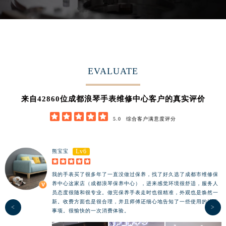
河南省许昌市魏都区建安大道与八龙路交叉口浪琴售后服务中心（需提前预约）
河南省郑州市二七区民主路10号华润大厦29层2905室浪琴售后服务中心（需提前预约）
河南省周口市川汇区七一路浪琴售后服务中心（需提前预约）
河南省驻马店市驿城区乐山大道与置地大道交叉口浪琴售后服务中心（需提前预约）
湖北省鄂州市鄂城区文星大道浪琴售后服务中心（需提前预约）
EVALUATE
湖北省黄冈市黄州区赤壁大道浪琴售后服务中心（需提前预约）
湖北省黄石市黄石港区武汉路浪琴售后服务中心（需提前预约）
42860
来自
位成都浪琴手表维修中心客户的真实评价
湖北省荆门市东宝中天街步行街浪琴售后服务中心（需提前预约）





5.0
综合客户满意度评分
湖北省荆州市荆州区荆中路浪琴售后服务中心（需提前预约）
湖北省十堰市茅箭区人民北路浪琴售后服务中心（需提前预约）
湖北省随州市曾都区青年路浪琴售后服务中心（需提前预约）
Lv6
熊宝宝





湖北省咸宁市咸安区长安大道浪琴售后服务中心（需提前预约）
我的手表买了很多年了一直没做过保养，找了好久选了成都市维修保
湖北省襄阳市樊城区长虹路与人民路交叉口浪琴售后服务中心（需提前预约）
养中心这家店（成都浪琴保养中心），进来感觉环境很舒适，服务人
湖北省孝感市孝南区复兴大道浪琴售后服务中心（需提前预约）
员态度很随和很专业。做完保养手表走时也很精准，外观也是焕然一
新。收费方面也是很合理，并且师傅还细心地告知了一些使用的注意
湖北省宜昌市西陵区夷陵大道与港窑路浪琴售后服务中心（需提前预约）
<
>
事项。很愉快的一次消费体验。
湖南省常德市武陵区人民路浪琴售后服务中心（需提前预约）