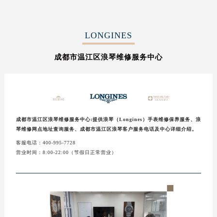
扬州市邗江区国展路29号星耀天地写字楼1号楼18层1803室（需提前预约）
盐城市盐都区世纪大道5号盐城金融城写字楼1号楼16层1604室（需提前预约）
LONGINES
泰州市海陵区永定东路399号置地商务中心东塔写字楼（华润万象城）17层1706室（需提前预约）
宁波市江北区大闸南路500号来福士广场办公楼20层2009室（需提前预约）
成都市温江区浪琴维修服务中心
杭州市上城区钱江路1366号华润大厦写字楼A座5层503-5室（需提前预约）
金华市金东区东市南街777号金华万达广场写字楼4号楼22层2209室（需提前预约）
绍兴市越城区胜利东路379号世茂天际中心写字楼8层805室（需提前预约）
嘉兴市南湖区广益路705号嘉兴世界贸易中心写字楼A座13层1304室（需提前预约）
南昌市红谷滩新区红谷中大道998号绿地双子塔（中央广场）A1座办公楼14层07室（需提前预约）
成都市温江区浪琴维修服务中心:提供浪琴（Longines）手表维修保养服务、浪
琴维修网点地址查询服务、成都市温江区浪琴客户服务电话及中心详细介绍。
济南市历下区经十路11111号华润中心写字楼（万象城）15层1508室（需提前预约）
客服电话：400-995-7728
广州市天河区天河路230号万菱汇国际中心写字楼A塔7层704室（需提前预约）
营业时间：8:00-22:00（节假日正常营业）
广州市越秀区环市东路371-375号世界贸易中心大厦南塔写字楼15层07室（需提前预约）
深圳市罗湖区深南东路5001号华润大厦写字楼17层1701室（需提前预约）
惠州市惠城区江北文昌一路7号华贸大厦写字楼1座30层05室（需提前预约）
厦门市思明区湖滨东路95号华润大厦写字楼B座11层1104室（需提前预约）
福州市鼓楼区五四路128-1号恒力城写字楼15层03室（需提前预约）