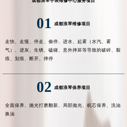
成都浪琴手表维修中心服务项目
内蒙古自治区兴安盟市乌兰浩特市兴安大街浪琴售后服务中心（需提前预约）
山西省大同市平城区迎宾街浪琴售后服务中心（需提前预约）
01
山西省晋城市城区黄华街浪琴售后服务中心（需提前预约）
成都浪琴维修项目
山西省晋中市榆次区顺城街浪琴售后服务中心（需提前预约）
山西省临汾市尧都区解放路浪琴售后服务中心（需提前预约）
走快、走慢、停走、偷停、进水、起雾（水汽、雾
山西省吕梁市离石区永宁中路与建设街交叉口浪琴售后服务中心（需提前预约）
气）、进灰、生锈、磕碰、意外摔坏等导致的破碎、裂
山西省朔州市朔城区怡西路与鄯阳西街交汇处浪琴售后服务中心（需提前预约）
痕、划痕、断开、摔停
山西省忻州市忻府区和平东街与七一南路交叉口浪琴售后服务中心（需提前预约）
山西省阳泉市郊区平阳东街与新城大道交叉口浪琴售后服务中心（需提前预约）
山西省运城市盐湖区河东街浪琴售后服务中心（需提前预约）
02
山西省长治市潞州区英雄中路浪琴售后服务中心（需提前预约）
成都浪琴保养项目
山西省太原市迎泽区迎泽街道解放路15号亨得利名表维修授权店3楼浪琴售后服务中心（需提前预约）
天津市和平区赤峰道136号天津国际金融中心26层2603室浪琴售后服务中心（需提前预约）
全面保养、抛光打磨翻新、局部抛光、机芯保养、洗油
安徽省安庆市迎江区人民路浪琴售后服务中心（需提前预约）
换油
安徽省蚌埠市蚌山区淮河路浪琴售后服务中心（需提前预约）
安徽省亳州市谯城区魏武大道浪琴售后服务中心（需提前预约）