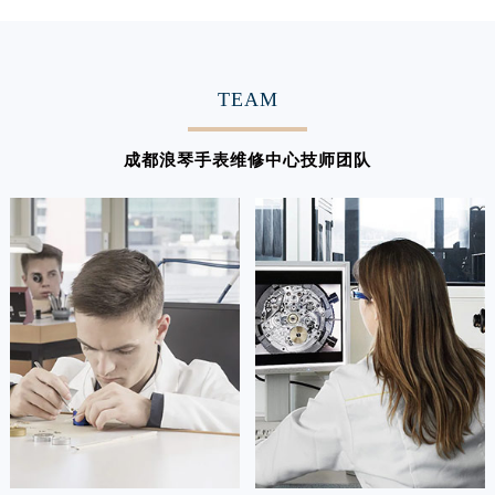
澳门特别行政区花地玛堂区关闸广场浪琴售后服务中心（需提前预约）
澳门特别行政区花王堂区大三巴商圈浪琴售后服务中心（需提前预约）
澳门特别行政区嘉模堂区官也街浪琴售后服务中心（需提前预约）
TEAM
澳门省路氹城市金光大道浪琴售后服务中心（需提前预约）
澳门特别行政区望德堂区塔石广场浪琴售后服务中心（需提前预约）
成都浪琴手表维修中心技师团队
福建省福州市鼓楼区五四路128-1号恒力城写字楼15层03室浪琴售后服务中心（需提前预约）
福建省厦门市思明区湖滨东路95号万象城华润大厦B座11层1104室浪琴售后服务中心（需提前预约）
广东省潮州市潮安区新风路与潮汕路交汇处浪琴售后服务中心（需提前预约）
广东省广州市天河区天河路230号万菱汇国际中心A塔7层704室浪琴售后服务中心（需提前预约）
广东省广州市越秀区环市东路371-375号世界贸易中心大厦南塔15层1507室浪琴售后服务中心（需提前预约）
广东省河源市源城区越王大道浪琴售后服务中心（需提前预约）
广东省惠州市惠城区江北文昌一路7号华贸大厦1座30层3005室浪琴售后服务中心（需提前预约）
广东省江门市蓬江区广场西路浪琴售后服务中心（需提前预约）
广东省揭阳市榕城进贤门步行街浪琴售后服务中心（需提前预约）
广东省茂名市电白区水东街道迎宾大道浪琴售后服务中心（需提前预约）
广东省梅州市梅江区金燕大道浪琴售后服务中心（需提前预约）