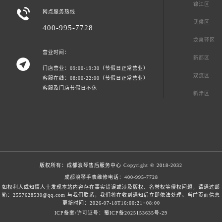
锦江区

网点服务热线
武侯区
400-995-7728
龙泉驿区
营业时间：
新都区

门店营业：09:00-19:30（节假日正常营业）
双流区
客服在线：08:00-22:00（节假日正常营业）
客服及门店节假日不休
新津区
版权所有：
成都浪琴售后服务中心
Copyright © 2018-2032
成都浪琴手表维修电话：
400-995-7728
如权利人或知情人士发现本站内容存在事实错误或涉及版权、名誉权等侵权问题，请通过邮
箱：2557628530@qq.com 与我们联系，我们将在收到通知后立即依法处理。当前页面信息
更新时间：2026-07-18T16:00:21+08:00
ICP备案/许可证号：蜀ICP备2025153635号-29