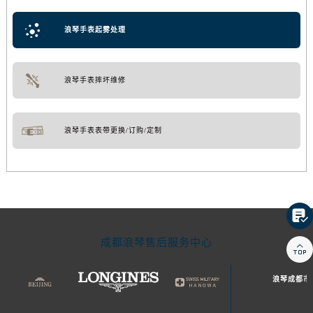
浪琴手表起雾处理
浪琴手表摔坏维修
浪琴手表表带更换/订购/定制

成都浪琴售后服务中心

浪琴成都市