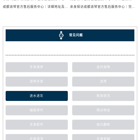
成都浪琴官方售后服务中心｜详细地址及售后服务电话权威信息公示（2026年7月最新）
亲身探访成都浪琴官方售后服务中心｜完整电话和维修地址（2026年7月最新）
常见问题
手表保养
走时故障
浪琴手表
浪琴
进水进灰
新闻资讯
磕碰摔坏
网点地址
手表配件
抛光翻新
外观清洗
手表受磁