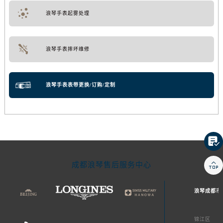
浪琴手表起雾处理
浪琴手表摔坏维修
浪琴手表表带更换/订购/定制


成都浪琴售后服务中心
浪琴成都市
锦江区