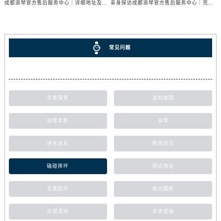
成都浪琴官方售后服务中心｜详细地址及售后服务电话权威信息公示（2026年7月最新）
亲身探访成都浪琴官方售后服务中心｜完整电话和维修地址（2026年7月最新）
常见问题
手表保养
走时故障
浪琴手表
浪琴
进水进灰
新闻资讯
磕碰摔坏
网点地址
手表配件
抛光翻新
外观清洗
手表受磁