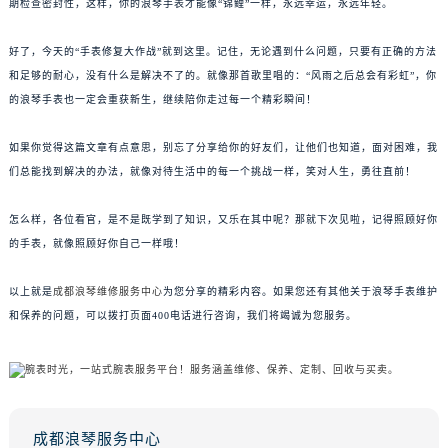
期检查密封性，这样，你的浪琴手表才能像“锦鲤”一样，永远幸运，永远年轻。
好了，今天的“手表修复大作战”就到这里。记住，无论遇到什么问题，只要有正确的方法
和足够的耐心，没有什么是解决不了的。就像那首歌里唱的：“风雨之后总会有彩虹”，你
的浪琴手表也一定会重获新生，继续陪你走过每一个精彩瞬间！
如果你觉得这篇文章有点意思，别忘了分享给你的好友们，让他们也知道，面对困难，我
们总能找到解决的办法，就像对待生活中的每一个挑战一样，笑对人生，勇往直前！
怎么样，各位看官，是不是既学到了知识，又乐在其中呢？那就下次见啦，记得照顾好你
的手表，就像照顾好你自己一样哦！
以上就是
成都浪琴维修服务中心
为您分享的精彩内容。如果您还有其他关于浪琴手表维护
和保养的问题，可以拨打页面400电话进行咨询，我们将竭诚为您服务。
成都浪琴服务中心