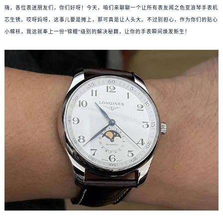
嗨，各位表迷朋友们，你们好呀！今天，咱们来聊聊一个让所有表友闻之色变浪琴手表机
芯生锈。哎呀妈呀，这事儿要是摊上，那可真是让人头大。不过别担心，作为你们的贴心
小棉袄，我这就奉上一份“锦鲤”级别的解决秘籍，让你的手表瞬间焕发新生！