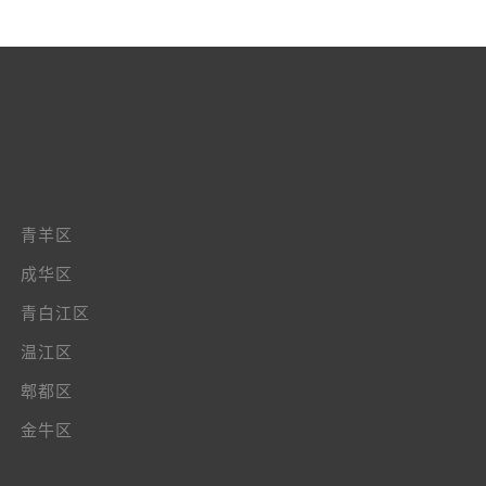
青羊区
成华区
青白江区
温江区
郫都区
金牛区