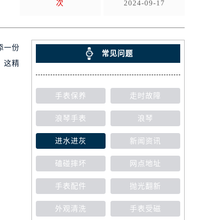
次
2024-09-17
添一份
常见问题
，这精
手表保养
走时故障
浪琴手表
浪琴
进水进灰
新闻资讯
磕碰摔坏
网点地址
手表配件
抛光翻新
外观清洗
手表受磁