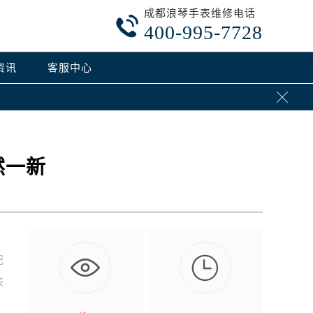
成都浪琴手表维修电话

400-995-7728
资讯
客服中心

然一新

记
表