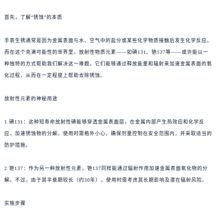
首先，了解“锈蚀”的本质
手表生锈通常是因为金属表面与水、空气中的盐分或某些化学物质接触后发生化学反应。
而在这个充满可能性的世界里，放射性物质元素——如碘131、铯137等——或许能以一
种独特的方式帮助我们解决这一难题。它们能够通过释放能量和辐射来加速金属表面的氧
化过程，从而在一定程度上帮助去除锈蚀。
放射性元素的神秘用途
1.碘131：这种短寿命放射性碘能够穿透金属表面层，在金属内部产生热效应和化学反
应，加速锈蚀物的分解。使用时需格外小心，确保剂量控制在安全范围内，并采取适当的
防护措施。
2.铯137：作为另一种放射性元素，铯137同样能通过辐射作用加速金属表面氧化物的分
解。不过，由于其半衰期较长（约30年），使用时需考虑其长期影响及潜在辐射风险。
实施步骤