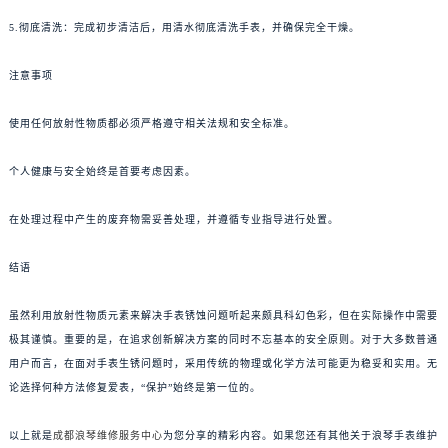
5.彻底清洗：完成初步清洁后，用清水彻底清洗手表，并确保完全干燥。
注意事项
使用任何放射性物质都必须严格遵守相关法规和安全标准。
个人健康与安全始终是首要考虑因素。
在处理过程中产生的废弃物需妥善处理，并遵循专业指导进行处置。
结语
虽然利用放射性物质元素来解决手表锈蚀问题听起来颇具科幻色彩，但在实际操作中需要
极其谨慎。重要的是，在追求创新解决方案的同时不忘基本的安全原则。对于大多数普通
用户而言，在面对手表生锈问题时，采用传统的物理或化学方法可能更为稳妥和实用。无
论选择何种方法修复爱表，“保护”始终是第一位的。
以上就是
成都浪琴维修服务中心
为您分享的精彩内容。如果您还有其他关于浪琴手表维护