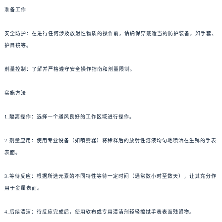
准备工作
安全防护：在进行任何涉及放射性物质的操作前，请确保穿戴适当的防护装备，如手套、
护目镜等。
剂量控制：了解并严格遵守安全操作指南和剂量限制。
实施方法
1.隔离操作：选择一个通风良好的工作区域进行操作。
2.剂量应用：使用专业设备（如喷雾器）将稀释后的放射性溶液均匀地喷洒在生锈的手表
表面。
3.等待反应：根据所选元素的不同特性等待一定时间（通常数小时至数天），让其充分作
用于金属表面。
4.后续清洁：待反应完成后，使用软布或专用清洁剂轻轻擦拭手表表面残留物。