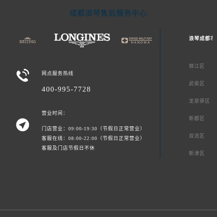
成都浪琴售后服务中心
浪琴成都市
锦江区

网点服务热线
武侯区
400-995-7728
龙泉驿区
营业时间：
新都区

门店营业：09:00-19:30（节假日正常营业）
双流区
客服在线：08:00-22:00（节假日正常营业）
客服及门店节假日不休
新津区