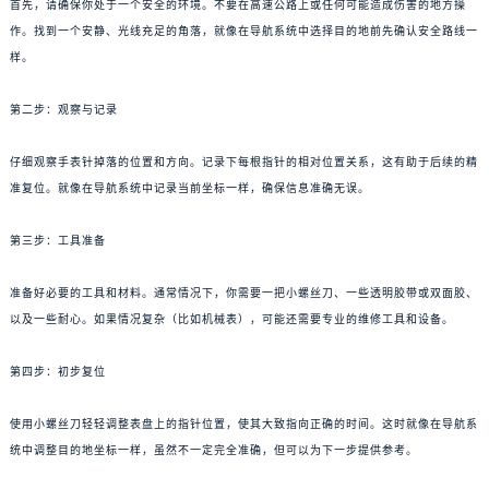
首先，请确保你处于一个安全的环境。不要在高速公路上或任何可能造成伤害的地方操
作。找到一个安静、光线充足的角落，就像在导航系统中选择目的地前先确认安全路线一
样。
第二步：观察与记录
仔细观察手表针掉落的位置和方向。记录下每根指针的相对位置关系，这有助于后续的精
准复位。就像在导航系统中记录当前坐标一样，确保信息准确无误。
第三步：工具准备
准备好必要的工具和材料。通常情况下，你需要一把小螺丝刀、一些透明胶带或双面胶、
以及一些耐心。如果情况复杂（比如机械表），可能还需要专业的维修工具和设备。
第四步：初步复位
使用小螺丝刀轻轻调整表盘上的指针位置，使其大致指向正确的时间。这时就像在导航系
统中调整目的地坐标一样，虽然不一定完全准确，但可以为下一步提供参考。