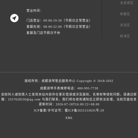
龙泉驿区
营业时间：
新都区

门店营业：09:00-19:30（节假日正常营业）
双流区
客服在线：08:00-22:00（节假日正常营业）
客服及门店节假日不休
新津区
版权所有：
成都浪琴售后服务中心
Copyright © 2018-2032
成都浪琴手表维修电话：
400-995-7728
如权利人或知情人士发现本站内容存在事实错误或涉及版权、名誉权等侵权问题，请通过邮
箱：2557628530@qq.com 与我们联系，我们将在收到通知后立即依法处理。当前页面信息
更新时间：2026-07-18T16:00:22+08:00
ICP备案/许可证号：蜀ICP备2025153635号-29
XML