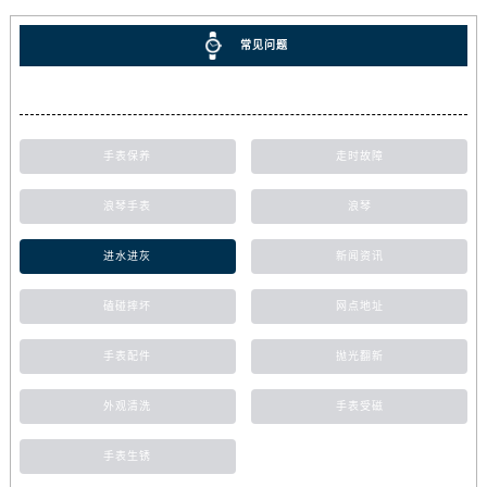
常见问题
手表保养
走时故障
浪琴手表
浪琴
进水进灰
新闻资讯
磕碰摔坏
网点地址
手表配件
抛光翻新
外观清洗
手表受磁
手表生锈