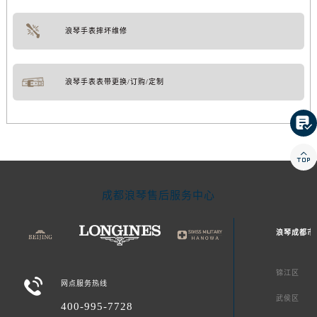
浪琴手表摔坏维修
浪琴手表表带更换/订购/定制


成都浪琴售后服务中心
浪琴成都市
锦江区

网点服务热线
武侯区
400-995-7728