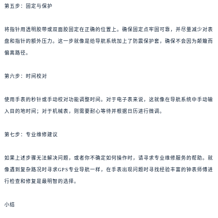
第五步：固定与保护
将指针用透明胶带或双面胶固定在正确的位置上。确保固定点牢固可靠，并尽量减少对表
盘和指针的额外压力。这一步就像是给导航系统加上了防震保护套，确保不会因为颠簸而
偏离路径。
第六步：时间校对
使用手表的秒针或手动校对功能调整时间。对于电子表来说，这就像在导航系统中手动输
入目的地时间；对于机械表，则需要耐心等待并根据日历进行微调。
第七步：专业维修建议
如果上述步骤无法解决问题，或者你不确定如何操作时，请寻求专业维修服务的帮助。就
像遇到复杂路况时寻求GPS专业导航一样，在手表出现问题时寻找经验丰富的钟表师傅进
行检查和修复是最明智的选择。
小结