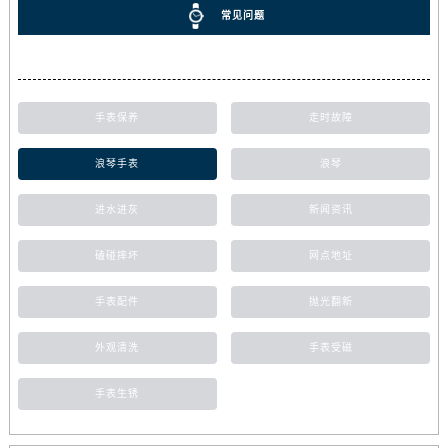
常见问题
手表保养
走时故障
浪琴手表
浪琴
进水进灰
新闻资讯
磕碰摔坏
网点地址
手表配件
抛光翻新
外观清洗
手表受磁
手表生锈