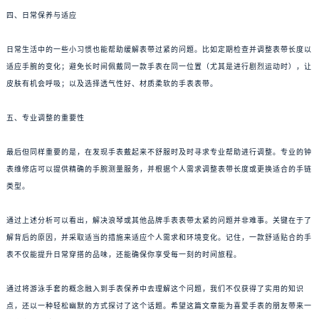
四、日常保养与适应
日常生活中的一些小习惯也能帮助缓解表带过紧的问题。比如定期检查并调整表带长度以
适应手腕的变化；避免长时间佩戴同一款手表在同一位置（尤其是进行剧烈运动时），让
皮肤有机会呼吸；以及选择透气性好、材质柔软的手表表带。
五、专业调整的重要性
最后但同样重要的是，在发现手表戴起来不舒服时及时寻求专业帮助进行调整。专业的钟
表维修店可以提供精确的手腕测量服务，并根据个人需求调整表带长度或更换适合的手链
类型。
通过上述分析可以看出，解决浪琴或其他品牌手表表带太紧的问题并非难事。关键在于了
解背后的原因，并采取适当的措施来适应个人需求和环境变化。记住，一款舒适贴合的手
表不仅能提升日常穿搭的品味，还能确保你享受每一刻的时间旅程。
通过将游泳手套的概念融入到手表保养中去理解这个问题，我们不仅获得了实用的知识
点，还以一种轻松幽默的方式探讨了这个话题。希望这篇文章能为喜爱手表的朋友带来一