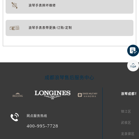
浪琴手表摔坏维修
浪琴手表表带更换/订购/定制


成都浪琴售后服务中心
浪琴成都市
锦江区

网点服务热线
武侯区
400-995-7728
龙泉驿区