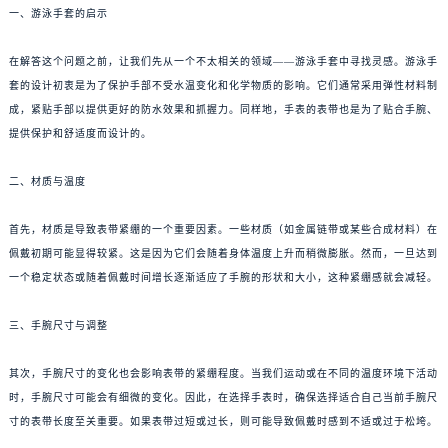
一、游泳手套的启示
在解答这个问题之前，让我们先从一个不太相关的领域——游泳手套中寻找灵感。游泳手
套的设计初衷是为了保护手部不受水温变化和化学物质的影响。它们通常采用弹性材料制
成，紧贴手部以提供更好的防水效果和抓握力。同样地，手表的表带也是为了贴合手腕、
提供保护和舒适度而设计的。
二、材质与温度
首先，材质是导致表带紧绷的一个重要因素。一些材质（如金属链带或某些合成材料）在
佩戴初期可能显得较紧。这是因为它们会随着身体温度上升而稍微膨胀。然而，一旦达到
一个稳定状态或随着佩戴时间增长逐渐适应了手腕的形状和大小，这种紧绷感就会减轻。
三、手腕尺寸与调整
其次，手腕尺寸的变化也会影响表带的紧绷程度。当我们运动或在不同的温度环境下活动
时，手腕尺寸可能会有细微的变化。因此，在选择手表时，确保选择适合自己当前手腕尺
寸的表带长度至关重要。如果表带过短或过长，则可能导致佩戴时感到不适或过于松垮。