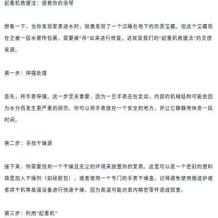
起重机救援法：拯救你的浪琴
想象一下，当你发现爱表进水时，就像发现了一个沉睡在地下的珍贵宝藏。但这个宝藏现
在正被一层水雾所包裹，需要被“吊”出来进行修复。这就是我们的“起重机救援法”的灵感
来源。
第一步：停摆处理
首先，将手表停摆。这一步至关重要，因为一旦手表还在走动，内部的机械结构可能会因
为水分而发生更严重的损伤。你可以将手表放在一个安全的地方，并让它静静地休息一段
时间。
第二步：寻找干燥源
接下来，你需要找到一个干燥且无尘的环境来放置你的爱表。这里可以是一个密封的塑料
袋里加入干燥剂（如硅胶包），或者使用一个专门的手表干燥盒。记得避免使用微波炉或
者烘干机等高温设备进行快速干燥，因为高温可能对表内精密零件造成损害。
第三步：利用“起重机”