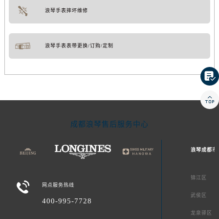
浪琴手表摔坏维修
浪琴手表表带更换/订购/定制


成都浪琴售后服务中心
浪琴成都市
锦江区

网点服务热线
武侯区
400-995-7728
龙泉驿区