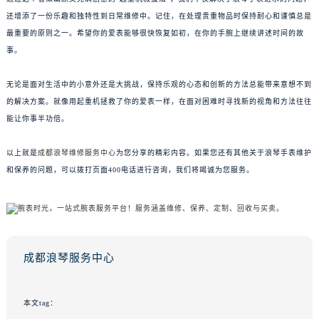
还增添了一份乐趣和独特性到日常维修中。记住，在处理贵重物品时保持耐心和谨慎总是
最重要的原则之一。希望你的爱表能够很快恢复如初，在你的手腕上继续讲述时间的故
事。
无论是面对生活中的小意外还是大挑战，保持乐观的心态和创新的方法总能带来意想不到
的解决方案。就像用起重机拯救了你的爱表一样，在面对困难时寻找新的视角和方法往往
能让你事半功倍。
以上就是
成都浪琴维修服务中心
为您分享的精彩内容。如果您还有其他关于浪琴手表维护
和保养的问题，可以拨打页面400电话进行咨询，我们将竭诚为您服务。
成都浪琴服务中心
本文tag：