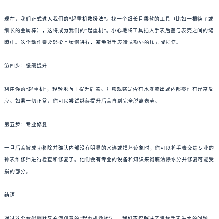
现在，我们正式进入我们的“起重机救援法”。找一个细长且柔软的工具（比如一根筷子或
细长的金属棒），这将成为我们的“起重机”。小心地将工具插入手表后盖与表壳之间的缝
隙中。这个动作需要轻柔且缓慢进行，避免对手表造成额外的压力或损伤。
第四步：缓缓提升
利用你的“起重机”，轻轻地向上提升后盖。注意观察是否有水滴流出或内部零件有异常反
应。如果一切正常，你可以尝试继续提升后盖直到完全脱离表壳。
第五步：专业修复
一旦后盖被成功移除并确认内部没有明显的水迹或损坏迹象时，你可以将手表交给专业的
钟表维修师进行检查和修复了。他们会有专业的设备和知识来彻底清除水分并修复可能受
损的部分。
结语
通过这个看似幽默又充满创意的“起重机救援法”，我们不仅解决了浪琴手表进水的问题，