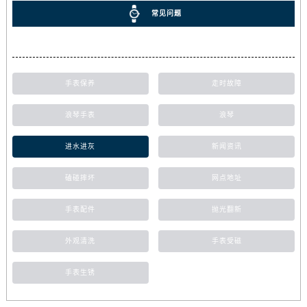
常见问题
手表保养
走时故障
浪琴手表
浪琴
进水进灰
新闻资讯
磕碰摔坏
网点地址
手表配件
抛光翻新
外观清洗
手表受磁
手表生锈