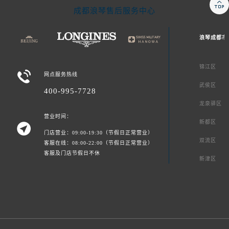

成都浪琴售后服务中心
浪琴成都市
锦江区

网点服务热线
武侯区
400-995-7728
龙泉驿区
营业时间：
新都区

门店营业：09:00-19:30（节假日正常营业）
双流区
客服在线：08:00-22:00（节假日正常营业）
客服及门店节假日不休
新津区