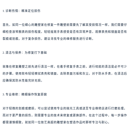
1.诊断伤情：精准定位损伤
首先，如同一位细心的雕塑家在修复一件雕塑前需要先了解其受损情况一样，我们需要仔
细检查浪琴腕表的损伤程度。轻轻摇晃手表感受是否有异常声音，观察表壳和镜面是否有
裂痕或划痕。对于复杂损伤，建议寻找专业的维修服务进行诊断。
2.清洁与保养：为修复打下基础
就像在修复雕塑之前先进行清洁一样，在着手修复手表之前，进行彻底的清洁是必不可少
的步骤。使用软布轻轻擦拭表壳和镜面，去除表面污垢和灰尘。对于防水手表，在清洁后
应确保其防水性能完好无损。
3.专业维修：精细操作恢复原貌
对于轻微的划痕或磨损，可以尝试使用专业的抛光工具或送至专业维修店进行打磨处理。
而对于更严重的损伤，则需要专业的技术来修复或更换部件。在这个过程中，每一步操作
都需谨慎细致，就如同一位技艺高超的雕塑家在塑造作品时那样专注与耐心。