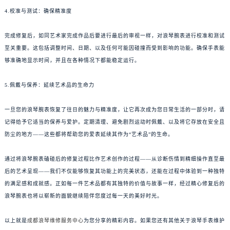
4.校准与测试：确保精准度
完成修复后，如同艺术家完成作品后要进行最后的审视一样，对浪琴腕表进行校准和测试
至关重要。这包括调整时间、日期、以及任何可能因碰撞而受到影响的功能。确保手表能
够准确地显示时间，并且在各种情况下都能稳定运行。
5.佩戴与保养：延续艺术品的生命力
一旦您的浪琴腕表恢复了往日的魅力与精准度，让它再次成为您日常生活的一部分时，请
记得给予它适当的保养与爱护。定期清理、避免剧烈运动时佩戴、以及将它存放在安全且
防尘的地方——这些都将帮助您的爱表延续其作为“艺术品”的生命。
通过将浪琴腕表磕碰后的修复过程比作艺术创作的过程——从诊断伤情到精细操作直至最
后的艺术呈现——我们不仅能够恢复其功能上的完美状态，还能在过程中体验到一种独特
的满足感和成就感。正如每一件艺术品都有其独特的价值与故事一样，经过精心修复后的
浪琴腕表也将以崭新的面貌继续陪伴您度过每一天的美好时光。
以上就是
成都浪琴维修服务中心
为您分享的精彩内容。如果您还有其他关于浪琴手表维护