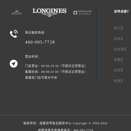
浪琴成都市
锦江区

网点服务热线
武侯区
400-995-7728
龙泉驿区
营业时间：
新都区

门店营业：09:00-19:30（节假日正常营业）
双流区
客服在线：08:00-22:00（节假日正常营业）
客服及门店节假日不休
新津区
版权所有：
成都浪琴售后服务中心
Copyright © 2018-2032
成都浪琴手表维修电话：
400-995-7728