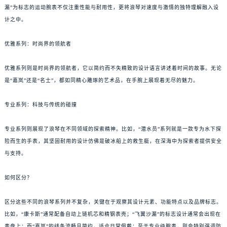
漏”为标志的运动腕表不仅注重性能与耐用性，更将浪琴对速度与激情的独特理解融入设
计之中。
优雅系列：时尚界的领航者
优雅系列则是时尚界的领航者，它以简约而不失精致的设计语言讲述着时间的故事。无论
是“嘉岚”还是“名士”，都如同精心雕琢的艺术品，在手腕上展现着无尽的魅力。
专业系列：科技与传统的碰撞
专业系列则展现了浪琴在不同领域的探索精神。比如，“潜水员”系列就是一款专为水下探
险而生的手表，其坚固耐用的设计仿佛是破冰船上的救生艇，在深海中为探索者提供安全
与支持。
如何区分？
区分这些不同的浪琴系列并不复杂，关键在于观察其设计元素、功能特点以及品牌标志。
比如，“康卡斯”通常配备自动上链机芯和精钢表壳；“飞翼沙漏”的标志设计通常会出现在
表盘上；而“嘉岚”的线条流畅且简约，适合日常佩戴；至于专业级腕表，则会特别强调防