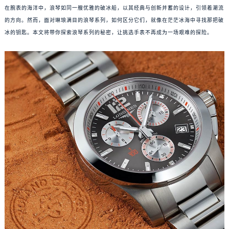
在腕表的海洋中，浪琴如同一艘优雅的破冰船，以其经典与创新并蓄的设计，引领着潮流
的方向。然而，面对琳琅满目的浪琴系列，如何区分它们，就像在茫茫冰海中寻找那把破
冰的钥匙。本文将带你探索浪琴系列的秘密，让挑选手表不再成为一场艰难的探险。