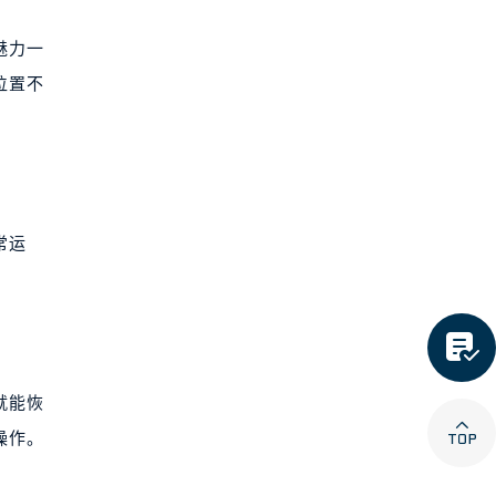
魅力一
位置不
常运

就能恢

操作。