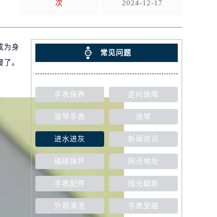
次
2024-12-17
成为身
常见问题
慢了。
手表保养
走时故障
浪琴手表
浪琴
进水进灰
新闻资讯
磕碰摔坏
网点地址
手表配件
抛光翻新
外观清洗
手表受磁