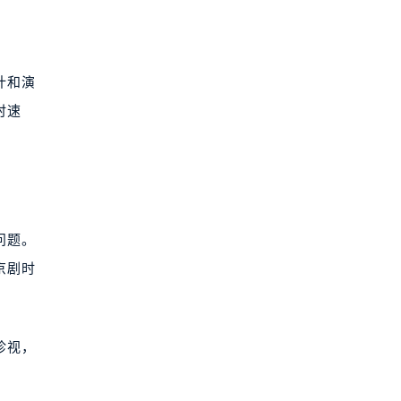
计和演
时速
问题。
京剧时
珍视，