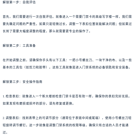
解锁第一步：自我评估
首先，我们需要进行一次自我评估。就像进入一个需要门禁卡的高级写字楼一样，我们需
要先确定问题的严重性。如果只是轻微过长，调整一下表扣位置就能解决问题；但如果过
长到了需要大幅度调整的程度，那么就需要更专业的操作了。
解锁第二步：工具准备
在开始调整之前，请确保你手头有以下工具：一把小号螺丝刀、一块干净的布、以及一些
基本的工具包（如剪刀和胶带）。这些工具就像是进入门禁系统的必备钥匙和安全装备。
解锁第三步：安全操作指南
1.检查表扣：就像进入一个新大楼前检查门禁卡是否有效一样，确保你的表扣完好无损。
如果发现有磨损或损坏的部分，请先修复或更换。
2.调整表扣：找到表带上的可调节部分（通常位于表链中间或尾端），使用小号螺丝刀轻
轻旋转调节螺钉。这一步就像是调整门禁系统的权限等级，确保只有合适的人员才能通
过。