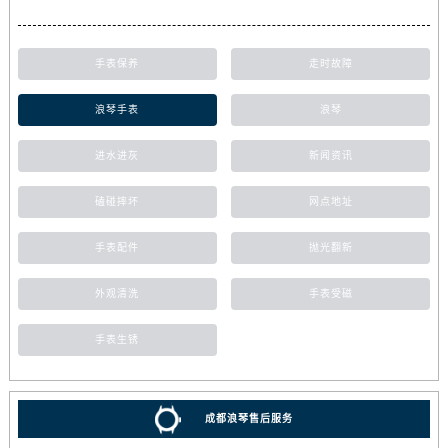
手表保养
走时故障
浪琴手表
浪琴
进水进灰
新闻资讯
磕碰摔坏
网点地址
手表配件
抛光翻新
外观清洗
手表受磁
手表生锈
成都浪琴售后服务