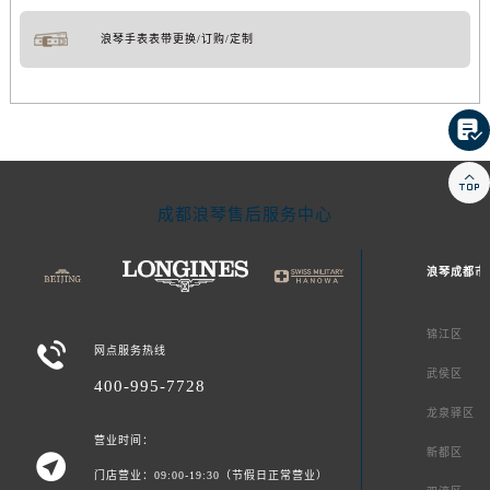
浪琴手表表带更换/订购/定制


成都浪琴售后服务中心
浪琴成都市
锦江区

网点服务热线
武侯区
400-995-7728
龙泉驿区
营业时间：
新都区

门店营业：09:00-19:30（节假日正常营业）