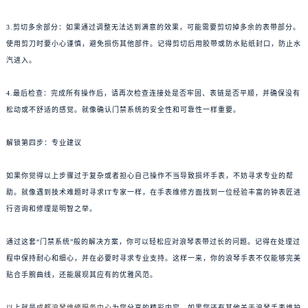
3.剪切多余部分：如果通过调整无法达到满意的效果，可能需要剪切掉多余的表带部分。
使用剪刀时要小心谨慎，避免损伤其他部件。记得剪切后用胶带或防水贴纸封口，防止水
汽进入。
4.最后检查：完成所有操作后，请再次检查连接处是否牢固、表链是否平顺，并确保没有
松动或不舒适的感觉。就像确认门禁系统的安全性和可靠性一样重要。
解锁第四步：专业建议
如果你觉得以上步骤过于复杂或者担心自己操作不当导致损坏手表，不妨寻求专业的帮
助。就像遇到技术难题时寻求IT专家一样，在手表维修方面找到一位经验丰富的钟表匠进
行咨询和修理是明智之举。
通过这套“门禁系统”般的解决方案，你可以轻松应对浪琴表带过长的问题。记得在处理过
程中保持耐心和细心，并在必要时寻求专业支持。这样一来，你的浪琴手表不仅能够完美
贴合手腕曲线，还能展现其应有的优雅风范。
以上就是
成都浪琴维修服务中心
为您分享的精彩内容。如果您还有其他关于浪琴手表维护