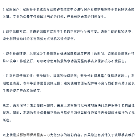
2.定期保养：定期将手表送到专业的钟表维修中心进行保养和维护是保持手表良好状态的
关键。专业的保养不仅能解决当前的问题，还能预防未来的问题发生。
3.调整佩戴方式：正确的佩戴方式对于手表的正常运行至关重要。确保手链的松紧适中，
避免剧烈运动时的不当佩戴方式对机芯造成损伤。
4.避免极端环境：尽量减少手表暴露在极端温度和湿度环境中的时间。如果必须暴露在特
殊环境中工作或旅行，可以考虑使用防震防水功能更强的手表来保护机芯不受损害。
5.注意日常使用习惯：避免磕碰、摔落等物理损伤；避免长时间暴露在强磁场环境中；定
期检查表冠、表带等部件是否完好无损；避免使用非原装配件等不良习惯都会有助于延长
手表的使用寿命和准确度。
总之，面对浪琴手表走慢的问题时，采取上述措施可以有效地解决问题并保持手表的最佳
状态。同时，定期的专业保养和正确的日常使用习惯是确保浪琴手表长期精准运行的关键
所在。
以上就是
成都浪琴保养服务中心
为您分享的精彩内容。如果您还有其他关于浪琴手表维护