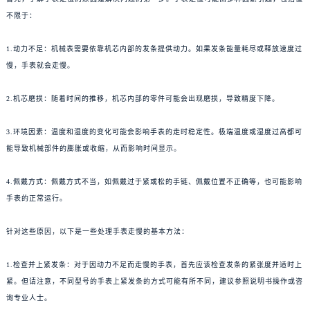
不限于：
1.动力不足：机械表需要依靠机芯内部的发条提供动力。如果发条能量耗尽或释放速度过
慢，手表就会走慢。
2.机芯磨损：随着时间的推移，机芯内部的零件可能会出现磨损，导致精度下降。
3.环境因素：温度和湿度的变化可能会影响手表的走时稳定性。极端温度或湿度过高都可
能导致机械部件的膨胀或收缩，从而影响时间显示。
4.佩戴方式：佩戴方式不当，如佩戴过于紧或松的手链、佩戴位置不正确等，也可能影响
手表的正常运行。
针对这些原因，以下是一些处理手表走慢的基本方法：
1.检查并上紧发条：对于因动力不足而走慢的手表，首先应该检查发条的紧张度并适时上
紧。但请注意，不同型号的手表上紧发条的方式可能有所不同，建议参照说明书操作或咨
询专业人士。