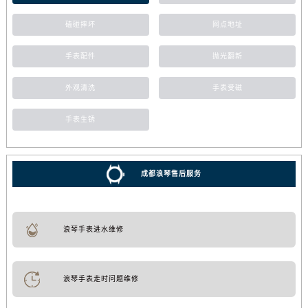
磕碰摔坏
网点地址
手表配件
抛光翻新
外观清洗
手表受磁
手表生锈
成都浪琴售后服务
浪琴手表进水维修
浪琴手表走时问题维修