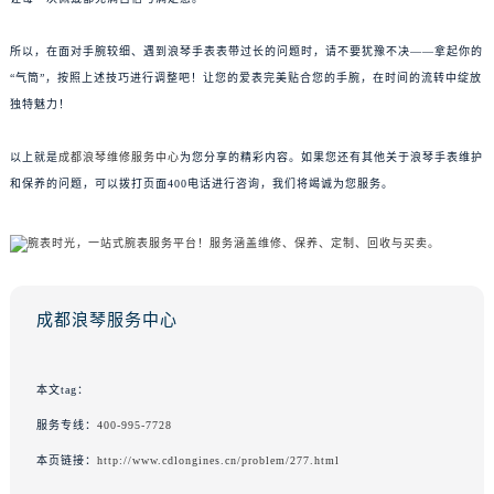
所以，在面对手腕较细、遇到浪琴手表表带过长的问题时，请不要犹豫不决——拿起你的
“气筒”，按照上述技巧进行调整吧！让您的爱表完美贴合您的手腕，在时间的流转中绽放
独特魅力！
以上就是
成都浪琴维修服务中心
为您分享的精彩内容。如果您还有其他关于浪琴手表维护
和保养的问题，可以拨打页面400电话进行咨询，我们将竭诚为您服务。
成都浪琴服务中心
本文tag：
服务专线：
400-995-7728
本页链接：
http://www.cdlongines.cn/problem/277.html