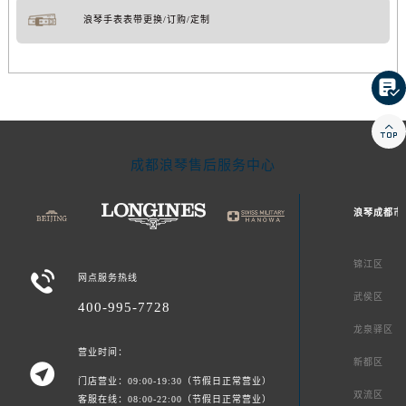
浪琴手表表带更换/订购/定制


成都浪琴售后服务中心
浪琴成都市
锦江区

网点服务热线
武侯区
400-995-7728
龙泉驿区
营业时间：
新都区

门店营业：09:00-19:30（节假日正常营业）
双流区
客服在线：08:00-22:00（节假日正常营业）