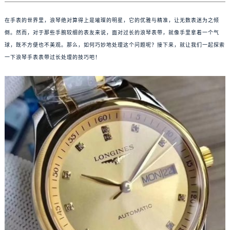
在手表的世界里，浪琴绝对算得上是璀璨的明星，它的优雅与精准，让无数表迷为之倾
倒。然而，对于那些手腕较细的表友来说，面对过长的浪琴表带，就像手里拿着一个气
球，既不方便也不美观。那么，如何巧妙地处理这个问题呢？接下来，就让我们一起探索
一下浪琴手表表带过长处理的技巧吧！