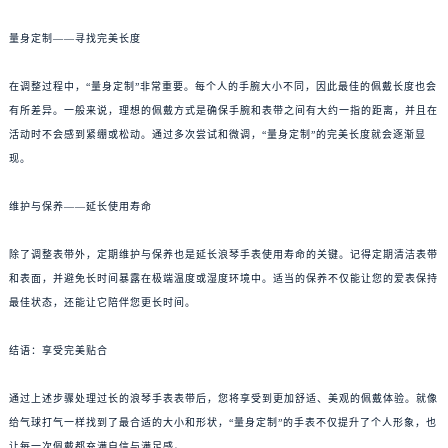
量身定制——寻找完美长度
在调整过程中，“量身定制”非常重要。每个人的手腕大小不同，因此最佳的佩戴长度也会
有所差异。一般来说，理想的佩戴方式是确保手腕和表带之间有大约一指的距离，并且在
活动时不会感到紧绷或松动。通过多次尝试和微调，“量身定制”的完美长度就会逐渐显
现。
维护与保养——延长使用寿命
除了调整表带外，定期维护与保养也是延长浪琴手表使用寿命的关键。记得定期清洁表带
和表面，并避免长时间暴露在极端温度或湿度环境中。适当的保养不仅能让您的爱表保持
最佳状态，还能让它陪伴您更长时间。
结语：享受完美贴合
通过上述步骤处理过长的浪琴手表表带后，您将享受到更加舒适、美观的佩戴体验。就像
给气球打气一样找到了最合适的大小和形状，“量身定制”的手表不仅提升了个人形象，也
让每一次佩戴都充满自信与满足感。