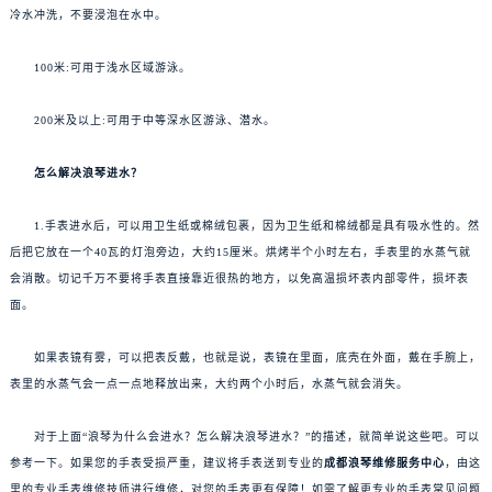
冷水冲洗，不要浸泡在水中。
100米:可用于浅水区域游泳。
200米及以上:可用于中等深水区游泳、潜水。
怎么解决浪琴进水？
1.手表进水后，可以用卫生纸或棉绒包裹，因为卫生纸和棉绒都是具有吸水性的。然
后把它放在一个40瓦的灯泡旁边，大约15厘米。烘烤半个小时左右，手表里的水蒸气就
会消散。切记千万不要将手表直接靠近很热的地方，以免高温损坏表内部零件，损坏表
面。
如果表镜有雾，可以把表反戴，也就是说，表镜在里面，底壳在外面，戴在手腕上，
表里的水蒸气会一点一点地释放出来，大约两个小时后，水蒸气就会消失。
对于上面“浪琴为什么会进水？怎么解决浪琴进水？”的描述，就简单说这些吧。可以
参考一下。如果您的手表受损严重，建议将手表送到专业的
成都浪琴维修服务中心
，由这
里的专业手表维修技师进行维修，对您的手表更有保障！如需了解更专业的手表常见问题