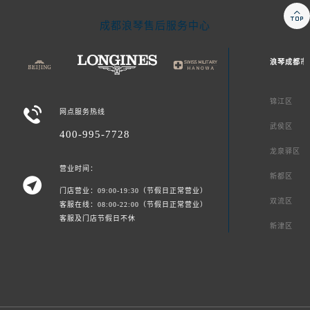

成都浪琴售后服务中心
浪琴成都市
锦江区

网点服务热线
武侯区
400-995-7728
龙泉驿区
营业时间：
新都区

门店营业：09:00-19:30（节假日正常营业）
双流区
客服在线：08:00-22:00（节假日正常营业）
客服及门店节假日不休
新津区