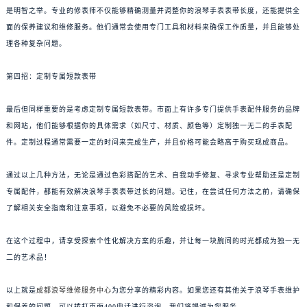
是明智之举。专业的修表师不仅能够精确测量并调整你的浪琴手表表带长度，还能提供全
面的保养建议和维修服务。他们通常会使用专门工具和材料来确保工作质量，并且能够处
理各种复杂问题。
第四招：定制专属短款表带
最后但同样重要的是考虑定制专属短款表带。市面上有许多专门提供手表配件服务的品牌
和网站，他们能够根据你的具体需求（如尺寸、材质、颜色等）定制独一无二的手表配
件。定制过程通常需要一定的时间来完成生产，并且价格可能会略高于购买现成商品。
通过以上几种方法，无论是通过色彩搭配的艺术、自我动手修复、寻求专业帮助还是定制
专属配件，都能有效解决浪琴手表表带过长的问题。记住，在尝试任何方法之前，请确保
了解相关安全指南和注意事项，以避免不必要的风险或损坏。
在这个过程中，请享受探索个性化解决方案的乐趣，并让每一块腕间的时光都成为独一无
二的艺术品！
以上就是
成都浪琴维修服务中心
为您分享的精彩内容。如果您还有其他关于浪琴手表维护
和保养的问题，可以拨打页面400电话进行咨询，我们将竭诚为您服务。