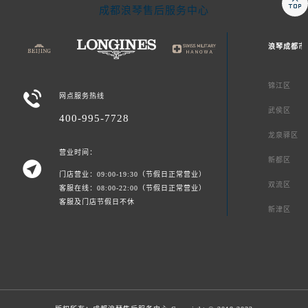

成都浪琴售后服务中心
浪琴成都市
锦江区

网点服务热线
武侯区
400-995-7728
龙泉驿区
营业时间：
新都区

门店营业：09:00-19:30（节假日正常营业）
双流区
客服在线：08:00-22:00（节假日正常营业）
客服及门店节假日不休
新津区