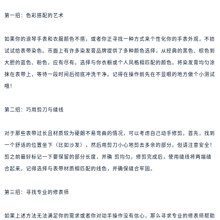
第一招：色彩搭配的艺术
如果你的浪琴手表和衣服颜色不搭，或者你正寻找一种方式来个性化你的手表外观，不妨
试试给表带染色。市面上有许多染发膏品牌提供了多种颜色选择，从经典的黑色、棕色到
大胆的蓝色、粉色，应有尽有。选择与你衣橱或个人风格相匹配的颜色。将染发膏均匀涂
抹在表带上，等待一段时间后彻底冲洗干净。记得在操作前先在不显眼的地方做个小测试
哦！
第二招：巧用剪刀与缝线
对于那些表带过长且材质较为硬朗不易弯曲的情况，可以考虑自己动手修剪。首先，找到
一个舒适的位置坐下（比如沙发），然后用剪刀小心地剪去多余的部分。但请注意安全！
剪之前最好标记一下要保留的部分长度，并确 剪均匀。修剪完成后，使用缝线将两端缝
合起来。记得选择与表带材质相匹配的线色，并确保缝合牢固。
第三招：寻找专业的修表师
如果上述方法无法满足你的需求或者你对动手操作没有信心，那么寻求专业的修表师帮助