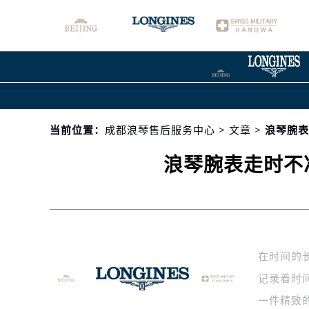
当前位置：
成都浪琴售后服务中心
>
文章
> 浪琴腕
浪琴腕表走时不
在时间的
记录着时
一件精致