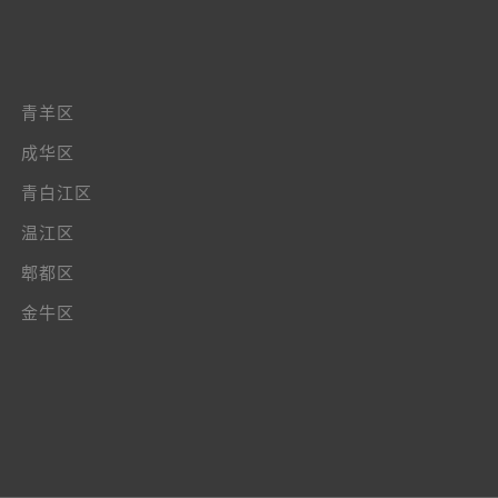
青羊区
成华区
青白江区
温江区
郫都区
金牛区