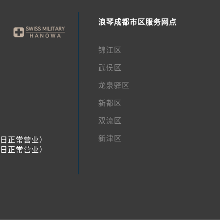
浪琴成都市区服务网点
锦江区
武侯区
龙泉驿区
新都区
双流区
新津区
节假日正常营业）
节假日正常营业）