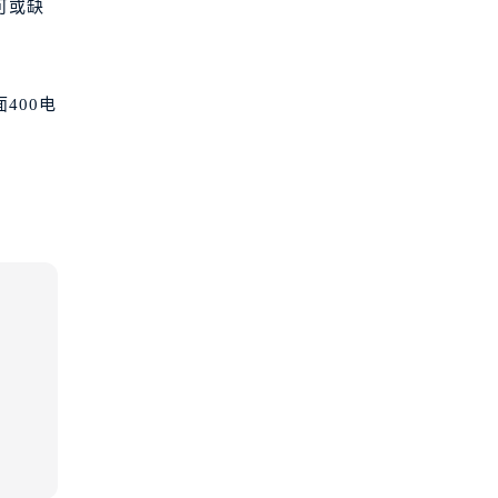
可或缺
400电