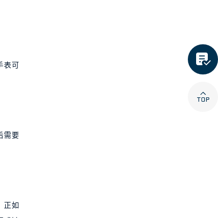

手表可

后需要
。正如