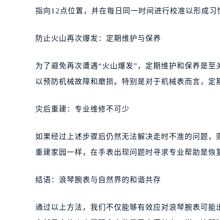
指向12点位置，并在每日同一时间进行校准以形成习
防止火山再次爆发：定期维护与保养
为了避免再次遭遇“火山爆发”，定期维护和保养是
以预防机械故障和磨损。特别是对于机械表而言，定
灾后重建：专业维修不可少
如果经过上述步骤后仍然无法解决走时不准的问题，
重建家园一样，在手表出现问题时寻求专业帮助是恢
结语：浪琴腕表与自然界的和谐共存
通过以上方法，我们不仅能够有效应对浪琴腕表可能