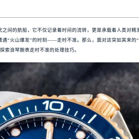
代之间的航船，它不仅记录着时间的流转，更是承载着人类对精
遇“火山爆发”的时刻——走时不准。那么，面对这突如其来的
同探索浪琴腕表走时不准的处理技巧。