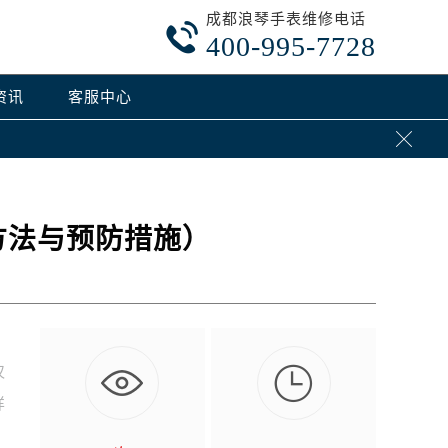
成都浪琴手表维修电话

400-995-7728
资讯
客服中心

方法与预防措施）

仅
样