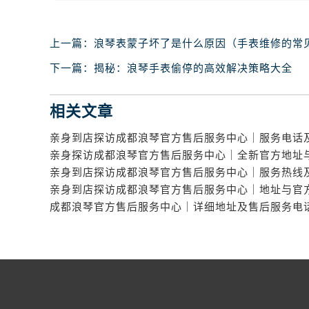
上一篇：
浪琴表蒙子坏了是什么原因（手表维修的常
下一篇：
揭秘：浪琴手表偷停的高效解决策略大全
相关文章