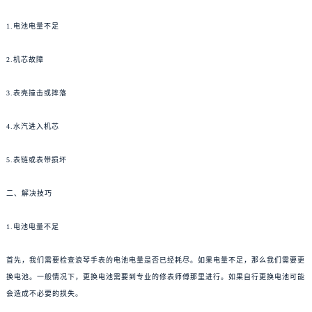
1.电池电量不足
2.机芯故障
3.表壳撞击或摔落
4.水汽进入机芯
5.表链或表带损坏
二、解决技巧
1.电池电量不足
首先，我们需要检查浪琴手表的电池电量是否已经耗尽。如果电量不足，那么我们需要更
换电池。一般情况下，更换电池需要到专业的修表师傅那里进行。如果自行更换电池可能
会造成不必要的损失。