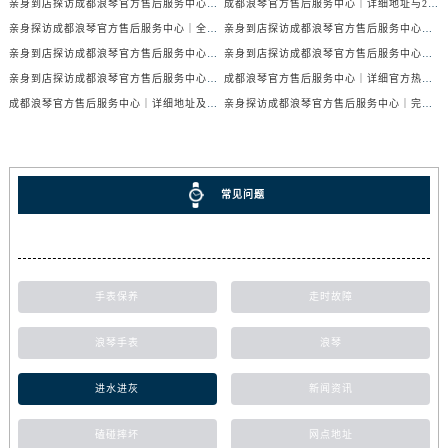
亲身到店探访成都浪琴官方售后服务中心｜服务电话及24小时维修地址（2026年7月最新）
成都浪琴官方售后服务中心｜详细地址与24小时售后热线权威信息公示（2026年7月最新）
亲身探访成都浪琴官方售后服务中心｜全新官方地址与24小时热线（2026年7月最新）
亲身到店探访成都浪琴官方售后服务中心｜最新地址与24小时服务电话（2026年7月最新）
亲身到店探访成都浪琴官方售后服务中心｜服务热线及全部网点地址（2026年7月最新）
亲身到店探访成都浪琴官方售后服务中心｜官方地址与售后服务电话（2026年7月最新）
亲身到店探访成都浪琴官方售后服务中心｜地址与官方服务热线（2026年7月最新）
成都浪琴官方售后服务中心｜详细官方热线及维修地址权威信息公示（2026年7月最新）
成都浪琴官方售后服务中心｜详细地址及售后服务电话权威信息公示（2026年7月最新）
亲身探访成都浪琴官方售后服务中心｜完整电话和维修地址（2026年7月最新）
常见问题
手表保养
走时故障
浪琴手表
浪琴
进水进灰
新闻资讯
磕碰摔坏
网点地址