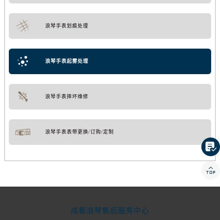
浪琴手表划痕处理
浪琴手表起雾处理
浪琴手表摔坏维修
浪琴手表表带更换/订购/定制


成都浪琴售后服务中心