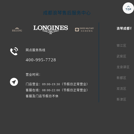

成都浪琴售后服务中心
浪琴成都市
锦江区

网点服务热线
武侯区
400-995-7728
龙泉驿区
营业时间：
新都区

门店营业：09:00-19:30（节假日正常营业）
双流区
客服在线：08:00-22:00（节假日正常营业）
客服及门店节假日不休
新津区