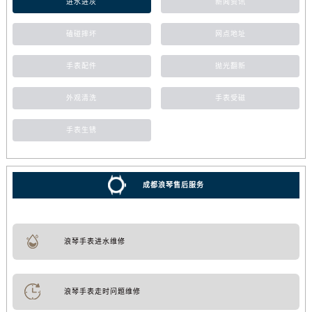
进水进灰
新闻资讯
磕碰摔坏
网点地址
手表配件
抛光翻新
外观清洗
手表受磁
手表生锈
成都浪琴售后服务
浪琴手表进水维修
浪琴手表走时问题维修