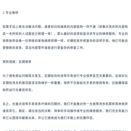
2.专业维修
如果手动上链无法解决问题，或者你对机械表的内部结构一窍不通（就像对洗衣机内部构
造一无所知的人试图自己修理一样），那么最好的选择就是寻求专业的维修服务。专业的
钟表技师会像一位熟练的家电维修师傅一样，仔细检查并修复你的浪琴手表。他们可能会
更换新的发条、清洁内部零件或者进行更复杂的修复工作。
预防措施：定期保养
为了避免类似问题再次发生，定期给你的浪琴手表进行专业保养是至关重要的。这就好比
定期给洗衣机做深度清洁和维护一样重要。保养不仅能延长手表的使用寿命，还能确保其
始终运行在最佳状态。
总之，在面对浪琴手表发条坏掉的问题时，我们不能像对待一台故障洗衣机那样简单放弃
或丢弃它。相反，通过适当的诊断、简单的手动操作或专业的维修服务，我们完全有能力
将它从困境中解救出来，并让它继续成为我们手腕上的优雅伴侣。