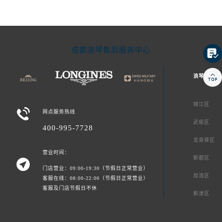
成都浪琴售后服务中心


浪琴成都市
锦江区

网点服务热线
武侯区
400-995-7728
龙泉驿区
营业时间：
新都区

门店营业：09:00-19:30（节假日正常营业）
双流区
客服在线：08:00-22:00（节假日正常营业）
客服及门店节假日不休
新津区