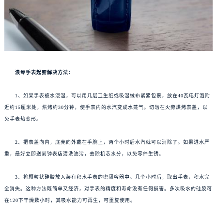
浪琴手表起雾解决方法：
1、如果手表被水浸湿，可以用几层卫生纸或吸湿绒布紧紧包裹，放在40瓦电灯泡附
近约15厘米处，烘烤约30分钟，使手表内的水汽变成水蒸气。切勿在火旁烘烤表盖，以
免手表热变形。
2、把表盖向内，底壳向外戴在手腕上，两个小时后水汽就可以消除了。如果进水严
重，最好立即送到钟表店清洗油污，去除机芯水分，以免零件生锈。
3、将颗粒状硅胶放入装有积水手表的密闭容器中。几个小时后，取出手表，积水完
全消失。这种方法既简单又经济，对手表的精度和寿命没有任何损害。多次吸水的硅胶可
在120下干燥数小时，其吸水能力可再生，可重复使用。