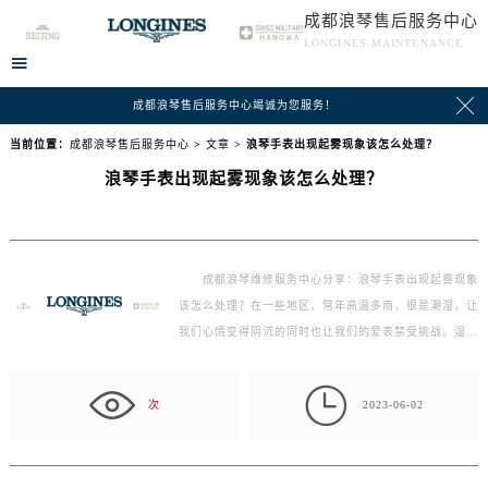
成都浪琴售后服务中心
LONGINES MAINTENANCE


成都浪琴售后服务中心竭诚为您服务！
当前位置：
成都浪琴售后服务中心
>
文章
> 浪琴手表出现起雾现象该怎么处理？
浪琴手表出现起雾现象该怎么处理？
成都浪琴维修服务中心分享：浪琴手表出现起雾现象
该怎么处理？在一些地区，常年高温多雨，很是潮湿，让
我们心情变得阴沉的同时也让我们的爱表禁受挑战。湿度
较…

次
2023-06-02