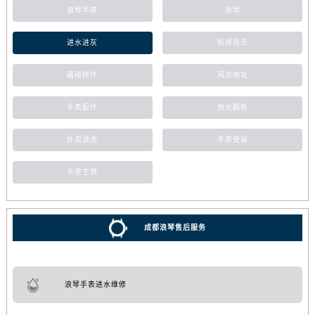
浪琴手表
浪琴
进水进灰
新闻资讯
磕碰摔坏
网点地址
手表配件
抛光翻新
外观清洗
手表受磁
手表生锈
成都浪琴售后服务
浪琴手表进水维修