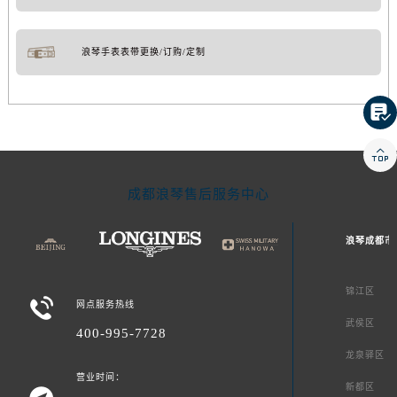
浪琴手表表带更换/订购/定制


成都浪琴售后服务中心
浪琴成都市
锦江区

网点服务热线
武侯区
400-995-7728
龙泉驿区
营业时间：
新都区