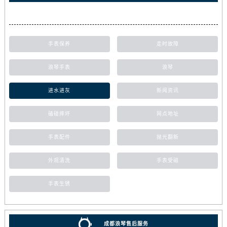
手表保养
走时故障
浪琴手表
浪琴
进水进灰
新闻资讯
磕碰摔坏
网点地址
手表配件
抛光翻新
外观清洗
手表受磁
手表生锈
成都浪琴售后服务