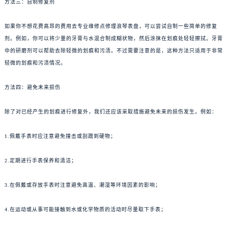
方法三：自制修复剂
如果你不想花费高昂的费用去专业维修点修理浪琴表盘，可以尝试自制一些简单的修复
剂。例如，你可以将少量的牙膏与水混合制成糊状物，然后涂抹在划痕处轻轻擦拭。牙膏
中的研磨剂可以帮助去除轻微的划痕和污渍。不过需要注意的是，这种方法只适用于非常
轻微的划痕和污渍情况。
方法四：避免未来损伤
除了对已经产生的划痕进行修复外，我们还应该采取措施避免未来的损伤发生。例如：
1.佩戴手表时应注意避免撞击或刮蹭到硬物；
2.定期进行手表保养和清洁；
3.在佩戴或存放手表时注意避免高温、潮湿等环境因素的影响；
4.在运动或从事可能接触到水或化学物质的活动时尽量取下手表；