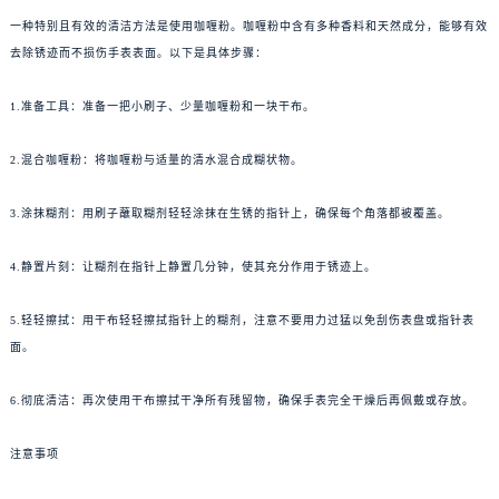
一种特别且有效的清洁方法是使用咖喱粉。咖喱粉中含有多种香料和天然成分，能够有效
去除锈迹而不损伤手表表面。以下是具体步骤：
1.准备工具：准备一把小刷子、少量咖喱粉和一块干布。
2.混合咖喱粉：将咖喱粉与适量的清水混合成糊状物。
3.涂抹糊剂：用刷子蘸取糊剂轻轻涂抹在生锈的指针上，确保每个角落都被覆盖。
4.静置片刻：让糊剂在指针上静置几分钟，使其充分作用于锈迹上。
5.轻轻擦拭：用干布轻轻擦拭指针上的糊剂，注意不要用力过猛以免刮伤表盘或指针表
面。
6.彻底清洁：再次使用干布擦拭干净所有残留物，确保手表完全干燥后再佩戴或存放。
注意事项