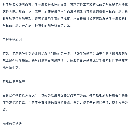
对于钟表爱好者而言，浪琴腕表是永恒的经典，其精湛的工艺和精准的走时赢得了众多藏
家的青睐。然而，岁月流转，即使是保养得当的浪琴腕表也可能遭遇指针生锈的问题。指
针生锈不仅影响美观，还可能影响手表的精准度。本文将探讨如何有效解决浪琴腕表指针
生锈的问题，并介绍一种特别的咖喱粉清洁方法。
了解生锈原因
首先，了解指针生锈的原因是解决问题的第一步。指针生锈通常是由于手表内部接触到湿
气或酸性物质所致。长时间暴露在潮湿环境中、佩戴者出汗过多或是手表密封性不佳都可
能导致生锈。
常规清洁与保养
在尝试任何特殊方法之前，常规的清洁与保养是必不可少的。使用软毛刷轻轻刷去手表表
面的灰尘和污垢，注意不要直接接触指针和表盘。然后，使用干布擦拭干净，避免水分残
留。
咖喱粉清洁法