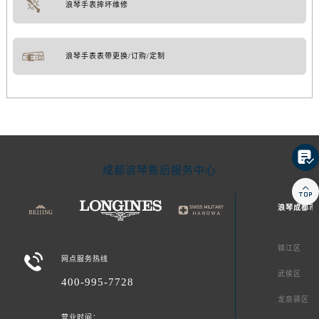
浪琴手表摔坏维修
浪琴手表表带更换/订购/定制

成都浪琴售后服务中心

浪琴成都市
锦江区

网点服务热线
武侯区
400-995-7728
龙泉驿区
营业时间：