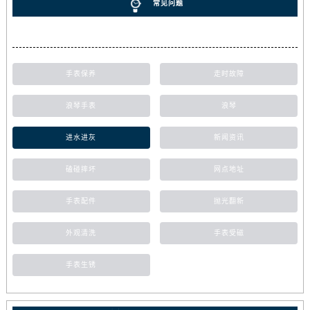
常见问题
手表保养
走时故障
浪琴手表
浪琴
进水进灰
新闻资讯
磕碰摔坏
网点地址
手表配件
抛光翻新
外观清洗
手表受磁
手表生锈