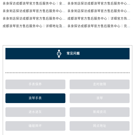
亲身探访成都浪琴官方售后服务中心｜全新官方地址与24小时热线（2026年7月最新）
亲身到店探访成都浪琴官方售后服务中心｜最新地址与24小时服务电话（2026年7月最新）
亲身到店探访成都浪琴官方售后服务中心｜服务热线及全部网点地址（2026年7月最新）
亲身到店探访成都浪琴官方售后服务中心｜官方地址与售后服务电话（2026年7月最新）
亲身到店探访成都浪琴官方售后服务中心｜地址与官方服务热线（2026年7月最新）
成都浪琴官方售后服务中心｜详细官方热线及维修地址权威信息公示（2026年7月最新）
成都浪琴官方售后服务中心｜详细地址及售后服务电话权威信息公示（2026年7月最新）
亲身探访成都浪琴官方售后服务中心｜完整电话和维修地址（2026年7月最新）
常见问题
手表保养
走时故障
浪琴手表
浪琴
进水进灰
新闻资讯
磕碰摔坏
网点地址