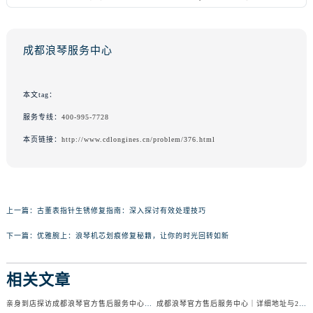
成都浪琴服务中心
本文tag：
服务专线：
400-995-7728
本页链接：
http://www.cdlongines.cn/problem/376.html
上一篇：
古董表指针生锈修复指南：深入探讨有效处理技巧
下一篇：
优雅腕上：浪琴机芯划痕修复秘籍，让你的时光回转如新
相关文章
亲身到店探访成都浪琴官方售后服务中心｜服务电话及24小时维修地址（2026年7月最新）
成都浪琴官方售后服务中心｜详细地址与24小时售后热线权威信息公示（2026年7月最新）