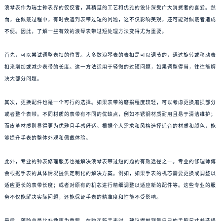
浪琴表作为瑞士钟表界的佼佼者，其精湛的工艺和优雅的设计深受广大消费者的喜爱。然
而，在佩戴过程中，有时会遇到表带过短的问题，这不仅影响美观，还可能对佩戴者造成
不便。因此，了解一些有效的浪琴表带过短处理方法变得尤为重要。
首先，可以尝试调整表扣的位置。大多数浪琴表的表扣是可以调节的，通过旋转或移动表
扣来增加或减少表带的长度。这一方法适用于轻微的过短问题，如果调整得当，往往能解
决大部分问题。
其次，更换配件也是一个可行的选择。如果表带的磨损程度较轻，可以考虑更换磨损部分
或者整个表带。不同材质的表带有不同的优缺点，例如不锈钢材质耐用且易于清洁维护；
而皮革材质则显得更为优雅且手感舒适。根据个人需求和风格选择适合的材质和颜色，能
够提升手表的整体外观和佩戴体验。
此外，专业的钟表修理服务也是解决浪琴表带过短问题的有效途径之一。专业的修理师傅
会根据手表的具体情况提供定制化的解决方案。例如，如果手表的机芯需要更换或调整以
适应更长的表带长度；或者对原有的机芯进行精细调整以适应新的配件等。这些专业的服
务不仅能解决实际问题，还能保证手表的精准度和性能不受影响。
最后，预防总是比补救更为重要。在购买新手表时，建议提前测量自己的手腕尺寸并选择