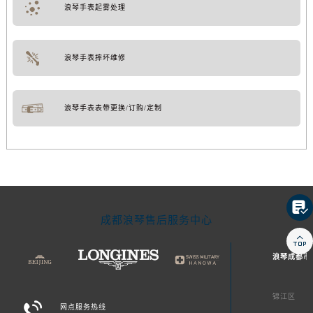
浪琴手表起雾处理
浪琴手表摔坏维修
浪琴手表表带更换/订购/定制

成都浪琴售后服务中心

浪琴成都市
锦江区

网点服务热线