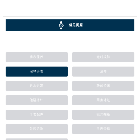
常见问题
手表保养
走时故障
浪琴手表
浪琴
进水进灰
新闻资讯
磕碰摔坏
网点地址
手表配件
抛光翻新
外观清洗
手表受磁