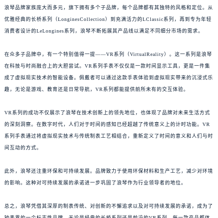
浪琴品牌家族庞大而多元，旗下拥有多个子品牌，每个品牌都有其独特的风格和定位。从
优雅经典的长桥系列（LonginesCollection）到充满活力的LClassic系列，再到专为年轻
消费者设计的LeLongines系列，浪琴不断拓展其产品线以满足不同细分市场的需求。
在众多子品牌中，有一个特别值得一提——VR系列（VirtualReality）。这一系列是浪琴
在科技与时尚融合上的大胆尝试。VR系列手表不仅仅是一款时间显示工具，更是一件集
成了虚拟现实技术的智能设备。佩戴者可以通过这款手表体验到虚拟现实带来的沉浸式乐
趣，无论是游戏、教育还是日常导航，VR系列都能提供前所未有的交互体验。
VR系列的成功不仅展示了浪琴在技术创新上的领先地位，也体现了品牌对未来生活方式
的深刻洞察。在数字时代，人们对于时间的感知已经超越了传统意义上的计时功能。VR
系列手表通过将虚拟现实技术与传统制表工艺相结合，重新定义了时间的意义和人们与时
间互动的方式。
此外，浪琴还注重环保和可持续发展。品牌致力于使用环保材料和生产工艺，减少对环境
的影响。这种对可持续发展的承诺进一步巩固了浪琴作为行业领导者的地位。
总之，浪琴凭借其深厚的制表传统、对创新的不懈追求以及对可持续发展的承诺，成为了
钟表界的一个标志性品牌。无论是经典的长桥系列还是前沿的VR系列，每一款产品都体