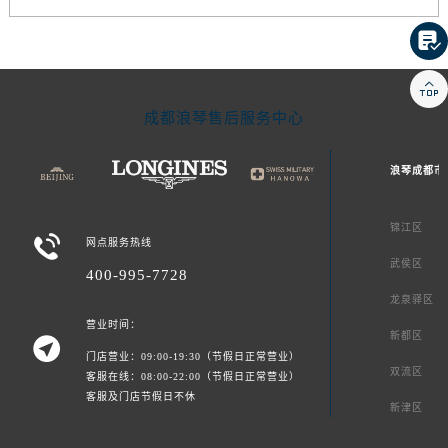


成都浪琴售后服务中心
浪琴成都市
锦江区

网点服务热线
武侯区
400-995-7728
龙泉驿区
营业时间：
新都区

门店营业：09:00-19:30（节假日正常营业）
双流区
客服在线：08:00-22:00（节假日正常营业）
客服及门店节假日不休
新津区