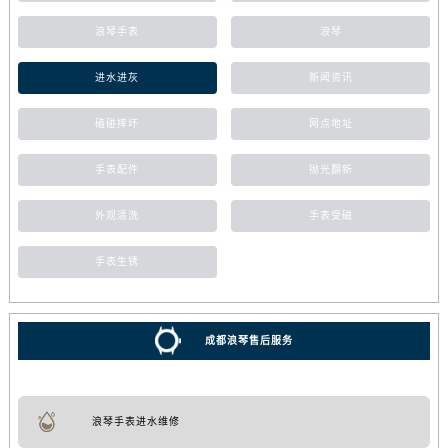
浪琴手表
浪琴
进水进灰
新闻资讯
磕碰摔坏
网点地址
手表配件
抛光翻新
外观清洗
手表受磁
手表生锈
成都浪琴售后服务
浪琴手表进水维修