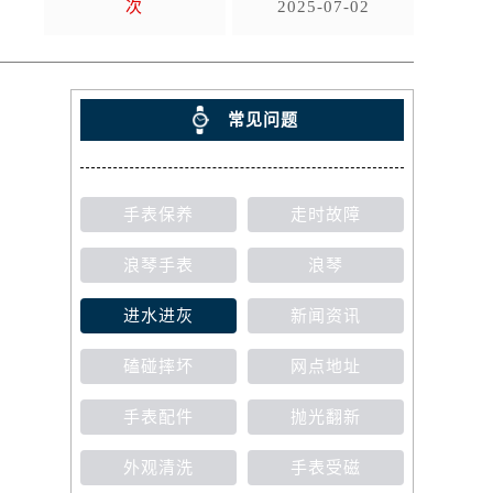
次
2025-07-02
常见问题
手表保养
走时故障
浪琴手表
浪琴
进水进灰
新闻资讯
磕碰摔坏
网点地址
手表配件
抛光翻新
外观清洗
手表受磁