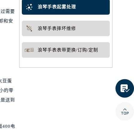
浪琴手表起雾处理
不过需要
卸和安
浪琴手表摔坏维修
浪琴手表表带更换/订购/定制
大豆蛋

小的零
还是送到

400电