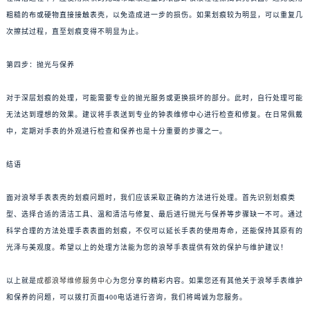
粗糙的布或硬物直接接触表壳，以免造成进一步的损伤。如果划痕较为明显，可以重复几
次擦拭过程，直至划痕变得不明显为止。
第四步：抛光与保养
对于深层划痕的处理，可能需要专业的抛光服务或更换损坏的部分。此时，自行处理可能
无法达到理想的效果。建议将手表送到专业的钟表维修中心进行检查和修复。在日常佩戴
中，定期对手表的外观进行检查和保养也是十分重要的步骤之一。
结语
面对浪琴手表表壳的划痕问题时，我们应该采取正确的方法进行处理。首先识别划痕类
型、选择合适的清洁工具、温和清洁与修复、最后进行抛光与保养等步骤缺一不可。通过
科学合理的方法处理手表表面的划痕，不仅可以延长手表的使用寿命，还能保持其原有的
光泽与美观度。希望以上的处理方法能为您的浪琴手表提供有效的保护与维护建议！
以上就是
成都浪琴维修服务中心
为您分享的精彩内容。如果您还有其他关于浪琴手表维护
和保养的问题，可以拨打页面400电话进行咨询，我们将竭诚为您服务。