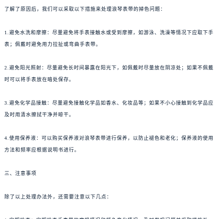
了解了原因后，我们可以采取以下措施来处理浪琴表带的掉色问题：
1.避免水洗和摩擦：尽量避免将手表接触水或受到摩擦，如游泳、洗澡等情况下应取下手
表；佩戴时避免用力拉扯或弯曲手表带。
2.避免阳光照射：尽量避免长时间暴露在阳光下，如佩戴时尽量放在阴凉处；如果不佩戴
时可以将手表放在暗处保存。
3.避免化学品接触：尽量避免接触化学品如香水、化妆品等；如果不小心接触到化学品应
及时用清水擦拭干净并晾干。
4.使用保养液：可以购买保养液对浪琴表带进行保养，以防止褪色和老化；保养液的使用
方法和频率应根据说明书进行。
三、注意事项
除了以上处理办法外，还需要注意以下几点：