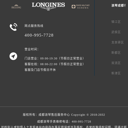
浪琴成都市
锦江区

网点服务热线
武侯区
400-995-7728
龙泉驿区
营业时间：
新都区

门店营业：09:00-19:30（节假日正常营业）
双流区
客服在线：08:00-22:00（节假日正常营业）
客服及门店节假日不休
新津区
版权所有：
成都浪琴售后服务中心
Copyright © 2018-2032
成都浪琴手表维修电话：
400-995-7728
如权利人或知情人士发现本站内容存在事实错误或涉及版权、名誉权等侵权问题，请通过邮