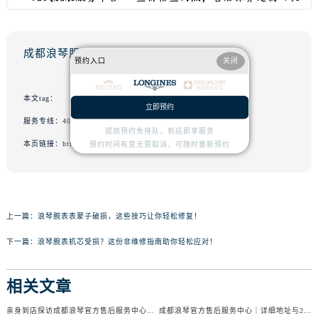
成都浪琴服务中心
预约入口
关闭
本文tag：
立即预约
服务专线：
400-995-7728
提前预约免排队，到店即享服务
本页链接：
http://www.cdlongines.cn/problem/415.html
预约时间有变无需取消，可随时重新预约
上一篇：
浪琴腕表表蒙子破损，这些技巧让你轻松修复！
下一篇：
浪琴腕表机芯受损？这份非维修指南助你轻松应对！
相关文章
亲身到店探访成都浪琴官方售后服务中心｜服务电话及24小时维修地址（2026年7月最新）
成都浪琴官方售后服务中心｜详细地址与24小时售后热线权威信息公示（2026年7月最新）