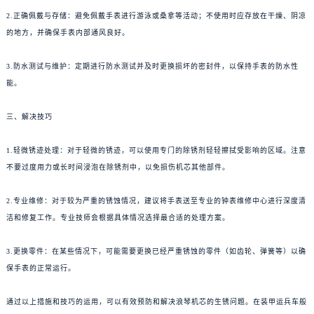
2.正确佩戴与存储：避免佩戴手表进行游泳或桑拿等活动；不使用时应存放在干燥、阴凉
的地方，并确保手表内部通风良好。
3.防水测试与维护：定期进行防水测试并及时更换损坏的密封件，以保持手表的防水性
能。
三、解决技巧
1.轻微锈迹处理：对于轻微的锈迹，可以使用专门的除锈剂轻轻擦拭受影响的区域。注意
不要过度用力或长时间浸泡在除锈剂中，以免损伤机芯其他部件。
2.专业维修：对于较为严重的锈蚀情况，建议将手表送至专业的钟表维修中心进行深度清
洁和修复工作。专业技师会根据具体情况选择最合适的处理方案。
3.更换零件：在某些情况下，可能需要更换已经严重锈蚀的零件（如齿轮、弹簧等）以确
保手表的正常运行。
通过以上措施和技巧的运用，可以有效预防和解决浪琴机芯的生锈问题。在装甲运兵车般