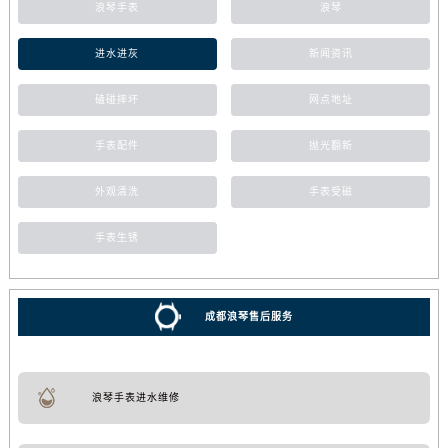
浪琴手表
浪琴
进水进灰
新闻资讯
磕碰摔坏
网点地址
手表配件
抛光翻新
外观清洗
手表受磁
手表生锈
成都浪琴售后服务
浪琴手表进水维修