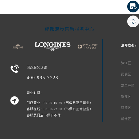


成都浪琴售后服务中心
浪琴成都市
锦江区

网点服务热线
武侯区
400-995-7728
龙泉驿区
营业时间：
新都区

门店营业：09:00-19:30（节假日正常营业）
双流区
客服在线：08:00-22:00（节假日正常营业）
客服及门店节假日不休
新津区