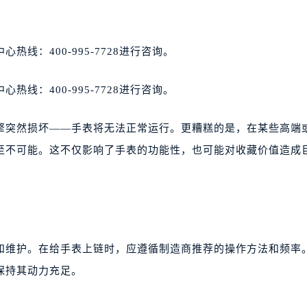
线：400-995-7728进行咨询。
线：400-995-7728进行咨询。
擎突然损坏——手表将无法正常运行。更糟糕的是，在某些高端
至不可能。这不仅影响了手表的功能性，也可能对收藏价值造成
和维护。在给手表上链时，应遵循制造商推荐的操作方法和频率
保持其动力充足。