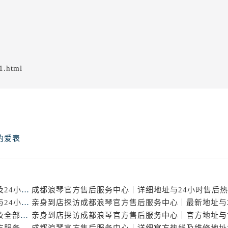
1.html
的爱表
亲身到店探访成都浪琴官方售后服务中心｜服务电话及24小时维修地址（2026年7月最新）
亲身探访成都浪琴官方售后服务中心｜全新官方地址与24小时热线（2026年7月最新）
亲身到店探访成都浪琴官方售后服务中心｜服务热线及全部网点地址（2026年7月最新）