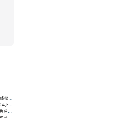
成都浪琴官方售后服务中心｜详细地址与24小时售后热线权威信息公示（2026年7月最新）
亲身到店探访成都浪琴官方售后服务中心｜最新地址与24小时服务电话（2026年7月最新）
亲身到店探访成都浪琴官方售后服务中心｜官方地址与售后服务电话（2026年7月最新）