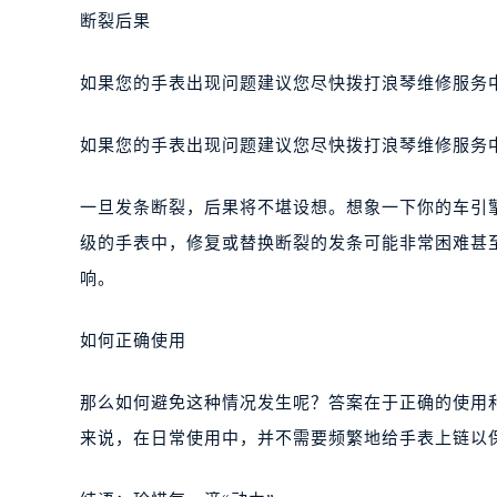
断裂后果
如果您的手表出现问题建议您尽快拨打浪琴维修服务中心热
如果您的手表出现问题建议您尽快拨打浪琴维修服务中心热
一旦发条断裂，后果将不堪设想。想象一下你的车引
级的手表中，修复或替换断裂的发条可能非常困难甚
响。
如何正确使用
那么如何避免这种情况发生呢？答案在于正确的使用
来说，在日常使用中，并不需要频繁地给手表上链以