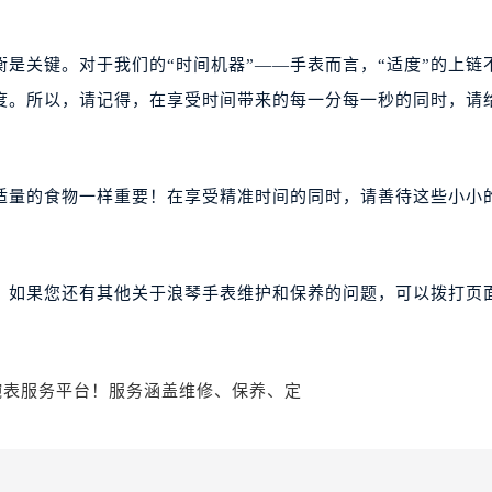
是关键。对于我们的“时间机器”——手表而言，“适度”的上链
度。所以，请记得，在享受时间带来的每一分每一秒的同时，请
适量的食物一样重要！在享受精准时间的同时，请善待这些小小
。如果您还有其他关于浪琴手表维护和保养的问题，可以拨打页面