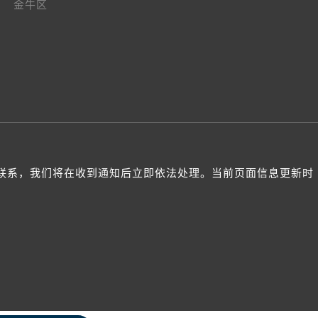
金牛区
与我们联系，我们将在收到通知后立即依法处理。当前页面信息更新时