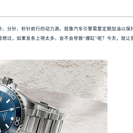
针、分针、秒针前行的动力源。就像汽车引擎需要定期加油以保
曾想过，如果发条上得太多，会不会导致“爆缸”呢？今天，就让