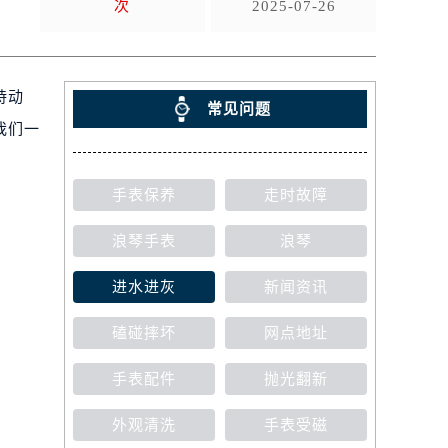
次
2025-07-26
持动
常见问题
我们一
手表保养
走时故障
浪琴手表
浪琴
进水进灰
新闻资讯
磕碰摔坏
网点地址
手表配件
抛光翻新
外观清洗
手表受磁