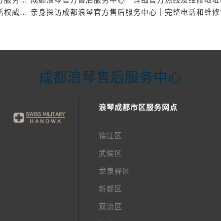
亲身到店探访成都浪琴官方售后服务中心｜地址与官方服务热线（2026年7月最新）
成都浪琴官方售后服务中心｜详细地址及售后服务电话权威信息公示（2026年7月最新）
成都浪琴售后服务中心
浪琴成都市区服务网点
锦江区
武侯区
龙泉驿区
新都区
双流区