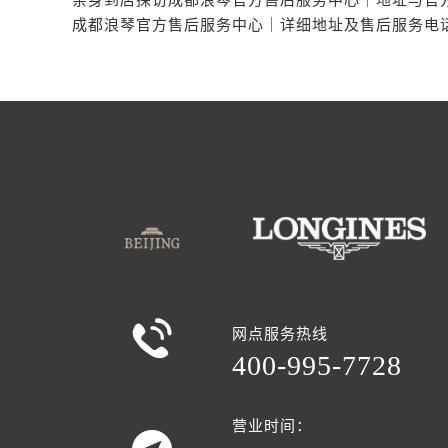

网点服务热线
400-995-7728
营业时间：