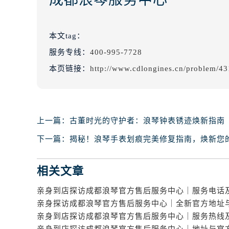
本文tag：
服务专线：
400-995-7728
本页链接：
http://www.cdlongines.cn/problem/43
上一篇：
古董时光的守护者：浪琴钟表锈迹焕新指南
下一篇：
揭秘！浪琴手表划痕完美修复指南，焕新您
相关文章