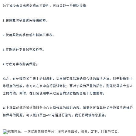
为了减少未来出现划痕的可能性，可以采取一些预防措施：
1.在佩戴时尽量避免接触硬物。
2.使用柔软的手套或布料擦拭手表。
3.定期进行专业保养和检查。
4.考虑为手表购买保险。
总之，在处理浪琴手表上的划痕时，请根据实际情况选择合适的解决方法。对于轻微到中
等程度的划痕，您可以在家中自行尝试修复；而对于较为严重的损伤，则建议寻求专业人
士的帮助。同时，在日常使用中采取适当的预防措施也是十分重要的。
以上就是
成都浪琴维修服务中心
为您分享的精彩内容。如果您还有其他关于浪琴手表维护
和保养的问题，可以拨打页面400电话进行咨询，我们将竭诚为您服务。