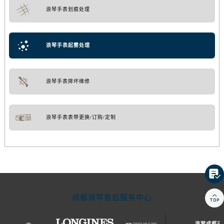
浪琴手表划痕处理
浪琴手表起雾处理
浪琴手表摔坏维修
浪琴手表表带更换/订购/定制


成都浪琴售后服务中心
浪琴成都市