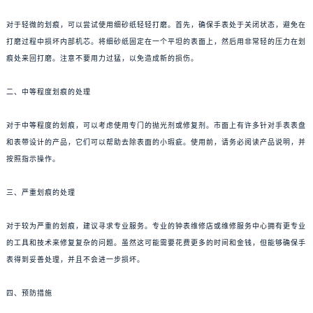
对于轻微的划痕，可以尝试使用细砂纸轻轻打磨。首先，确保手表处于关闭状态，避免在
打磨过程中损坏内部机芯。将细砂纸固定在一个平坦的表面上，然后用非常轻的压力在划
痕处来回打磨。注意不要用力过猛，以免造成新的损伤。
二、中等程度划痕的处理
对于中等程度的划痕，可以考虑使用专门的抛光剂或修复剂。市面上有许多针对手表表盘
和表带设计的产品，它们可以帮助去除表面的小瑕疵。使用前，请务必阅读产品说明，并
按照指示操作。
三、严重划痕的处理
对于较为严重的划痕，建议寻求专业服务。专业的钟表维修店或维修服务中心拥有更专业
的工具和技术来修复复杂的问题。虽然这可能需要花费更多的时间和金钱，但能够确保手
表得到妥善处理，并且不会进一步损坏。
四、预防措施