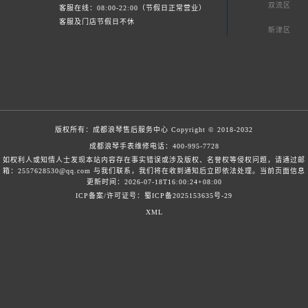
双流区
客服在线：08:00-22:00（节假日正常营业）
客服及门店节假日不休
新津区
版权所有：
成都浪琴售后服务中心
Copyright © 2018-2032
成都浪琴手表维修电话：
400-995-7728
如权利人或知情人士发现本站内容存在事实错误或涉及版权、名誉权等侵权问题，请通过邮
箱：2557628530@qq.com 与我们联系，我们将在收到通知后立即依法处理。当前页面信息
更新时间：2026-07-18T16:00:24+08:00
ICP备案/许可证号：蜀ICP备2025153635号-29
XML