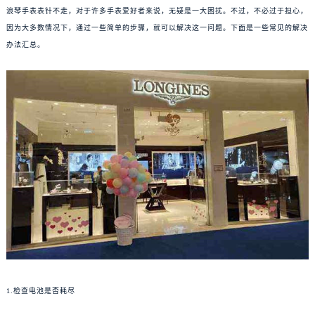
浪琴手表表针不走，对于许多手表爱好者来说，无疑是一大困扰。不过，不必过于担心，
因为大多数情况下，通过一些简单的步骤，就可以解决这一问题。下面是一些常见的解决
办法汇总。
1.检查电池是否耗尽