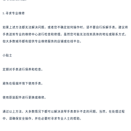
5.寻求专业维修
如果上述方法都无法解决问题，或者您不确定如何操作时，请不要自行拆解手表。建议将
手表送到专业的维修中心进行检查和修理。虽然您可能无法找到具体的地址或联系方式，
但大多数城市都有提供专业维修服务的店铺或在线平台。
小贴士
定期对手表进行保养和检查。
避免在极端环境下使用手表。
使用原装配件进行更换或维修。
通过以上方法，大多数情况下都可以解决浪琴手表表针不走的问题。当然，在处理过程
中，请确保安全操作，并在必要时寻求专业人士的帮助。