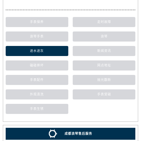
手表保养
走时故障
浪琴手表
浪琴
进水进灰
新闻资讯
磕碰摔坏
网点地址
手表配件
抛光翻新
外观清洗
手表受磁
手表生锈
成都浪琴售后服务