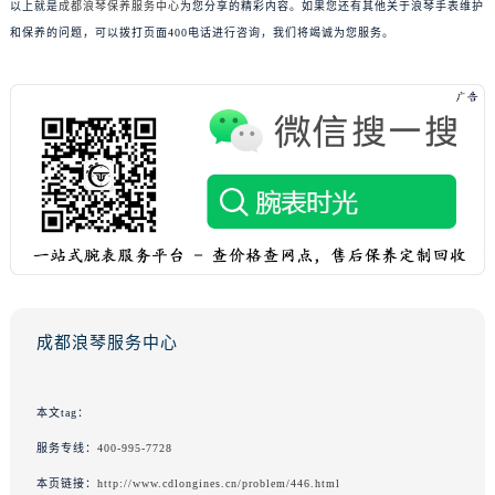
以上就是
成都浪琴保养服务中心
为您分享的精彩内容。如果您还有其他关于浪琴手表维护
和保养的问题，可以拨打页面400电话进行咨询，我们将竭诚为您服务。
成都浪琴服务中心
本文tag：
服务专线：
400-995-7728
本页链接：
http://www.cdlongines.cn/problem/446.html