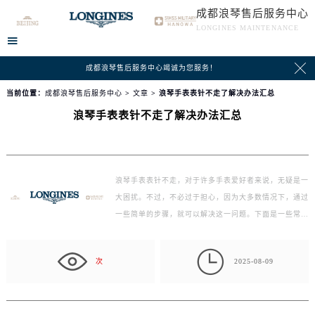
成都浪琴售后服务中心
LONGINES MAINTENANCE


成都浪琴售后服务中心竭诚为您服务！
当前位置：
成都浪琴售后服务中心
>
文章
> 浪琴手表表针不走了解决办法汇总
浪琴手表表针不走了解决办法汇总
浪琴手表表针不走，对于许多手表爱好者来说，无疑是一
大困扰。不过，不必过于担心，因为大多数情况下，通过
一些简单的步骤，就可以解决这一问题。下面是一些常见
的解…

次
2025-08-09