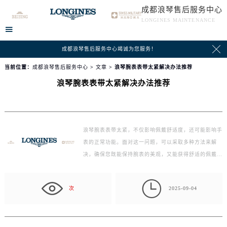
成都浪琴售后服务中心
LONGINES MAINTENANCE


成都浪琴售后服务中心竭诚为您服务！
当前位置：
成都浪琴售后服务中心
>
文章
> 浪琴腕表表带太紧解决办法推荐
浪琴腕表表带太紧解决办法推荐
浪琴腕表表带太紧，不仅影响佩戴舒适度，还可能影响手
表的正常功能。面对这一问题，可以采取多种方法来解
决，确保您既能保持腕表的美观，又能获得舒适的佩戴体
验。…

次
2025-09-04