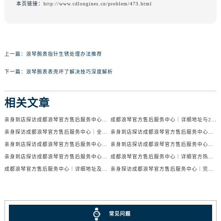
本页链接：
http://www.cdlongines.cn/problem/473.html
上一篇：
浪琴腕表指针生锈处理办法推荐
下一篇：
浪琴腕表表壳坏了解决技巧深度解析
相关文章
亲身到店探访成都浪琴官方售后服务中心｜服务电话及24小时维修地址（2026年7月最新）
成都浪琴官方售后服务中心｜详细地址与24小时售后热线权威信息公示（2026年7月最新）
亲身探访成都浪琴官方售后服务中心｜全新官方地址与24小时热线（2026年7月最新）
亲身到店探访成都浪琴官方售后服务中心｜最新地址与24小时服务电话（2026年7月最新）
亲身到店探访成都浪琴官方售后服务中心｜服务热线及全部网点地址（2026年7月最新）
亲身到店探访成都浪琴官方售后服务中心｜官方地址与售后服务电话（2026年7月最新）
亲身到店探访成都浪琴官方售后服务中心｜地址与官方服务热线（2026年7月最新）
成都浪琴官方售后服务中心｜详细官方热线及维修地址权威信息公示（2026年7月最新）
成都浪琴官方售后服务中心｜详细地址及售后服务电话权威信息公示（2026年7月最新）
亲身探访成都浪琴官方售后服务中心｜完整电话和维修地址（2026年7月最新）
常见问题