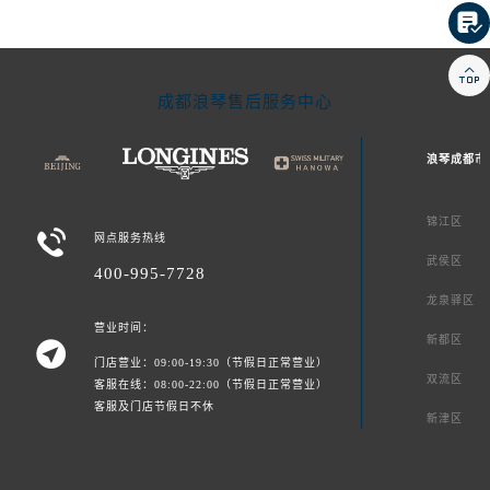


成都浪琴售后服务中心
浪琴成都市
锦江区

网点服务热线
武侯区
400-995-7728
龙泉驿区
营业时间：
新都区

门店营业：09:00-19:30（节假日正常营业）
双流区
客服在线：08:00-22:00（节假日正常营业）
客服及门店节假日不休
新津区