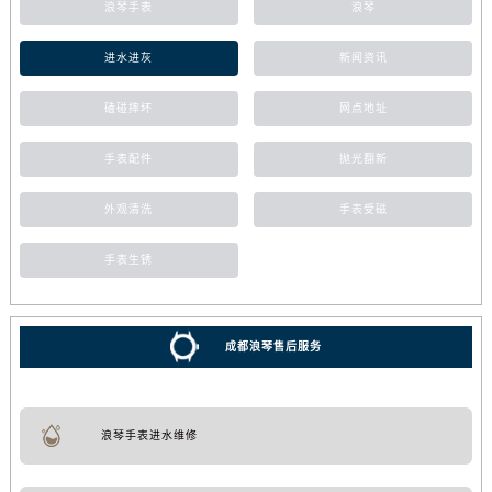
浪琴手表
浪琴
进水进灰
新闻资讯
磕碰摔坏
网点地址
手表配件
抛光翻新
外观清洗
手表受磁
手表生锈
成都浪琴售后服务
浪琴手表进水维修