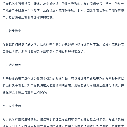
手表机芯生锈通常是由汗水、灰尘或环境中的湿气导致的。长时间佩戴后，汗水中的盐分
可能会与金属发生化学反应，从而导致机芯部件生锈。此外，如果手表长期处于潮湿环境
中，也容易引起机芯内部零件的腐蚀。
二、初步检查
在尝试任何修复措施之前，请先检查手表是否已经停止运行或走时不准。如果机芯已经完
全停止工作，那么可能需要专业维修人员进行拆解和检查了。
三、清洁保养
对于轻微的表面氧化或少量灰尘引起的轻微生锈，可以尝试使用柔软干净的布料轻轻擦拭
表壳和表带表面。如果有机油或其他润滑剂残留物，则需要使用专用清洁剂进行清洗，并
确保彻底干燥后再重新上油保养。
四、专业维修
对于较为严重的生锈情况，建议将手表送至专业的维修中心进行检查和维修。专业人员会
使用专门工具和技术来拆卸并清洁受损部件，并用专业的防锈剂进行处理以防止再次发生