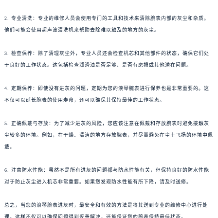
2. 专业清洗：专业的维修人员会使用专门的工具和技术来清除腕表内部的灰尘和杂质。
他们可能会使用超声波清洗机来帮助去除难以触及的地方的灰尘。
3. 检查保养：除了清理灰尘外，专业人员还会检查机芯和其他部件的状态，确保它们处
于良好的工作状态。这包括检查润滑油是否足够、是否有磨损或其他潜在问题。
4. 定期保养：即使没有进灰的问题，定期为您的浪琴腕表进行保养也是非常重要的。这
不仅可以延长腕表的使用寿命，还可以确保其保持最佳的工作状态。
5. 正确佩戴与存放：为了减少进灰的风险，您应该注意在佩戴和存放腕表时避免接触灰
尘较多的环境。例如，在干燥、清洁的地方存放腕表，并尽量避免在尘土飞扬的环境中佩
戴。
6. 注意防水性能：虽然不是所有进灰的问题都与防水性能有关，但保持良好的防水性能
对于防止灰尘进入机芯非常重要。如果您发现防水性能有所下降，请及时送修。
总之，当您的浪琴腕表进灰时，最安全和有效的方法是将其送到专业的维修中心进行处
理。这样不仅可以确保问题得到妥善解决，还能保证您的腕表保持最佳状态。