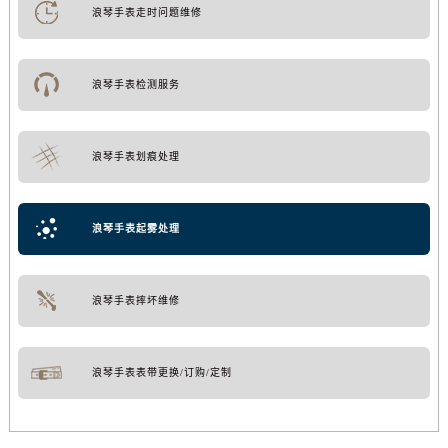
浪琴手表走时问题维修
浪琴手表检测服务
浪琴手表划痕处理
浪琴手表起雾处理
浪琴手表摔坏维修
浪琴手表表带更换/订购/定制