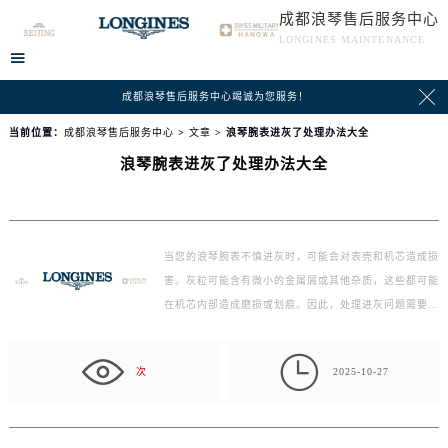
成都浪琴售后服务中心
LONGINES MAINTENANCE


成都浪琴售后服务中心竭诚为您服务！
当前位置：
成都浪琴售后服务中心
>
文章
> 浪琴腕表进灰了处理办法大全
浪琴腕表进灰了处理办法大全
当您的浪琴腕表不慎进灰时，可能会对表壳和机芯造成损
害。灰粒可能含有微小的金属屑或其他杂质，这些都可能
在机芯内部造成磨损或划痕。因此，处理进灰问题需要…

次
2025-10-27