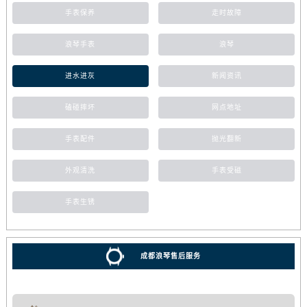
手表保养
走时故障
浪琴手表
浪琴
进水进灰
新闻资讯
磕碰摔坏
网点地址
手表配件
抛光翻新
外观清洗
手表受磁
手表生锈
成都浪琴售后服务