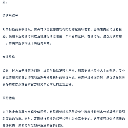
施。
清洁与保养
对于轻微的生锈情况，首先可以尝试使用软布轻轻擦拭指针表面，去除表面的污垢和锈
迹。使用专业的清洁剂或酒精进行清洁也是一个不错的选择。在清洁后，建议用软布擦
干，并确保腕表彻底干燥后再佩戴。
专业维修
如果上述方法无法解决问题，或者生锈情况较为严重，则需要寻求专业人士的帮助。专业
的维修服务能够更彻底地清理并修复指针的锈蚀问题。在选择维修服务时，建议选择信誉
良好的维修点或品牌官方服务中心附近的正规店铺。
预防措施
为了防止未来再次出现类似问题，日常佩戴时应尽量避免让腕表接触到水分或其他可能引
起腐蚀的物质。同时，定期进行专业的保养检查也是非常重要的。这不仅可以保持腕表的
良好状态，还能及时发现并解决潜在的问题。