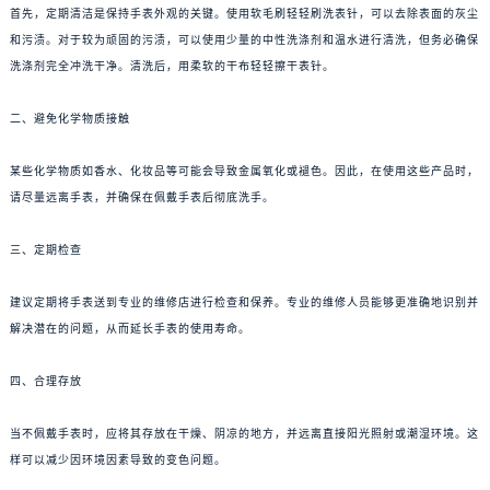
首先，定期清洁是保持手表外观的关键。使用软毛刷轻轻刷洗表针，可以去除表面的灰尘
和污渍。对于较为顽固的污渍，可以使用少量的中性洗涤剂和温水进行清洗，但务必确保
洗涤剂完全冲洗干净。清洗后，用柔软的干布轻轻擦干表针。
二、避免化学物质接触
某些化学物质如香水、化妆品等可能会导致金属氧化或褪色。因此，在使用这些产品时，
请尽量远离手表，并确保在佩戴手表后彻底洗手。
三、定期检查
建议定期将手表送到专业的维修店进行检查和保养。专业的维修人员能够更准确地识别并
解决潜在的问题，从而延长手表的使用寿命。
四、合理存放
当不佩戴手表时，应将其存放在干燥、阴凉的地方，并远离直接阳光照射或潮湿环境。这
样可以减少因环境因素导致的变色问题。