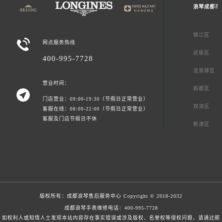
浪琴成都市
锦江区

网点服务热线
武侯区
400-995-7728
龙泉驿区
营业时间：
新都区

门店营业：09:00-19:30（节假日正常营业）
双流区
客服在线：08:00-22:00（节假日正常营业）
客服及门店节假日不休
新津区
版权所有：
成都浪琴售后服务中心
Copyright © 2018-2032
成都浪琴手表维修电话：
400-995-7728
如权利人或知情人士发现本站内容存在事实错误或涉及版权、名誉权等侵权问题，请通过邮