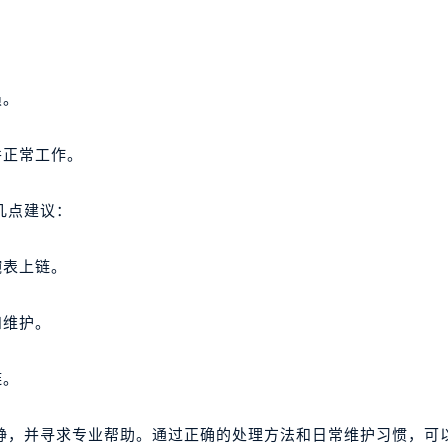
。
损。
并正常工作。
几点建议：
腕表上链。
和维护。
链。
静，并寻求专业帮助。通过正确的处理方法和日常维护习惯，可