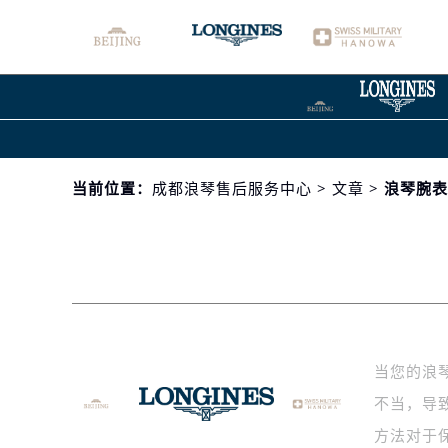
当前位置：
成都浪琴售后服务中心
>
文章
> 浪琴腕
当您的浪
不当，导
方法对于