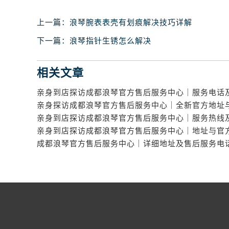
上一篇：
浪琴腕表表壳有划痕解决技巧详解
下一篇：
浪琴指针生锈怎么解决
相关文章