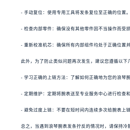
- 手动复位：使用专用工具将发条复位至正确的位置
- 检查内部零件：确保没有其他零件因不当操作而受
- 重新校准机芯：确保所有内部组件均处于正确位置
此外，为了防止类似问题再次发生，建议您遵循以下
- 学习正确的上链方法：了解如何正确地为您的浪琴
- 定期维护：定期将腕表送至专业服务中心进行检查
- 避免过度上链：不要在短时间内连续多次给腕表上
总之，当遇到浪琴腕表发条拧反的情况时，请保持冷