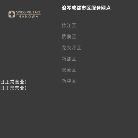
浪琴成都市区服务网点
锦江区
武侯区
龙泉驿区
新都区
双流区
新津区
节假日正常营业）
节假日正常营业）