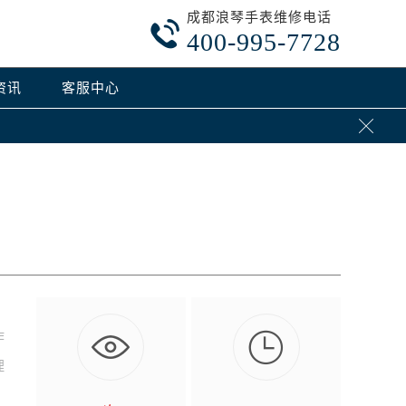
成都浪琴手表维修电话

400-995-7728
资讯
客服中心


作
理