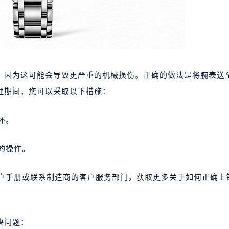
，因为这可能会导致更严重的机械损伤。正确的做法是将腕表送
理期间，您可以采取以下措施：
坏。
的操作。
用户手册或联系制造商的客户服务部门，获取更多关于如何正确上
决问题：