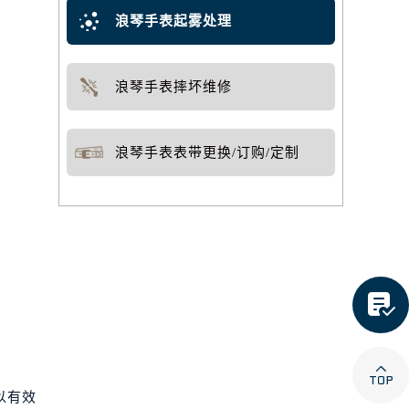
浪琴手表起雾处理
浪琴手表摔坏维修
浪琴手表表带更换/订购/定制


以有效