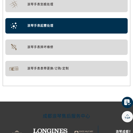
浪琴手表划痕处理
浪琴手表起雾处理
浪琴手表摔坏维修
浪琴手表表带更换/订购/定制


成都浪琴售后服务中心
浪琴成都市