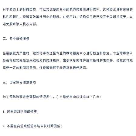
对于表壳上的轻微裂痕，可以尝试使用专业的表壳修复胶进行修补。这种胶水具有良好的
粘性和韧性，能够有效填补细小的裂痕。在使用前，请确保手表已经完全关闭并擦干，以
避免胶水渗入机芯内部。
二、专业维修服务
当裂痕较为严重时，建议将手表送至专业的维修服务中心进行检查和修复。专业的维修人
员会根据实际情况采取相应的修理措施，如更换受损部件或重新打磨表壳等。虽然这可能
需要一定的时间和费用，但能够确保手表恢复到最佳状态。
三、日常保养注意事项
为了预防浪琴表壳破裂的情况发生，在日常使用中应注意以下几点：
1. 避免剧烈运动或碰撞；
2. 不要在高温或低温环境中长时间佩戴；