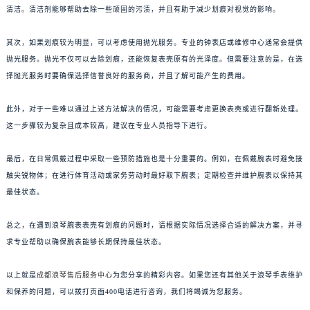
清洁。清洁剂能够帮助去除一些顽固的污渍，并且有助于减少划痕对视觉的影响。
其次，如果划痕较为明显，可以考虑使用抛光服务。专业的钟表店或维修中心通常会提供
抛光服务。抛光不仅可以去除划痕，还能恢复表壳原有的光泽度。但需要注意的是，在选
择抛光服务时要确保选择信誉良好的服务商，并且了解可能产生的费用。
此外，对于一些难以通过上述方法解决的情况，可能需要考虑更换表壳或进行翻新处理。
这一步骤较为复杂且成本较高，建议在专业人员指导下进行。
最后，在日常佩戴过程中采取一些预防措施也是十分重要的。例如，在佩戴腕表时避免接
触尖锐物体；在进行体育活动或家务劳动时最好取下腕表；定期检查并维护腕表以保持其
最佳状态。
总之，在遇到浪琴腕表表壳有划痕的问题时，请根据实际情况选择合适的解决方案，并寻
求专业帮助以确保腕表能够长期保持最佳状态。
以上就是
成都浪琴售后服务中心
为您分享的精彩内容。如果您还有其他关于浪琴手表维护
和保养的问题，可以拨打页面400电话进行咨询，我们将竭诚为您服务。