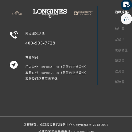

浪琴成都市

锦江区

网点服务热线
武侯区
400-995-7728
龙泉驿区
营业时间：
新都区

门店营业：09:00-19:30（节假日正常营业）
双流区
客服在线：08:00-22:00（节假日正常营业）
客服及门店节假日不休
新津区
版权所有：
成都浪琴售后服务中心
Copyright © 2018-2032
成都浪琴手表维修电话：
400-995-7728