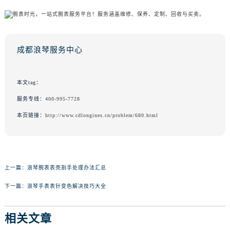
成都浪琴服务中心
本文tag：
服务专线：
400-995-7728
本页链接：
http://www.cdlongines.cn/problem/680.html
上一篇：
浪琴腕表表壳割手处理办法汇总
下一篇：
浪琴手表表针变色解决技巧大全
相关文章