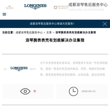
成都浪琴售后服务中心
LONGINES MAINTENANCE


成都浪琴售后服务中心竭诚为您服务！
当前位置：
成都浪琴售后服务中心
>
文章
> 浪琴腕表表壳有划痕解决办法集锦
浪琴腕表表壳有划痕解决办法集锦
对于许多钟表爱好者来说，浪琴腕表不仅是一件实用的配
饰，更是一种身份和品味的象征。然而，随着时间的推
移，腕表表壳难免会受到磨损，出现划痕。面对这种情
况，我们…

次
2026-05-13