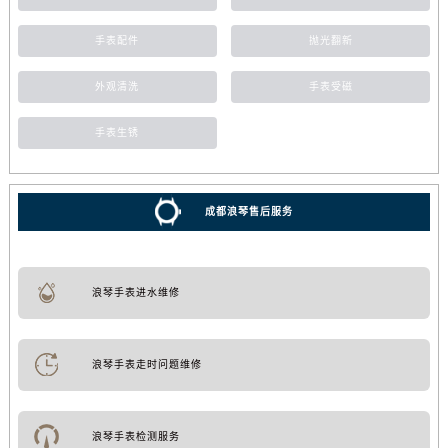
手表配件
抛光翻新
外观清洗
手表受磁
手表生锈
成都浪琴售后服务
浪琴手表进水维修
浪琴手表走时问题维修
浪琴手表检测服务