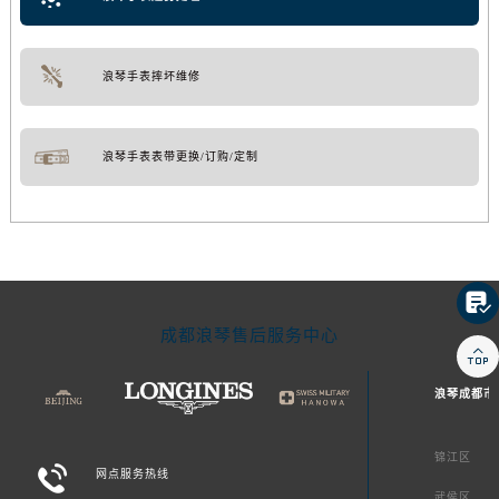
浪琴手表摔坏维修
浪琴手表表带更换/订购/定制

成都浪琴售后服务中心

浪琴成都市
锦江区

网点服务热线
武侯区