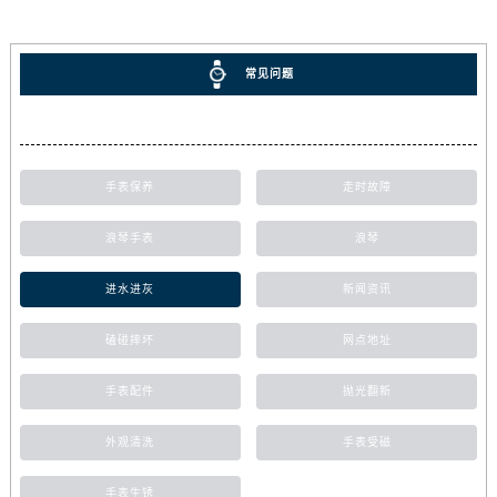
常见问题
手表保养
走时故障
浪琴手表
浪琴
进水进灰
新闻资讯
磕碰摔坏
网点地址
手表配件
抛光翻新
外观清洗
手表受磁
手表生锈