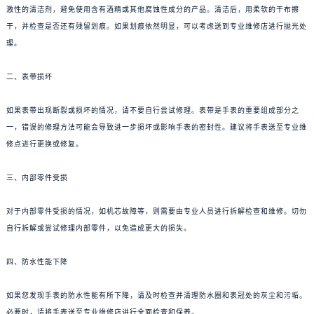
激性的清洁剂，避免使用含有酒精或其他腐蚀性成分的产品。清洁后，用柔软的干布擦
干，并检查是否还有残留划痕。如果划痕依然明显，可以考虑送到专业维修店进行抛光处
理。
二、表带损坏
如果表带出现断裂或损坏的情况，请不要自行尝试修理。表带是手表的重要组成部分之
一，错误的修理方法可能会导致进一步损坏或影响手表的密封性。建议将手表送至专业维
修点进行更换或修复。
三、内部零件受损
对于内部零件受损的情况，如机芯故障等，则需要由专业人员进行拆解检查和维修。切勿
自行拆解或尝试修理内部零件，以免造成更大的损失。
四、防水性能下降
如果您发现手表的防水性能有所下降，请及时检查并清理防水圈和表冠处的灰尘和污垢。
必要时，请将手表送至专业维修店进行全面检查和保养。