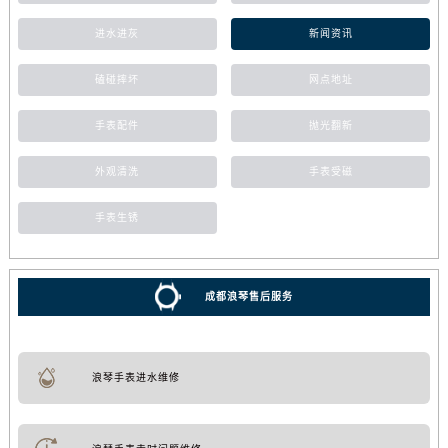
进水进灰
新闻资讯
磕碰摔坏
网点地址
手表配件
抛光翻新
外观清洗
手表受磁
手表生锈
成都浪琴售后服务
浪琴手表进水维修