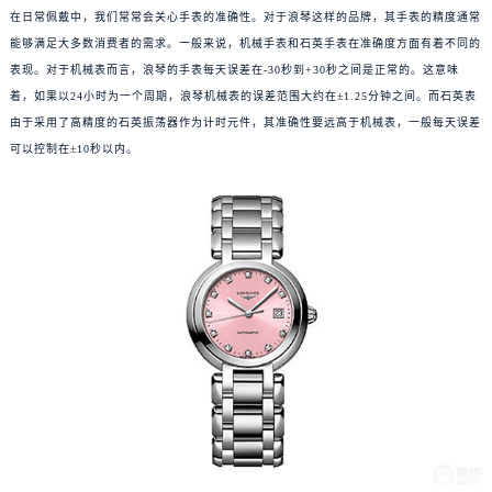
在日常佩戴中，我们常常会关心手表的准确性。对于浪琴这样的品牌，其手表的精度通常
能够满足大多数消费者的需求。一般来说，机械手表和石英手表在准确度方面有着不同的
表现。对于机械表而言，浪琴的手表每天误差在-30秒到+30秒之间是正常的。这意味
着，如果以24小时为一个周期，浪琴机械表的误差范围大约在±1.25分钟之间。而石英表
由于采用了高精度的石英振荡器作为计时元件，其准确性要远高于机械表，一般每天误差
可以控制在±10秒以内。