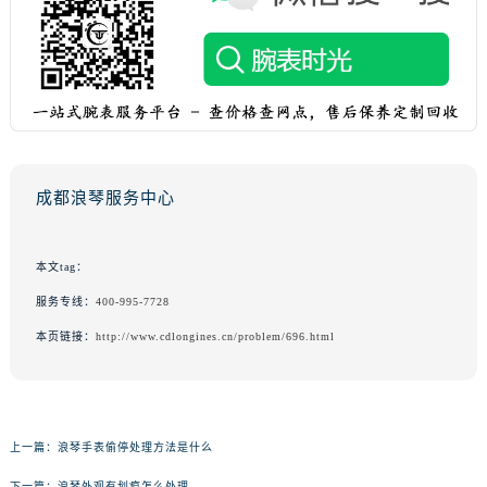
成都浪琴服务中心
本文tag：
服务专线：
400-995-7728
本页链接：
http://www.cdlongines.cn/problem/696.html
上一篇：
浪琴手表偷停处理方法是什么
下一篇：
浪琴外观有划痕怎么处理