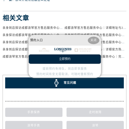
相关文章
亲身到店探访成都浪琴官方售后服务中心｜服务电话及24小时维修地址（2026年7月最新）
成都浪琴官方售后服务中心｜详细地址与24小时售后热线权威信息公示（2026年7月最新）
亲身探访成都浪琴官方售后服务中心｜全新官方地址与24小时热线（2026年7月最新）
亲身到店探访成都浪琴官方售后服务中心｜最新地址与24小时服务电话（2026年7月最新）
预约入口
关闭
亲身到店探访成都浪琴官方售后服务中心｜服务热线及全部网点地址（2026年7月最新）
亲身到店探访成都浪琴官方售后服务中心｜官方地址与售后服务电话（2026年7月最新）
亲身到店探访成都浪琴官方售后服务中心｜地址与官方服务热线（2026年7月最新）
成都浪琴官方售后服务中心｜详细官方热线及维修地址权威信息公示（2026年7月最新）
成都浪琴官方售后服务中心｜详细地址及售后服务电话权威信息公示（2026年7月最新）
亲身探访成都浪琴官方售后服务中心｜完整电话和维修地址（2026年7月最新）
立即预约
提前预约免排队，到店即享服务
预约时间有变无需取消，可随时重新预约
常见问题
手表保养
走时故障
浪琴手表
浪琴