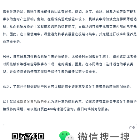
需要注意的是，影响手表准确性的因素有很多。例如，温度、磁场、佩戴方式等都可能对
手表的走时产生影响。例如，在极端高温或低温环境下，机械表中的油液会变得稀薄或粘
稠，从而影响发条的上紧程度和齿轮的运转速度；而磁场则可能干扰石英表内部的电子元
件。因此，在日常使用中，尽量避免将手表暴露在极端环境中，并定期进行校准和保养是
非常重要的。
另外，日常佩戴习惯也会影响手表的准确性。比如长时间佩戴在手腕上、剧烈运动或者长
时间接触水等都可能导致手表出现一定的误差。因此，在不同场合下选择适合的手表类
型，并保持良好的使用习惯对于保持手表的最佳状态至关重要。
总之，了解并合理调整这些因素可以帮助您更好地享受浪琴手表带来的精准时间体验。
以上就是
成都浪琴售后服务中心
为您分享的精彩内容。如果您还有其他关于浪琴手表维护
和保养的问题，可以拨打页面400电话进行咨询，我们将竭诚为您服务。