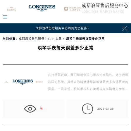
成都浪琴售后服务中心
LONGINES MAINTENANCE


成都浪琴售后服务中心竭诚为您服务！
当前位置：
成都浪琴售后服务中心
>
文章
> 浪琴手表每天误差多少正常
浪琴手表每天误差多少正常
在日常佩戴中，我们常常会关心手表的准确性。对于浪琴
这样的品牌，其手表的精度通常能够满足大多数消费者的
需求。一般来说，机械手表和石英手表在准确度方面有…

次
2026-05-29