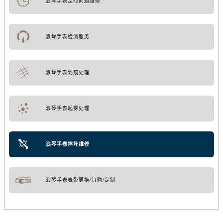
浪琴手表走时问题维修
浪琴手表检测服务
浪琴手表划痕处理
浪琴手表起雾处理
浪琴手表摔坏维修
浪琴手表表带更换/订购/定制