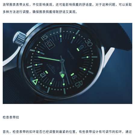
浪琴腕表表带太松，不仅影响美观，还可能影响佩戴的舒适度。对于这种问题，可以采取
多种方法进行调整，确保腕表佩戴得既舒适又美观。
检查表带扣
首先，检查表带的扣环是否已经调整到最紧的位置。有些表带设计有可调节的扣环，通过