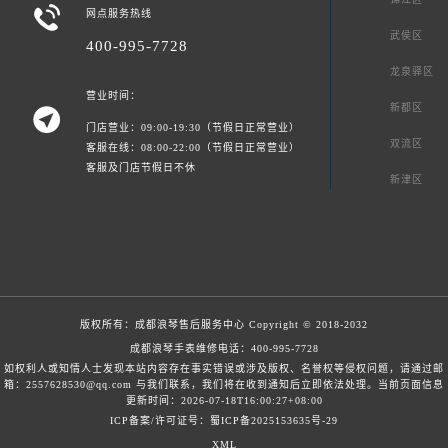

网点服务热线
武侯区
400-995-7728
龙泉驿区
营业时间：
新都区

门店营业：09:00-19:30（节假日正常营业）
双流区
客服在线：08:00-22:00（节假日正常营业）
客服及门店节假日不休
新津区
版权所有：
成都浪琴售后服务中心
Copyright © 2018-2032
成都浪琴手表维修电话：
400-995-7728
如权利人或知情人士发现本站内容存在事实错误或涉及版权、名誉权等侵权问题，请通过邮
箱：2557628530@qq.com 与我们联系，我们将在收到通知后立即依法处理。当前页面信息
更新时间：2026-07-18T16:00:27+08:00
ICP备案/许可证号：蜀ICP备2025153635号-29
XML