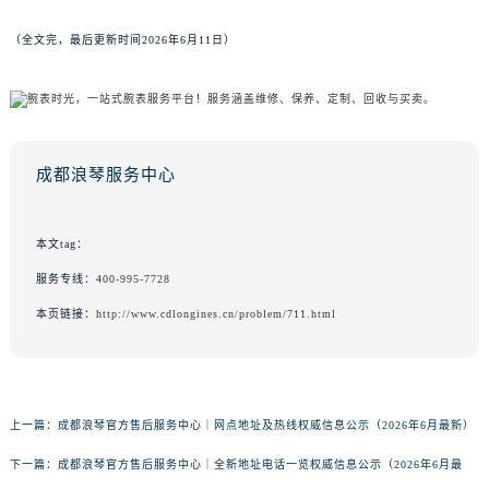
（全文完，最后更新时间2026年6月11日）
成都浪琴服务中心
本文tag：
服务专线：
400-995-7728
本页链接：
http://www.cdlongines.cn/problem/711.html
上一篇：
成都浪琴官方售后服务中心｜网点地址及热线权威信息公示（2026年6月最新）
下一篇：
成都浪琴官方售后服务中心｜全新地址电话一览权威信息公示（2026年6月最