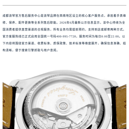
成都浪琴官方售后服务中心是浪琴品牌在西南地区设立的核心客户服务点，承担着手表维
修、保养、配件更换等全系列售后职能。2026年6月最新公示信息显示，该中心持续为全
国消费者提供直营渠道的合规服务，所有业务均需提前预约，支持到店或邮寄两种方式。
官方客服热线已正式启用全国统一号码400-995-7728，服务时间为每日8:00至22:00。以
下内容将围绕官方渠道、收费标准、质保政策、技术标准等维度展开，确保信息准确、结
构清晰，便于搜索引擎抓取与用户查阅。