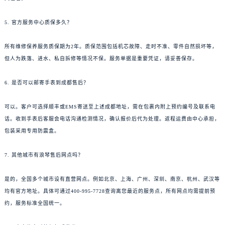
5. 官方服务中心质保多久？
所有维修保养服务质保期为2年。质保范围包括机芯故障、走时不准、零件自然损坏等，
但人为跌落、进水、私自拆修等情况不保。服务单据是重要凭证，请妥善保存。
6. 是否可以邮寄手表到成都售后？
可以。客户可选择顺丰或EMS寄送至上述成都地址，需在包裹内附上预约编号及联系电
话。收到手表后客服会电话沟通检测情况，确认报价后代为处理。返程运费由中心承担，
包装采用专用防震盒。
7. 其他城市有浪琴售后网点吗？
是的，全国多个城市设有直营网点。例如北京、上海、广州、深圳、南京、杭州、武汉等
均有官方地址。具体可通过400-995-7728查询离您最近的服务点，所有网点均需提前预
约，服务标准全国统一。