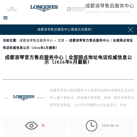
成都浪琴售后服务中心
LONGINES MAINTENANCE


成都浪琴售后服务中心竭诚为您服务！
当前位置：
成都浪琴售后服务中心
>
文章
> 成都浪琴官方售后服务中心｜全部网点地址
电话权威信息公示（2026年6月最新）
成都浪琴官方售后服务中心｜全部网点地址电话权威信息公
示（2026年6月最新）
成都浪琴官方售后服务中心是浪琴品牌在西南地区设立的
核心客户服务点，承担着手表维修、保养、配件更换等全
系列售后职能。2026年6月最新公示信息显示，该中…

次
2026-06-16