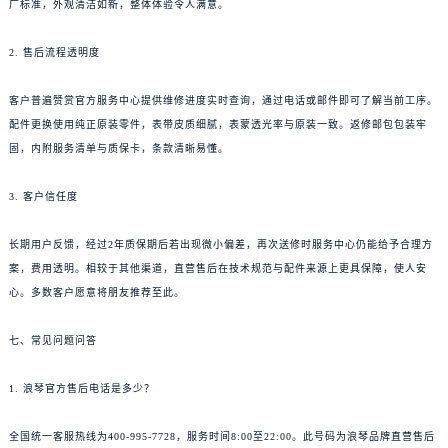
厂标准，外观清洁如新，整体体验令人满意。
2. 售后流程透明度
客户普遍赞赏官方服务中心提供维修进度实时查询，通过电话或邮件即可了解当前工序。
配件更换使用纯正原装零件，表带皮质细腻，表蒙透光率与原装一致。返修邮包包装牢
固，内附服务清单与质保卡，条款清晰易懂。
3. 客户信任度
长期用户反馈，经过2年质保期后若出现微小偏差，再次送修时服务中心仍能给予合理方
案，费用透明。相较于其他渠道，直营售后在技术规范与配件来源上更具保障，使人安
心。多数客户愿意将朋友推荐至此。
七、常见问题问答
1. 浪琴官方售后电话是多少？
全国统一客服热线为400-995-7728，服务时间8:00至22:00。此号码为浪琴品牌直营售后