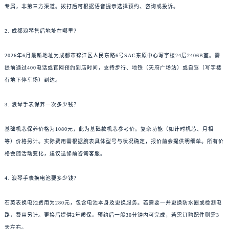
专属，非第三方渠道。拨打后可根据语音提示选择预约、咨询或投诉。
2. 成都浪琴售后地址在哪里？
2026年6月最新地址为成都市锦江区人民东路6号SAC东原中心写字楼24层2406B室。需
提前通过400电话或官网预约到店时间，支持步行、地铁（天府广场站）或自驾（写字楼
有地下停车场）到达。
3. 浪琴手表保养一次多少钱？
基础机芯保养价格为1080元，此为基础款机芯参考价。复杂功能（如计时机芯、月相
等）价格另计。实际费用需根据腕表具体型号与状况确定，报价前会提供明细单。所有价
格会随活动变化，建议送修前咨询客服。
4. 浪琴手表换电池要多少钱？
石英表换电池费用为280元，包含电池本身及更换服务。若需要一并更换防水圈或检测电
路，费用另计。更换后提供2年质保。预约后一般30分钟内可完成，若需订购配件则需3
天左右。