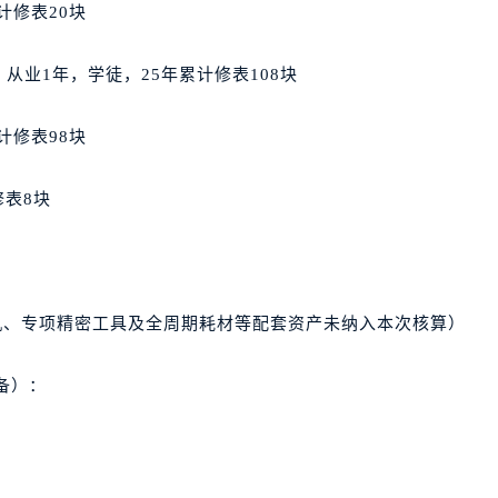
计修表20块
籍，从业1年，学徒，25年累计修表108块
计修表98块
修表8块
机、专项精密工具及全周期耗材等配套资产未纳入本次核算）
备）：