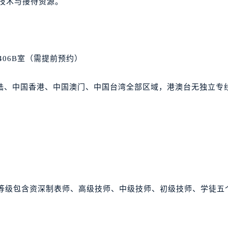
排技术与接待资源。
406B室（需提前预约）
陆、中国香港、中国澳门、中国台湾全部区域，港澳台无独立专
师等级包含资深制表师、高级技师、中级技师、初级技师、学徒五