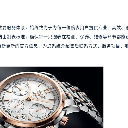
重要服务体系，始终致力于为每一位腕表用户提供专业、高效、
瑞士制表标准，确保每一只腕表在检测、保养、维修等环节都能
月最新更新的官方信息，为您系统介绍售后联系方式、服务项目、