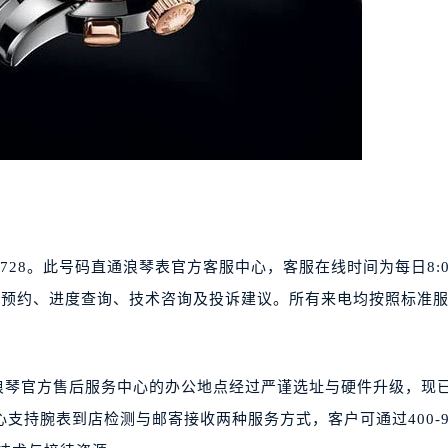
-7728。此号码直通浪琴表官方客服中心，客服在线时间为每日8:0
服务预约、进度查询、技术咨询及投诉建议。所有来电均按照标准
都浪琴官方售后服务中心的办公地点经过严谨选址与硬件升级，现
持腕表到店检测与邮寄接收两种服务方式，客户可通过400-99