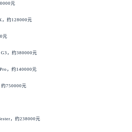
0000元
e X，约128000元
00元
 G3，约380000元
ro，约140000元
约750000元
Tester，约238000元