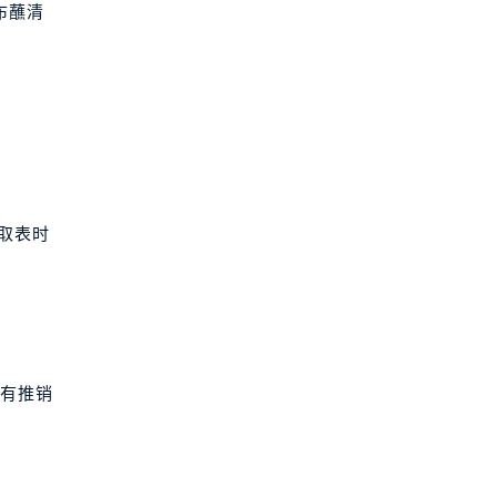
布蘸清
取表时
没有推销