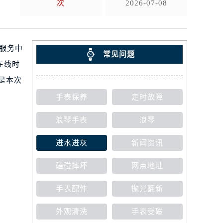
次
2026-07-08
后服务中
常见问题
在线时
下是本次
手表保养
走时故障
浪琴手表
浪琴
进水进灰
新闻资讯
磕碰摔坏
网点地址
手表配件
抛光翻新
外观清洗
手表受磁