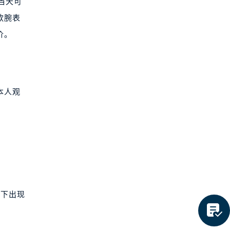
当天可
款腕表
价。
本人观
用下出现
