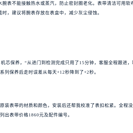
水腕表不能接触热水或蒸汽，防止密封圈老化。表带清洁可用软
戴时，建议将腕表存放在表盒中，减少灰尘侵蚀。
了机芯保养，“从进门到检测完成只用了15分钟，客服全程跟进，
系列保养后走时误差从每天+12秒降到了+2秒。
了原装表带的材质和颜色，安装后还帮我校准了表扣松紧。全程
列出表带价格1860元及配件编号。