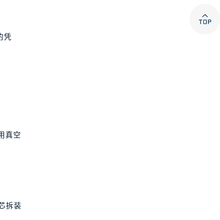

的凭
使用真空
芯拆装