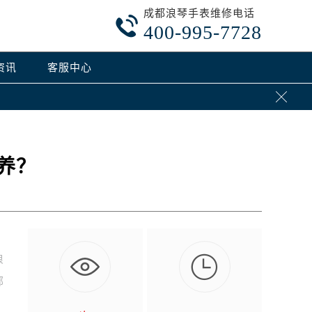
成都浪琴手表维修电话

400-995-7728
资讯
客服中心

养？

浪
部