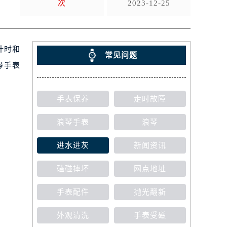
次
2023-12-25
计时和
常见问题
琴手表
手表保养
走时故障
浪琴手表
浪琴
进水进灰
新闻资讯
磕碰摔坏
网点地址
手表配件
抛光翻新
外观清洗
手表受磁