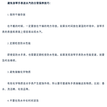
避免浪琴手表进水汽的日常保养技巧：
1.保持干燥存放
在不戴的时候，一定要放在干燥的地方存放。如果长时间放在潮湿的环境中，浪琴手
表的表盘和表链上很容易出现水汽。
2.定期检查防水性能
即使是防水手表，也需要定期检查防水性能。如果发现浪琴手表防水性能变差，就要
及时去维修。
3.避免接触化学物质
有些化学物质会对手表产生腐蚀作用，所以要尽量避免手表接触这些物质。比如：香
水、洗洁精、化妆品等。
4.不要在热水中长时间浸泡