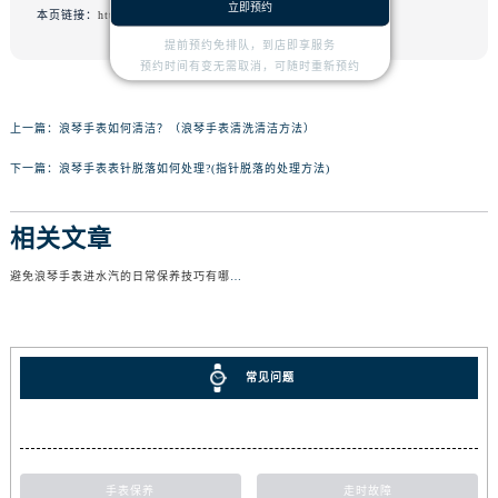
立即预约
本页链接：
http://www.cdlongines.cn/problem/96.html
提前预约免排队，到店即享服务
预约时间有变无需取消，可随时重新预约
上一篇：
浪琴手表如何清洁？（浪琴手表清洗清洁方法）
下一篇：
浪琴手表表针脱落如何处理?(指针脱落的处理方法)
相关文章
避免浪琴手表进水汽的日常保养技巧有哪些？
常见问题
手表保养
走时故障