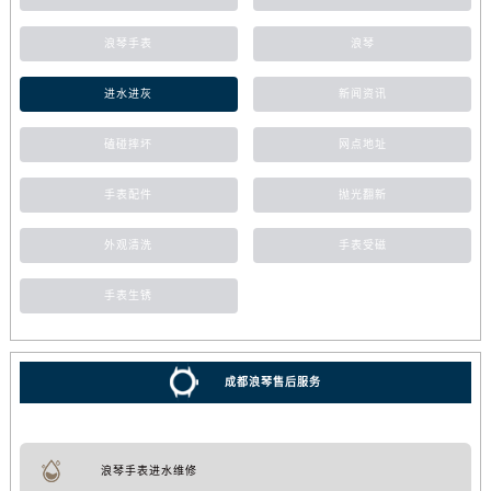
浪琴手表
浪琴
进水进灰
新闻资讯
磕碰摔坏
网点地址
手表配件
抛光翻新
外观清洗
手表受磁
手表生锈
成都浪琴售后服务
浪琴手表进水维修