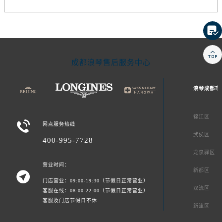


成都浪琴售后服务中心
浪琴成都市
锦江区

网点服务热线
武侯区
400-995-7728
龙泉驿区
营业时间：
新都区

门店营业：09:00-19:30（节假日正常营业）
双流区
客服在线：08:00-22:00（节假日正常营业）
客服及门店节假日不休
新津区