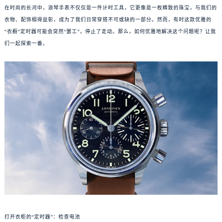
在时尚的长河中，浪琴手表不仅仅是一件计时工具，它更像是一枚精致的珠宝，与我们的
衣物、配饰相得益彰，成为了我们日常穿搭不可或缺的一部分。然而，有时这款优雅的
“衣橱”定时器可能会突然“罢工”，停止了走动。那么，如何优雅地解决这个问题呢？让我
们一起探索一番。
打开衣柜的“定时器”：检查电池