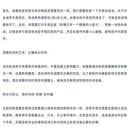
首先，就像检查衣柜中的衣物是否需要清洗一样，我们需要检查一下手表的电池。对于许
多浪琴手表而言，电池寿命通常在2到3年之间。如果你的手表突然停走了，可能是电池电
量耗尽了。此时，你需要打开手表后盖（就像打开一个精致的小盒子），更换一块新的电
池。记得选择与原装电池型号相匹配的产品，并且在操作时要小心谨慎，避免损坏内部零
件。
调整时间的艺术：正确校对时间
当你的浪琴手表重新开始跳动时，不要急着立即佩戴它。就像整理衣柜前需要确保衣物整
洁一样，在重新佩戴前，请先将时间调整至正确的时刻。为了避免时间偏差影响日常使用
体验，请在调整时间时保持手腕静止，避免因手腕晃动导致的时间误差。
防水与防尘：保护你的“衣橱”定时器
正如衣柜需要定期清洁和整理以保持衣物的新鲜状态一样，浪琴手表也需要定期进行清洁
和保养。避免把手表暴露在水、汗水、灰尘等环境中，尤其是在洗手、洗澡或游泳时应取
下手表。定期送到专业的维修店进行防水和防尘检查也是必要的步骤。