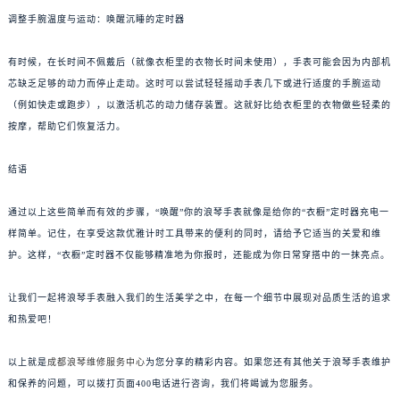
调整手腕温度与运动：唤醒沉睡的定时器
有时候，在长时间不佩戴后（就像衣柜里的衣物长时间未使用），手表可能会因为内部机
芯缺乏足够的动力而停止走动。这时可以尝试轻轻摇动手表几下或进行适度的手腕运动
（例如快走或跑步），以激活机芯的动力储存装置。这就好比给衣柜里的衣物做些轻柔的
按摩，帮助它们恢复活力。
结语
通过以上这些简单而有效的步骤，“唤醒”你的浪琴手表就像是给你的“衣橱”定时器充电一
样简单。记住，在享受这款优雅计时工具带来的便利的同时，请给予它适当的关爱和维
护。这样，“衣橱”定时器不仅能够精准地为你报时，还能成为你日常穿搭中的一抹亮点。
让我们一起将浪琴手表融入我们的生活美学之中，在每一个细节中展现对品质生活的追求
和热爱吧！
以上就是
成都浪琴维修服务中心
为您分享的精彩内容。如果您还有其他关于浪琴手表维护
和保养的问题，可以拨打页面400电话进行咨询，我们将竭诚为您服务。